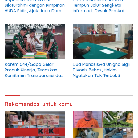
Silaturahmi dengan Pimpinan
Tempuh Jalur Sengketa
HUDA Pidie, Ajak Jaga Damai
Informasi, Desak Pemkot
Aceh dan Semarakkan HUT
Buka Dokumen Penanganan
RI ke-81
Banjir
Korem 044/Gapo Gelar
Dua Mahasiswa Unigha Sigli
Produk Kinerja, Tegaskan
Divonis Bebas, Hakim
Komitmen Transparansi dan
Nyatakan Tak Terbukti
Tertib Anggaran
Aniaya Kabag Perlengkapan
Rekomendasi untuk kamu