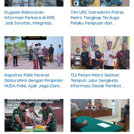
Dugaan Kebocoran
Tim URC Satreskrim Polres
Informasi Perkara di KPK
Metro Tangkap Terduga
Jadi Sorotan, Integritas
Pelaku Penipuan dan
Lembaga Dipertanyakan
Penggelapan, Kasus Bermula
dari Restorasi Vespa
Kapolres Pidie Pererat
132 Petani Metro Selatan
Silaturahmi dengan Pimpinan
Tempuh Jalur Sengketa
HUDA Pidie, Ajak Jaga Damai
Informasi, Desak Pemkot
Aceh dan Semarakkan HUT
Buka Dokumen Penanganan
RI ke-81
Banjir