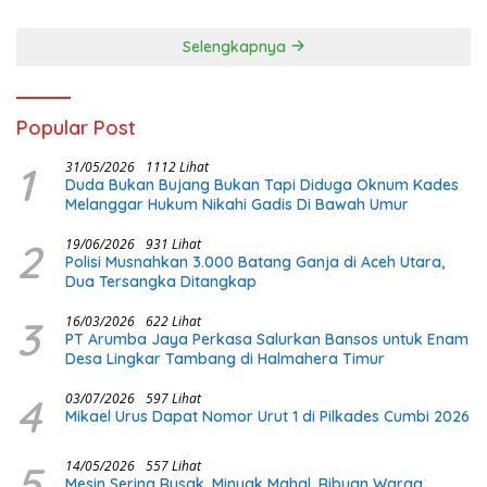
Selengkapnya
Popular Post
1
31/05/2026
1112 Lihat
Duda Bukan Bujang Bukan Tapi Diduga Oknum Kades
Melanggar Hukum Nikahi Gadis Di Bawah Umur
2
19/06/2026
931 Lihat
Polisi Musnahkan 3.000 Batang Ganja di Aceh Utara,
Dua Tersangka Ditangkap
3
16/03/2026
622 Lihat
PT Arumba Jaya Perkasa Salurkan Bansos untuk Enam
Desa Lingkar Tambang di Halmahera Timur
4
03/07/2026
597 Lihat
Mikael Urus Dapat Nomor Urut 1 di Pilkades Cumbi 2026
5
14/05/2026
557 Lihat
Mesin Sering Rusak, Minyak Mahal, Ribuan Warga