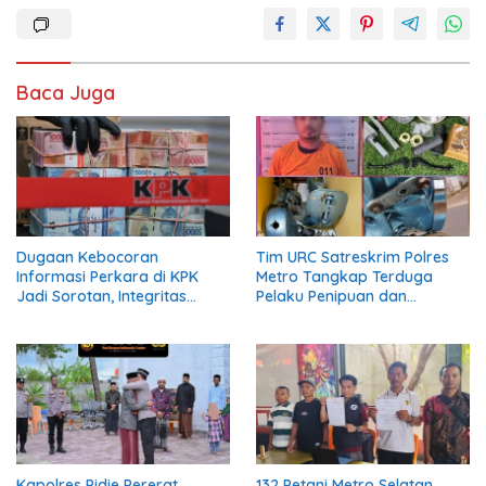
Baca Juga
Dugaan Kebocoran
Tim URC Satreskrim Polres
Informasi Perkara di KPK
Metro Tangkap Terduga
Jadi Sorotan, Integritas
Pelaku Penipuan dan
Lembaga Dipertanyakan
Penggelapan, Kasus Bermula
dari Restorasi Vespa
Kapolres Pidie Pererat
132 Petani Metro Selatan