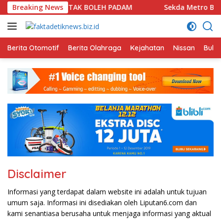
Langsung
NAN, INDEPENDENSI TAK BOLEH PADAM
Breaking News
Sekda Metro Buka
ke
konten
Berita Otomotif
Berita Olahraga
Kejahatan
Nissan
Bulut
Disclaimer
Informasi yang terdapat dalam website ini adalah untuk tujuan
umum saja. Informasi ini disediakan oleh Liputan6.com dan
kami senantiasa berusaha untuk menjaga informasi yang aktual