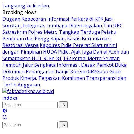
Langsung ke konten
Breaking News
Dugaan Kebocoran Informasi Perkara di KPK Jadi
Sorotan, Integritas Lembaga Dipertanyakan
Tim URC
Satreskrim Polres Metro Tangkap Terduga Pelaku
Penipuan dan Penggelapan, Kasus Bermula dari
Restorasi Vespa
Kapolres Pidie Pererat Silaturahmi
dengan Pimpinan HUDA Pidie, Ajak Jaga Damai Aceh dan
Semarakkan HUT RI ke-81
132 Petani Metro Selatan
Tempuh Jalur Sengketa Informasi, Desak Pemkot Buka
Dokumen Penanganan Banjir
Korem 044/Gapo Gelar
Produk Kinerja, Tegaskan Komitmen Transparansi dan
Tertib Anggaran
Indeks