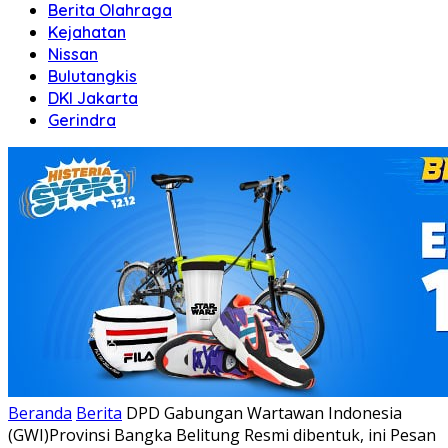
Berita Olahraga
Kejahatan
Nissan
Bulutangkis
DKI Jakarta
Gerindra
Beranda
Berita
DPD Gabungan Wartawan Indonesia
(GWI)Provinsi Bangka Belitung Resmi dibentuk, ini Pesan