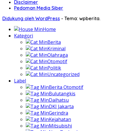
Disclaimer
Pedoman Media Siber
Didukung oleh WordPress
-
Tema: wpberita.
Home
Kategori
Berita
Kriminal
Olahraga
Otomotif
Politik
Uncategorized
Label
Berita Otomotif
Bulutangkis
Daihatsu
DKI Jakarta
Gerindra
Kejahatan
Mitsubishi