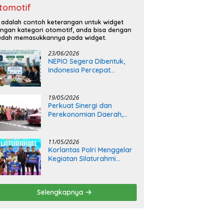
tomotif
i adalah contoh keterangan untuk widget
ngan kategori otomotif, anda bisa dengan
dah memasukkannya pada widget.
23/06/2026
NEPIO Segera Dibentuk,
Indonesia Percepat
Langkah Bangun
Pembangkit Listrik Tenaga
Nuklir
19/05/2026
Perkuat Sinergi dan
Perekonomian Daerah,
Kapolda Sumsel Buka Final
Race Kejurnas Motoprix
2026
11/05/2026
Korlantas Polri Menggelar
Kegiatan Silaturahmi
Bersama Insan Media
Selengkapnya