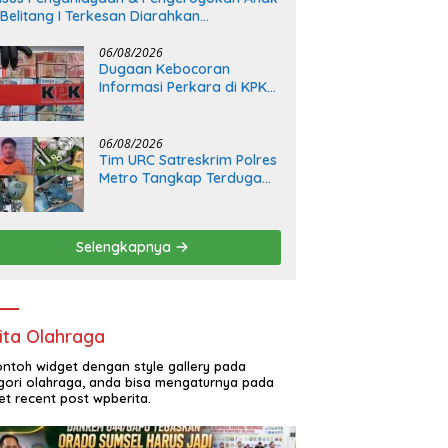
 Belitang I Terkesan Diarahkan
rdamaian, LSM KCBI: Proses Pidana Wajib
tap Dijalankan!
06/08/2026
Dugaan Kebocoran
Informasi Perkara di KPK
Jadi Sorotan, Integritas
Lembaga Dipertanyakan
06/08/2026
Tim URC Satreskrim Polres
Metro Tangkap Terduga
Pelaku Penipuan dan
Penggelapan, Kasus
Bermula dari Restorasi
Selengkapnya
Vespa
ita Olahraga
contoh widget dengan style gallery pada
gori olahraga, anda bisa mengaturnya pada
et recent post wpberita.