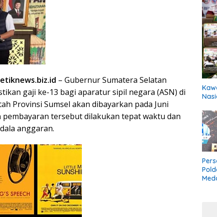
tiknews.biz.id
– Gubernur Sumatera Selatan
Kawa
kan gaji ke-13 bagi aparatur sipil negara (ASN) di
Nasi
ah Provinsi Sumsel akan dibayarkan pada Juni
 pembayaran tersebut dilakukan tepat waktu dan
dala anggaran.
Pers
Pold
Meda
Boxi
Bela