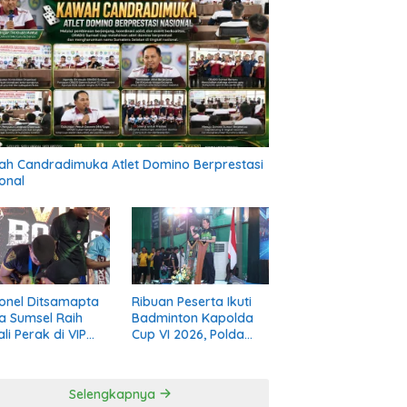
h Candradimuka Atlet Domino Berprestasi
onal
onel Ditsamapta
Ribuan Peserta Ikuti
a Sumsel Raih
Badminton Kapolda
li Perak di VIP
Cup VI 2026, Polda
ng Road to PON
Sumsel Perkuat
 Diri 2026
Kolaborasi Melalui
Olahraga
Selengkapnya