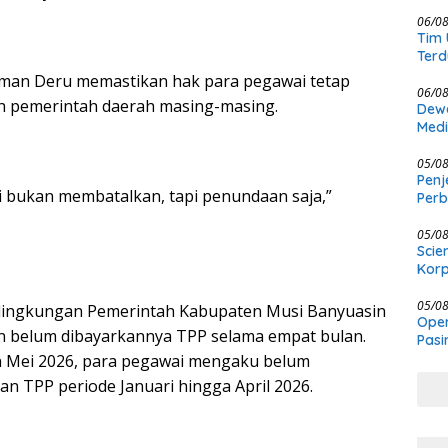
KCBI
06/0
Tim 
Terd
Kasu
rman Deru memastikan hak para pegawai tetap
06/0
h pemerintah daerah masing-masing.
Dewa
Medi
Meng
Ber
05/0
Penj
 bukan membatalkan, tapi penundaan saja,”
Per
Kewe
05/0
Scie
Korp
05/0
 lingkungan Pemerintah Kabupaten Musi Banyuasin
Oper
 belum dibayarkannya TPP selama empat bulan.
Pasi
Masi
 Mei 2026, para pegawai mengaku belum
 TPP periode Januari hingga April 2026.