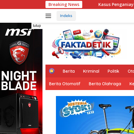
Langsung
Kasus Penganiayaan & Pengeroyokan Anak di Be
Breaking News
ke
konten
Indeks
tutup
H
Berita
Kriminal
Politik
Ot
o
m
Berita Otomotif
Berita Olahraga
K
e