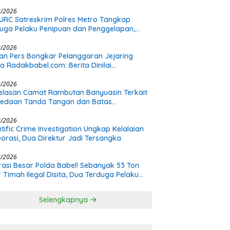
: Proses Pidana Wajib Tetap Dijalankan!
8/2026
URC Satreskrim Polres Metro Tangkap
uga Pelaku Penipuan dan Penggelapan,
s Bermula dari Restorasi Vespa
8/2026
n Pers Bongkar Pelanggaran Jejaring
a Radakbabel.com: Berita Dinilai
hakimi, Tak Terverifikasi, dan Tak
imbang
8/2026
elasan Camat Rambutan Banyuasin Terkait
bedaan Tanda Tangan dan Batas
nangan Plt
8/2026
ntific Crime Investigation Ungkap Kelalaian
orasi, Dua Direktur Jadi Tersangka
8/2026
asi Besar Polda Babel! Sebanyak 53 Ton
r Timah Ilegal Disita, Dua Terduga Pelaku
h Buron
Selengkapnya