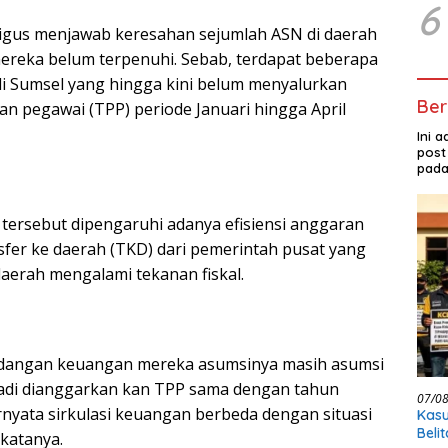
6
ligus menjawab keresahan sejumlah ASN di daerah
ereka belum terpenuhi. Sebab, terdapat beberapa
i Sumsel yang hingga kini belum menyalurkan
Ber
n pegawai (TPP) periode Januari hingga April
Ini 
post
pada
 tersebut dipengaruhi adanya efisiensi anggaran
fer ke daerah (TKD) dari pemerintah pusat yang
erah mengalami tekanan fiskal.
cadangan keuangan mereka asumsinya masih asumsi
Jadi dianggarkan kan TPP sama dengan tahun
07/0
rnyata sirkulasi keuangan berbeda dengan situasi
Kasu
Beli
katanya.