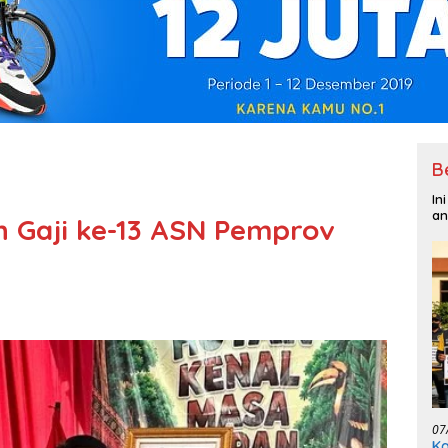
B
In
an
 Gaji ke-13 ASN Pemprov
07
Ka