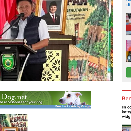
di
Pe
Te
Ber
Ini 
kate
widg