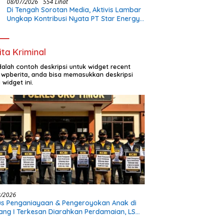
08/07/2026
554 Lihat
Di Tengah Sorotan Media, Aktivis Lambar
Ungkap Kontribusi Nyata PT Star Energy:
Buka Lapangan Kerja dan Bangun
Infrastruktur Lokal
ita Kriminal
adalah contoh deskripsi untuk widget recent
 wpberita, anda bisa memasukkan deskripsi
 widget ini.
8/2026
s Penganiayaan & Pengeroyokan Anak di
tang I Terkesan Diarahkan Perdamaian, LSM