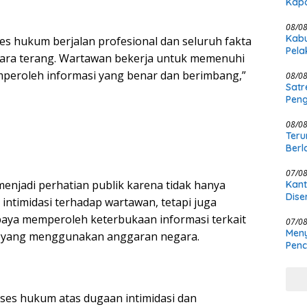
Kapo
08/0
Kabu
es hukum berjalan profesional dan seluruh fakta
Pela
cara terang. Wartawan bekerja untuk memenuhi
Law
peroleh informasi yang benar dan berimbang,”
08/0
Satr
Peng
08/0
Teru
Berl
07/0
menjadi perhatian publik karena tidak hanya
Kant
Dise
ntimidasi terhadap wartawan, tetapi juga
Penj
aya memperoleh keterbukaan informasi terkait
07/0
Meny
 yang menggunakan anggaran negara.
Penc
Pold
oses hukum atas dugaan intimidasi dan