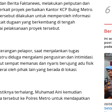
 dan Berita Faktanews, melakukan peliputan dan
6
rkait proyek perbaikan Kantor KCP Bulog Metro.
k tersebut dilakukan untuk memperoleh informasi
kait dugaan yang berkembang di tengah
i pelaksanaan proyek tersebut.
Ber
Ini 
post
pada
erangan pelapor, saat menjalankan tugas
ustru diduga mengalami pengusiran dan intimidasi.
but sempat memanas dan nyaris berujung adu fisik
rai oleh pihak lain yang berada di lokasi.
istiknya terhalang, Muhamad Aini kemudian
a tersebut ke Polres Metro untuk mendapatkan
08/0
Seta