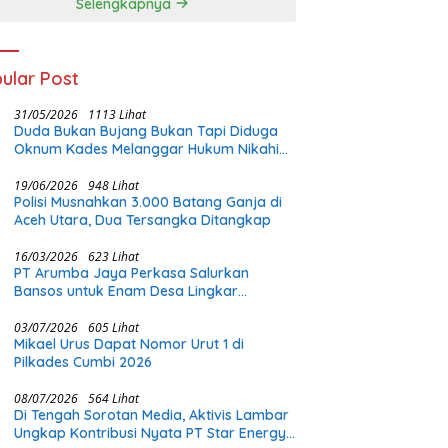
Selengkapnya
ular Post
31/05/2026
1113 Lihat
Duda Bukan Bujang Bukan Tapi Diduga
Oknum Kades Melanggar Hukum Nikahi
Gadis Di Bawah Umur
19/06/2026
948 Lihat
Polisi Musnahkan 3.000 Batang Ganja di
Aceh Utara, Dua Tersangka Ditangkap
16/03/2026
623 Lihat
PT Arumba Jaya Perkasa Salurkan
Bansos untuk Enam Desa Lingkar
Tambang di Halmahera Timur
03/07/2026
605 Lihat
Mikael Urus Dapat Nomor Urut 1 di
Pilkades Cumbi 2026
08/07/2026
564 Lihat
Di Tengah Sorotan Media, Aktivis Lambar
Ungkap Kontribusi Nyata PT Star Energy: