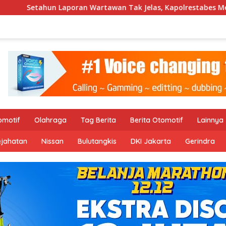
 Wartawan Tak Jelas, Kapolrestabes Medan: “ Segera Diatensi 
omotif
Olahraga
Tag Berita
Berita Otomotif
Lainnya
ejahatan
Nissan
Bulutangkis
DKI Jakarta
Gerindra