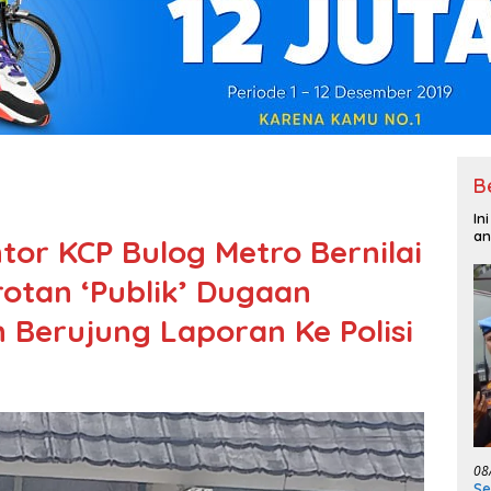
B
In
an
tor KCP Bulog Metro Bernilai
rotan ‘Publik’ Dugaan
Berujung Laporan Ke Polisi
08
Se