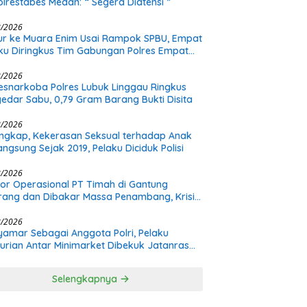
lrestabes Medan: “ Segera Diatensi ”
8/2026
r ke Muara Enim Usai Rampok SPBU, Empat
ku Diringkus Tim Gabungan Polres Empat
ang
8/2026
esnarkoba Polres Lubuk Linggau Ringkus
edar Sabu, 0,79 Gram Barang Bukti Disita
8/2026
ngkap, Kekerasan Seksual terhadap Anak
angsung Sejak 2019, Pelaku Diciduk Polisi
8/2026
or Operasional PT Timah di Gantung
rang dan Dibakar Massa Penambang, Krisis
ualan Pasir Timah Diduga Jadi Pemicu
8/2026
amar Sebagai Anggota Polri, Pelaku
urian Antar Minimarket Dibekuk Jatanras
a Sumsel
Selengkapnya