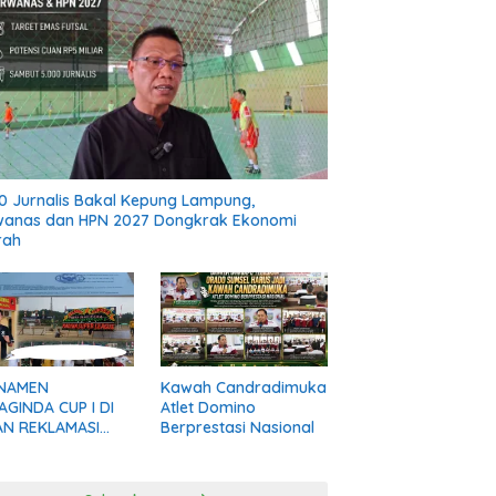
0 Jurnalis Bakal Kepung Lampung,
wanas dan HPN 2027 Dongkrak Ekonomi
rah
NAMEN
Kawah Candradimuka
GINDA CUP I DI
Atlet Domino
AN REKLAMASI
Berprestasi Nasional
AL, AKTIVIS DESAK
KAB MADINA BERI
IFIKASI