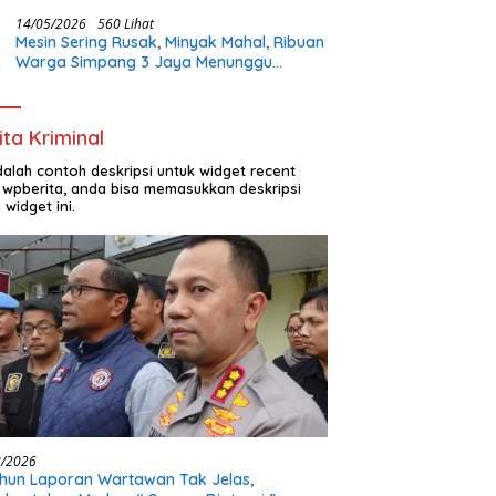
Buka Lapangan Kerja dan Bangun
Infrastruktur Lokal
14/05/2026
560 Lihat
Mesin Sering Rusak, Minyak Mahal, Ribuan
Warga Simpang 3 Jaya Menunggu
Perhatian Pemerintah
ita Kriminal
adalah contoh deskripsi untuk widget recent
 wpberita, anda bisa memasukkan deskripsi
 widget ini.
8/2026
hun Laporan Wartawan Tak Jelas,