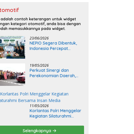
tomotif
i adalah contoh keterangan untuk widget
ngan kategori otomotif, anda bisa dengan
dah memasukkannya pada widget.
23/06/2026
NEPIO Segera Dibentuk,
Indonesia Percepat
Langkah Bangun
Pembangkit Listrik Tenaga
Nuklir
19/05/2026
Perkuat Sinergi dan
Perekonomian Daerah,
Kapolda Sumsel Buka Final
Race Kejurnas Motoprix
2026
11/05/2026
Korlantas Polri Menggelar
Kegiatan Silaturahmi
Bersama Insan Media
Selengkapnya