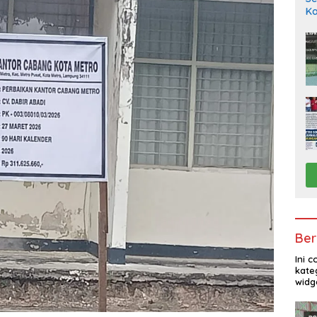
Ka
Ber
Ini 
kate
widg