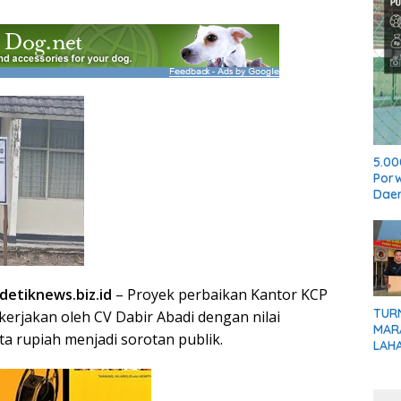
5.00
Por
Dae
etiknews.biz.id
– Proyek perbaikan Kantor KCP
TUR
kerjakan oleh CV Dabir Abadi dengan nilai
MARA
a rupiah menjadi sorotan publik.
LAH
ILEG
PEM
KLAR