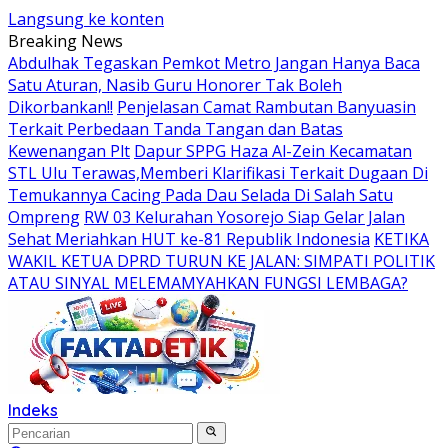
Langsung ke konten
Breaking News
Abdulhak Tegaskan Pemkot Metro Jangan Hanya Baca
Satu Aturan, Nasib Guru Honorer Tak Boleh
Dikorbankan!!
Penjelasan Camat Rambutan Banyuasin
Terkait Perbedaan Tanda Tangan dan Batas
Kewenangan Plt
Dapur SPPG Haza Al-Zein Kecamatan
STL Ulu Terawas,Memberi Klarifikasi Terkait Dugaan Di
Temukannya Cacing Pada Dau Selada Di Salah Satu
Ompreng
RW 03 Kelurahan Yosorejo Siap Gelar Jalan
Sehat Meriahkan HUT ke-81 Republik Indonesia
KETIKA
WAKIL KETUA DPRD TURUN KE JALAN: SIMPATI POLITIK
ATAU SINYAL MELEMAMYAHKAN FUNGSI LEMBAGA?
Indeks