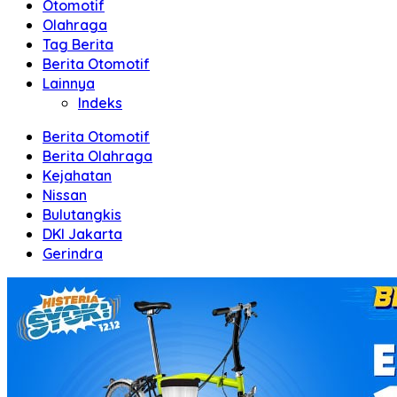
Otomotif
Olahraga
Tag Berita
Berita Otomotif
Lainnya
Indeks
Berita Otomotif
Berita Olahraga
Kejahatan
Nissan
Bulutangkis
DKI Jakarta
Gerindra