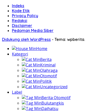
Indeks
Kode Etik
Privacy Policy
Redaksi
Disclaimer
Pedoman Media Siber
Didukung oleh WordPress
-
Tema: wpberita.
Home
Kategori
Berita
Kriminal
Olahraga
Otomotif
Politik
Uncategorized
Label
Berita Otomotif
Bulutangkis
Daihatsu