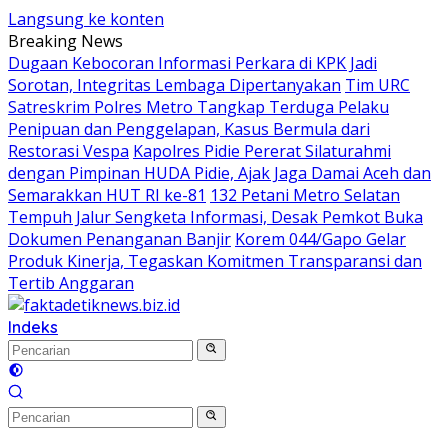
Langsung ke konten
Breaking News
Dugaan Kebocoran Informasi Perkara di KPK Jadi
Sorotan, Integritas Lembaga Dipertanyakan
Tim URC
Satreskrim Polres Metro Tangkap Terduga Pelaku
Penipuan dan Penggelapan, Kasus Bermula dari
Restorasi Vespa
Kapolres Pidie Pererat Silaturahmi
dengan Pimpinan HUDA Pidie, Ajak Jaga Damai Aceh dan
Semarakkan HUT RI ke-81
132 Petani Metro Selatan
Tempuh Jalur Sengketa Informasi, Desak Pemkot Buka
Dokumen Penanganan Banjir
Korem 044/Gapo Gelar
Produk Kinerja, Tegaskan Komitmen Transparansi dan
Tertib Anggaran
Indeks