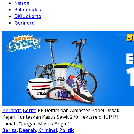
Nissan
Bulutangkis
DKI Jakarta
Gerindra
Beranda
Berita
PP Beltim dan Almaster Babel Desak
Kejari Tuntaskan Kasus Sawit 270 Hektare di IUP PT
Timah, “Jangan Masuk Angin”
Berita
,
Daerah
,
Kriminal
,
Politik