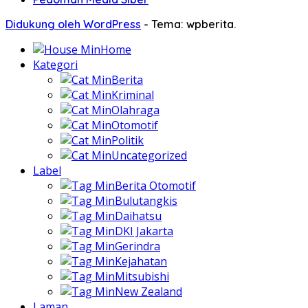
Didukung oleh WordPress
-
Tema: wpberita.
Home
Kategori
Berita
Kriminal
Olahraga
Otomotif
Politik
Uncategorized
Label
Berita Otomotif
Bulutangkis
Daihatsu
DKI Jakarta
Gerindra
Kejahatan
Mitsubishi
New Zealand
Laman