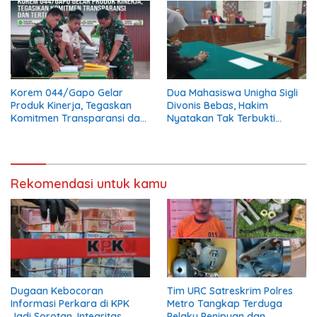
Korem 044/Gapo Gelar
Dua Mahasiswa Unigha Sigli
Produk Kinerja, Tegaskan
Divonis Bebas, Hakim
Komitmen Transparansi dan
Nyatakan Tak Terbukti
Tertib Anggaran
Aniaya Kabag Perlengkapan
Rekomendasi untuk kamu
Dugaan Kebocoran
Tim URC Satreskrim Polres
Informasi Perkara di KPK
Metro Tangkap Terduga
Jadi Sorotan, Integritas
Pelaku Penipuan dan