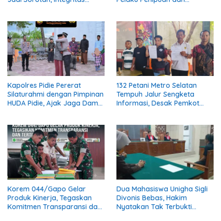
Lembaga Dipertanyakan
Penggelapan, Kasus Bermula
dari Restorasi Vespa
Kapolres Pidie Pererat
132 Petani Metro Selatan
Silaturahmi dengan Pimpinan
Tempuh Jalur Sengketa
HUDA Pidie, Ajak Jaga Damai
Informasi, Desak Pemkot
Aceh dan Semarakkan HUT
Buka Dokumen Penanganan
RI ke-81
Banjir
Korem 044/Gapo Gelar
Dua Mahasiswa Unigha Sigli
Produk Kinerja, Tegaskan
Divonis Bebas, Hakim
Komitmen Transparansi dan
Nyatakan Tak Terbukti
Tertib Anggaran
Aniaya Kabag Perlengkapan