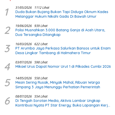
1
31/05/2026
1112 Lihat
Duda Bukan Bujang Bukan Tapi Diduga Oknum Kades
Melanggar Hukum Nikahi Gadis Di Bawah Umur
2
19/06/2026
939 Lihat
Polisi Musnahkan 3.000 Batang Ganja di Aceh Utara,
Dua Tersangka Ditangkap
3
16/03/2026
622 Lihat
PT Arumba Jaya Perkasa Salurkan Bansos untuk Enam
Desa Lingkar Tambang di Halmahera Timur
4
03/07/2026
598 Lihat
Mikael Urus Dapat Nomor Urut 1 di Pilkades Cumbi 2026
5
14/05/2026
558 Lihat
Mesin Sering Rusak, Minyak Mahal, Ribuan Warga
Simpang 3 Jaya Menunggu Perhatian Pemerintah
6
08/07/2026
554 Lihat
Di Tengah Sorotan Media, Aktivis Lambar Ungkap
Kontribusi Nyata PT Star Energy: Buka Lapangan Kerja
dan Bangun Infrastruktur Lokal