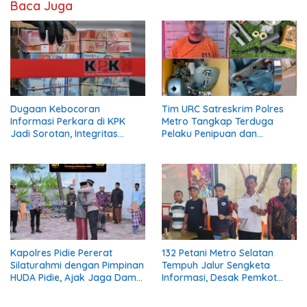
Baca Juga
Dugaan Kebocoran
Tim URC Satreskrim Polres
Informasi Perkara di KPK
Metro Tangkap Terduga
Jadi Sorotan, Integritas
Pelaku Penipuan dan
Lembaga Dipertanyakan
Penggelapan, Kasus Bermula
dari Restorasi Vespa
Kapolres Pidie Pererat
132 Petani Metro Selatan
Silaturahmi dengan Pimpinan
Tempuh Jalur Sengketa
HUDA Pidie, Ajak Jaga Damai
Informasi, Desak Pemkot
Aceh dan Semarakkan HUT
Buka Dokumen Penanganan
RI ke-81
Banjir