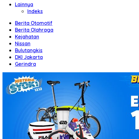
Lainnya
Indeks
Berita Otomotif
Berita Olahraga
Kejahatan
Nissan
Bulutangkis
DKI Jakarta
Gerindra