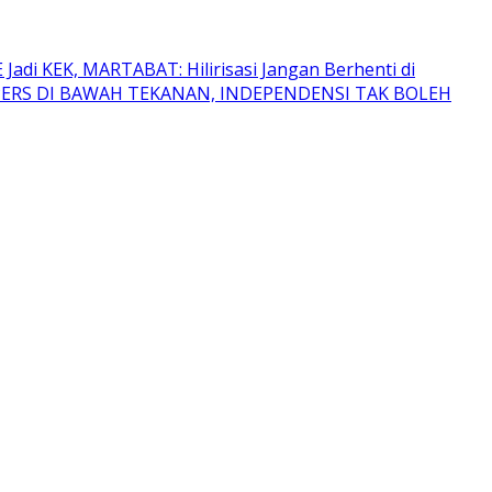
adi KEK, MARTABAT: Hilirisasi Jangan Berhenti di
: PERS DI BAWAH TEKANAN, INDEPENDENSI TAK BOLEH