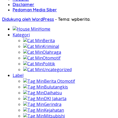
Disclaimer
Pedoman Media Siber
Didukung oleh WordPress
-
Tema: wpberita.
Home
Kategori
Berita
Kriminal
Olahraga
Otomotif
Politik
Uncategorized
Label
Berita Otomotif
Bulutangkis
Daihatsu
DKI Jakarta
Gerindra
Kejahatan
Mitsubishi