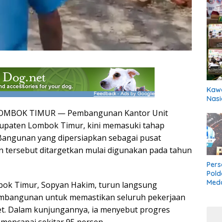
Kawa
Nasi
OMBOK TIMUR — Pembangunan Kantor Unit
upaten Lombok Timur, kini memasuki tahap
 Bangunan yang dipersiapkan sebagai pusat
 tersebut ditargetkan mulai digunakan pada tahun
Pers
Pold
Meda
ok Timur, Sopyan Hakim, turun langsung
Boxi
embangunan untuk memastikan seluruh pekerjaan
Bela
get. Dalam kunjungannya, ia menyebut progres