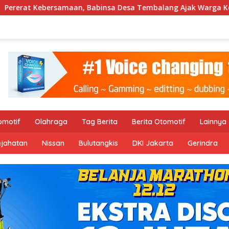
nsa Desa Tembalang Ajak Warga Kerja Bakti Jumat Bersih
omotif
Olahraga
Tag Berita
Berita Otomotif
Lainnya
ejahatan
Nissan
Bulutangkis
DKI Jakarta
Gerindra