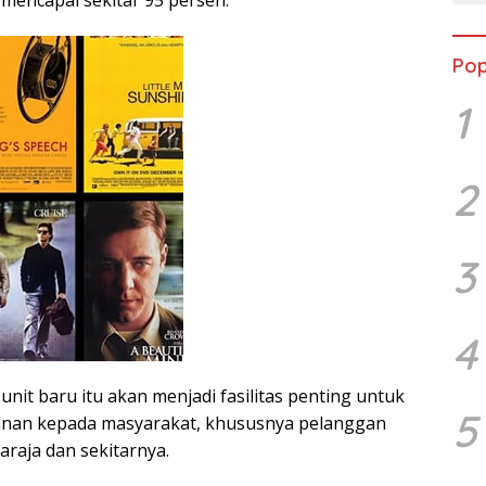
encapai sekitar 95 persen.
Pop
1
2
3
4
nit baru itu akan menjadi fasilitas penting untuk
5
nan kepada masyarakat, khususnya pelanggan
raja dan sekitarnya.