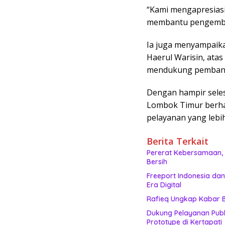
“Kami mengapresias
membantu pengemban
Ia juga menyampaika
Haerul Warisin, ata
mendukung pembangu
Dengan hampir sele
Lombok Timur berha
pelayanan yang lebih
Berita Terkait
Pererat Kebersamaan,
Bersih
Freeport Indonesia da
Era Digital
Rafieq Ungkap Kabar 
Dukung Pelayanan Publ
Prototype di Kertapati