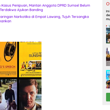
O
an Kasus Penipuan, Mantan Anggota DPRD Sumsel Belum
: Terdakwa Ajukan Banding
In
de
aringan Narkotika di Empat Lawang, Tujuh Tersangka
mu
amankan