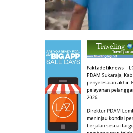
Faktadetiknews –
L
PDAM Sukaraja, Kab
penyelesaian akhir.
pelayanan pelanggan
2026.
Direktur PDAM Lomb
meninjau kondisi p
berjalan sesuai tar