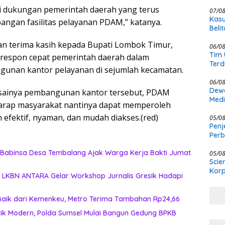
Rak
i dukungan pemerintah daerah yang terus
07/0
Kasu
gan fasilitas pelayanan PDAM,” katanya.
Beli
KCBI
n terima kasih kepada Bupati Lombok Timur,
06/0
Tim 
s respon cepat pemerintah daerah dalam
Terd
nan kantor pelayanan di sejumlah kecamatan.
Kasu
06/0
Dewa
sainya pembangunan kantor tersebut, PDAM
Medi
rap masyarakat nantinya dapat memperoleh
Meng
 efektif, nyaman, dan mudah diakses.(red)
Ber
05/0
Penj
Per
Kewe
 Babinsa Desa Tembalang Ajak Warga Kerja Bakti Jumat
05/0
Scie
Korp
n LKBN ANTARA Gelar Workshop Jurnalis Gresik Hadapi
Baik dari Kemenkeu, Metro Terima Tambahan Rp24,66
ik Modern, Polda Sumsel Mulai Bangun Gedung BPKB