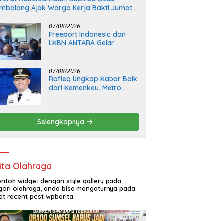
mbalang Ajak Warga Kerja Bakti Jumat
rsih
07/08/2026
Freeport Indonesia dan
LKBN ANTARA Gelar
Workshop Jurnalis Gresik
Hadapi Era Digital
07/08/2026
Rafieq Ungkap Kabar Baik
dari Kemenkeu, Metro
Terima Tambahan Rp24,66
Selengkapnya
ita Olahraga
contoh widget dengan style gallery pada
gori olahraga, anda bisa mengaturnya pada
et recent post wpberita.