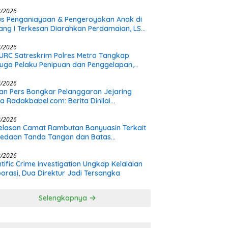
itan Diamankan
8/2026
s Penganiayaan & Pengeroyokan Anak di
tang I Terkesan Diarahkan Perdamaian, LSM
: Proses Pidana Wajib Tetap Dijalankan!
8/2026
URC Satreskrim Polres Metro Tangkap
uga Pelaku Penipuan dan Penggelapan,
s Bermula dari Restorasi Vespa
8/2026
n Pers Bongkar Pelanggaran Jejaring
a Radakbabel.com: Berita Dinilai
hakimi, Tak Terverifikasi, dan Tak
imbang
8/2026
elasan Camat Rambutan Banyuasin Terkait
bedaan Tanda Tangan dan Batas
nangan Plt
8/2026
ntific Crime Investigation Ungkap Kelalaian
orasi, Dua Direktur Jadi Tersangka
Selengkapnya