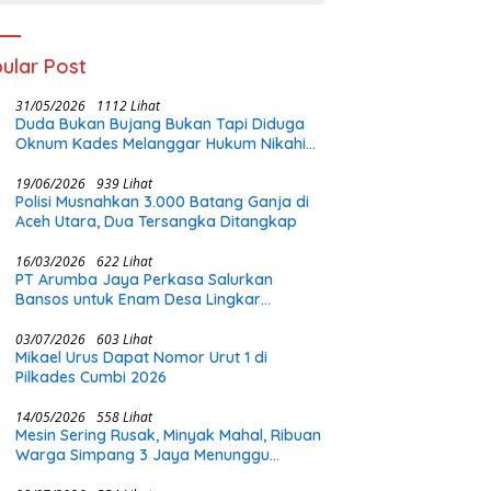
ular Post
31/05/2026
1112 Lihat
Duda Bukan Bujang Bukan Tapi Diduga
Oknum Kades Melanggar Hukum Nikahi
Gadis Di Bawah Umur
19/06/2026
939 Lihat
Polisi Musnahkan 3.000 Batang Ganja di
Aceh Utara, Dua Tersangka Ditangkap
16/03/2026
622 Lihat
PT Arumba Jaya Perkasa Salurkan
Bansos untuk Enam Desa Lingkar
Tambang di Halmahera Timur
03/07/2026
603 Lihat
Mikael Urus Dapat Nomor Urut 1 di
Pilkades Cumbi 2026
14/05/2026
558 Lihat
Mesin Sering Rusak, Minyak Mahal, Ribuan
Warga Simpang 3 Jaya Menunggu
Perhatian Pemerintah