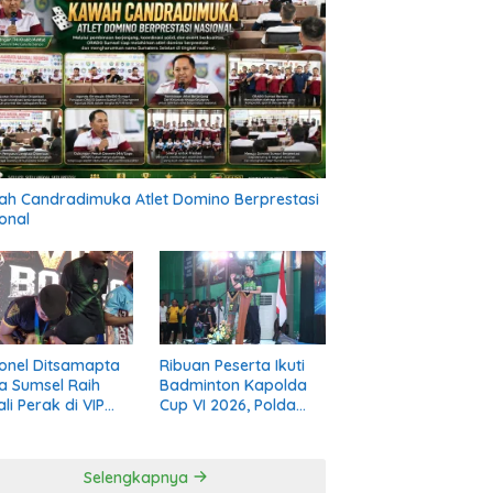
h Candradimuka Atlet Domino Berprestasi
onal
onel Ditsamapta
Ribuan Peserta Ikuti
a Sumsel Raih
Badminton Kapolda
li Perak di VIP
Cup VI 2026, Polda
ng Road to PON
Sumsel Perkuat
 Diri 2026
Kolaborasi Melalui
Olahraga
Selengkapnya