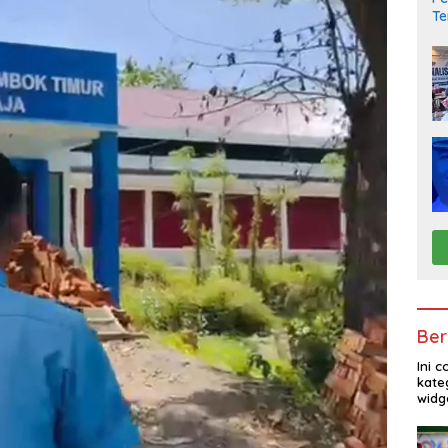
Te
Be
Ber
Ini 
kate
widg