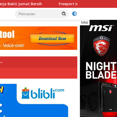
Freeport Indonesia dan LKBN ANTARA Gelar Workshop Jurnalis
tutup