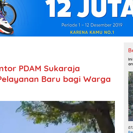
B
In
an
ntor PDAM Sukaraja
 Pelayanan Baru bagi Warga
07
Pe