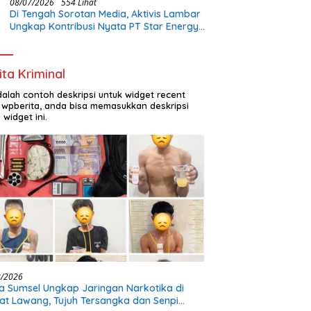
08/07/2026
554 Lihat
Di Tengah Sorotan Media, Aktivis Lambar
Ungkap Kontribusi Nyata PT Star Energy:
Buka Lapangan Kerja dan Bangun
Infrastruktur Lokal
ita Kriminal
adalah contoh deskripsi untuk widget recent
 wpberita, anda bisa memasukkan deskripsi
 widget ini.
8/2026
a Sumsel Ungkap Jaringan Narkotika di
t Lawang, Tujuh Tersangka dan Senpi