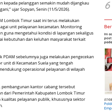
6
nan kepada pelanggan semakin mudah dijangkau
gani,” ujar Sopyan, Senin (11/5/2026).
M Lombok Timur saat ini terus melakukan
Ber
gai unit pelayanan kecamatan. Monitoring
in guna mengetahui kondisi di lapangan sekaligus
Ini 
post
 kebutuhan dan keluhan masyarakat terkait
pada
ihak PDAM sebelumnya juga melakukan pengecekan
 unit di Kecamatan Suela yang tengah
mendukung operasional pelayanan di wilayah
 pembangunan kantor cabang tersebut
n dari Pemerintah Kabupaten Lombok Timur
kualitas pelayanan publik, khususnya sektor
07/0
Pold
h.
Empa