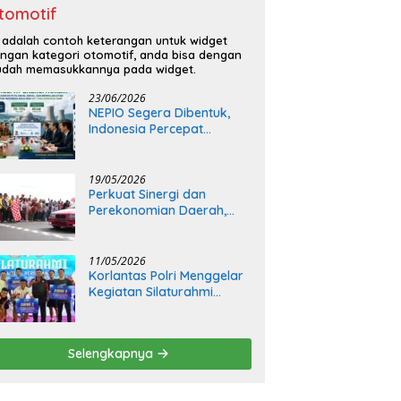
tomotif
i adalah contoh keterangan untuk widget
ngan kategori otomotif, anda bisa dengan
dah memasukkannya pada widget.
23/06/2026
NEPIO Segera Dibentuk,
Indonesia Percepat
Langkah Bangun
Pembangkit Listrik Tenaga
Nuklir
19/05/2026
Perkuat Sinergi dan
Perekonomian Daerah,
Kapolda Sumsel Buka Final
Race Kejurnas Motoprix
2026
11/05/2026
Korlantas Polri Menggelar
Kegiatan Silaturahmi
Bersama Insan Media
Selengkapnya