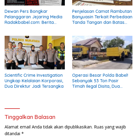
Dewan Pers Bongkar
Penjelasan Camat Rambutan
Pelanggaran Jejaring Media
Banyuasin Terkait Perbedaan
Radakbabel.com: Berita
Tanda Tangan dan Batas
Dinilai Menghakimi, Tak
Kewenangan Plt
Terverifikasi, dan Tak
Berimbang
Scientific Crime Investigation
Operasi Besar Polda Babel!
Ungkap Kelalaian Korporasi,
Sebanyak 53 Ton Pasir
Dua Direktur Jadi Tersangka
Timah Ilegal Disita, Dua
Terduga Pelaku Masih Buron
Tinggalkan Balasan
Alamat email Anda tidak akan dipublikasikan.
Ruas yang wajib
ditandai
*