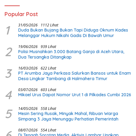
Popular Post
1
31/05/2026
1112 Lihat
Duda Bukan Bujang Bukan Tapi Diduga Oknum Kades
Melanggar Hukum Nikahi Gadis Di Bawah Umur
2
19/06/2026
939 Lihat
Polisi Musnahkan 3.000 Batang Ganja di Aceh Utara,
Dua Tersangka Ditangkap
3
16/03/2026
622 Lihat
PT Arumba Jaya Perkasa Salurkan Bansos untuk Enam
Desa Lingkar Tambang di Halmahera Timur
4
03/07/2026
603 Lihat
Mikael Urus Dapat Nomor Urut 1 di Pilkades Cumbi 2026
5
14/05/2026
558 Lihat
Mesin Sering Rusak, Minyak Mahal, Ribuan Warga
Simpang 3 Jaya Menunggu Perhatian Pemerintah
6
08/07/2026
554 Lihat
Di Tengah Sorotan Media, Aktivis Lambar Ungkap