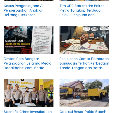
Kasus Penganiayaan &
Tim URC Satreskrim Polres
Pengeroyokan Anak di
Metro Tangkap Terduga
Belitang I Terkesan
Pelaku Penipuan dan
Diarahkan Perdamaian, LSM
Penggelapan, Kasus Bermula
KCBI: Proses Pidana Wajib
dari Restorasi Vespa
Tetap Dijalankan!
Dewan Pers Bongkar
Penjelasan Camat Rambutan
Pelanggaran Jejaring Media
Banyuasin Terkait Perbedaan
Radakbabel.com: Berita
Tanda Tangan dan Batas
Dinilai Menghakimi, Tak
Kewenangan Plt
Terverifikasi, dan Tak
Berimbang
Scientific Crime Investigation
Operasi Besar Polda Babel!