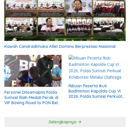
Kawah Candradimuka Atlet Domino Berprestasi Nasional
Ribuan Peserta Ikuti
Badminton Kapolda Cup VI
Personel Ditsamapta Polda
2026, Polda Sumsel Perkuat
Sumsel Raih Medali Perak di
Kolaborasi Melalui Olahraga
VIP Boxing Road to PON Bela
Diri 2026
Selengkapnya