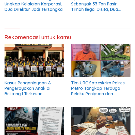
Ungkap Kelalaian Korporasi,
Sebanyak 53 Ton Pasir
Dua Direktur Jadi Tersangka
Timah Ilegal Disita, Dua
Terduga Pelaku Masih Buron
Rekomendasi untuk kamu
Kasus Penganiayaan &
Tim URC Satreskrim Polres
Pengeroyokan Anak di
Metro Tangkap Terduga
Belitang I Terkesan
Pelaku Penipuan dan
Diarahkan Perdamaian, LSM
Penggelapan, Kasus Bermula
KCBI: Proses Pidana Wajib
dari Restorasi Vespa
Tetap Dijalankan!