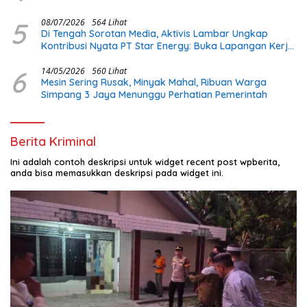
5
08/07/2026
564 Lihat
Di Tengah Sorotan Media, Aktivis Lambar Ungkap
Kontribusi Nyata PT Star Energy: Buka Lapangan Kerja
dan Bangun Infrastruktur Lokal
6
14/05/2026
560 Lihat
Mesin Sering Rusak, Minyak Mahal, Ribuan Warga
Simpang 3 Jaya Menunggu Perhatian Pemerintah
Berita Kriminal
Ini adalah contoh deskripsi untuk widget recent post wpberita,
anda bisa memasukkan deskripsi pada widget ini.