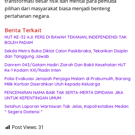
transformasi besar fisik dan mental para pemuda
pilihan dari masyarakat biasa menjadi benteng
pertahanan negara.
Berita Terkait
HUT KE-32 AJI: PERS DI BAWAH TEKANAN, INDEPENDENSI TAK
BOLEH PADAM
Sekda Metro Buka Diklat Calon Paskibraka, Tekankan Disiplin
dan Tanggung Jawab
Danrem 043/Gatam Hadiri Ziarah Dan Bakti Kesehatan HUT
Ke-1 Kodam XXI/Radin Inten
Polisi Evakuasi Jenazah Penjaga Malam di Prabumulih, Barang
Milik Korban Diserahkan Utuh kepada Keluarga
PENCEMARAN NAMA BAIK TAK SERTA-MERTA DIPIDANA JIKA
UNTUK KEPENTINGAN UMUM
Setahun Laporan Wartawan Tak Jelas, Kapolrestabes Medan:
“ Segera Diatensi ”
Post Views:
31