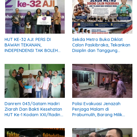
HUT KE-32 AJI: PERS DI
Sekda Metro Buka Diklat
BAWAH TEKANAN,
Calon Paskibraka, Tekankan
INDEPENDENSI TAK BOLEH
Disiplin dan Tanggung
PADAM
Jawab
Danrem 043/Gatam Hadiri
Polisi Evakuasi Jenazah
Ziarah Dan Bakti Kesehatan
Penjaga Malam di
HUT Ke-1 Kodam XXI/Radin
Prabumulih, Barang Milik
Inten
Korban Diserahkan Utuh
kepada Keluarga