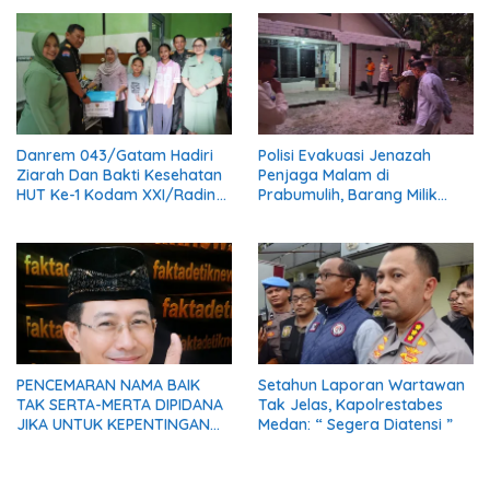
Danrem 043/Gatam Hadiri
Polisi Evakuasi Jenazah
Ziarah Dan Bakti Kesehatan
Penjaga Malam di
HUT Ke-1 Kodam XXI/Radin
Prabumulih, Barang Milik
Inten
Korban Diserahkan Utuh
kepada Keluarga
PENCEMARAN NAMA BAIK
Setahun Laporan Wartawan
TAK SERTA-MERTA DIPIDANA
Tak Jelas, Kapolrestabes
JIKA UNTUK KEPENTINGAN
Medan: “ Segera Diatensi ”
UMUM