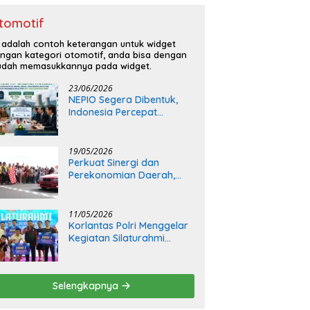
tomotif
i adalah contoh keterangan untuk widget
ngan kategori otomotif, anda bisa dengan
dah memasukkannya pada widget.
23/06/2026
NEPIO Segera Dibentuk,
Indonesia Percepat
Langkah Bangun
Pembangkit Listrik Tenaga
Nuklir
19/05/2026
Perkuat Sinergi dan
Perekonomian Daerah,
Kapolda Sumsel Buka Final
Race Kejurnas Motoprix
2026
11/05/2026
Korlantas Polri Menggelar
Kegiatan Silaturahmi
Bersama Insan Media
Selengkapnya