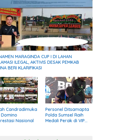
NAMEN MARAGINDA CUP I DI LAHAN
AMASI ILEGAL, AKTIVIS DESAK PEMKAB
NA BERI KLARIFIKASI
ah Candradimuka
Personel Ditsamapta
t Domino
Polda Sumsel Raih
restasi Nasional
Medali Perak di VIP
Boxing Road to PON
Bela Diri 2026