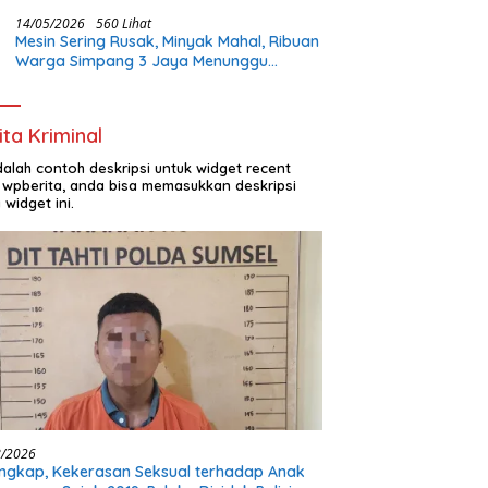
Buka Lapangan Kerja dan Bangun
Infrastruktur Lokal
14/05/2026
560 Lihat
Mesin Sering Rusak, Minyak Mahal, Ribuan
Warga Simpang 3 Jaya Menunggu
Perhatian Pemerintah
ita Kriminal
adalah contoh deskripsi untuk widget recent
 wpberita, anda bisa memasukkan deskripsi
 widget ini.
8/2026
ngkap, Kekerasan Seksual terhadap Anak