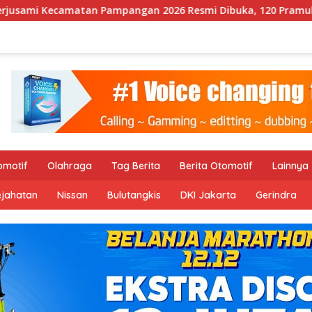
 2026 Resmi Dibuka, 120 Pramuka SD Ikuti Pembinaan Karakte
omotif
Olahraga
Tag Berita
Berita Otomotif
Lainnya
ejahatan
Nissan
Bulutangkis
DKI Jakarta
Gerindra