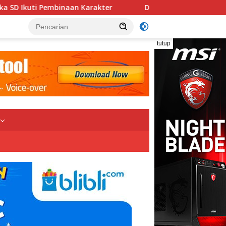
r
Ditegur Dewan Pers, Pimpinan Redaksi Radakbabel.c
tutup