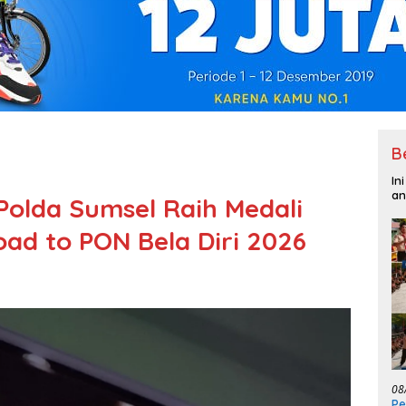
B
In
an
Polda Sumsel Raih Medali
oad to PON Bela Diri 2026
08
P