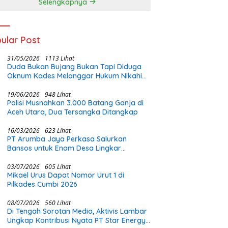
Selengkapnya
ular Post
31/05/2026
1113 Lihat
Duda Bukan Bujang Bukan Tapi Diduga
Oknum Kades Melanggar Hukum Nikahi
Gadis Di Bawah Umur
19/06/2026
948 Lihat
Polisi Musnahkan 3.000 Batang Ganja di
Aceh Utara, Dua Tersangka Ditangkap
16/03/2026
623 Lihat
PT Arumba Jaya Perkasa Salurkan
Bansos untuk Enam Desa Lingkar
Tambang di Halmahera Timur
03/07/2026
605 Lihat
Mikael Urus Dapat Nomor Urut 1 di
Pilkades Cumbi 2026
08/07/2026
560 Lihat
Di Tengah Sorotan Media, Aktivis Lambar
Ungkap Kontribusi Nyata PT Star Energy: