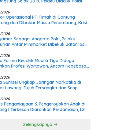
angsung Sejak 2019, Pelaku Diciduk Polisi
8/2026
or Operasional PT Timah di Gantung
rang dan Dibakar Massa Penambang, Krisis
ualan Pasir Timah Diduga Jadi Pemicu
8/2026
amar Sebagai Anggota Polri, Pelaku
urian Antar Minimarket Dibekuk Jatanras
a Sumsel
8/2026
a Forum Keuchik Muara Tiga Diduga
hkan Profesi Wartawan, Ancam Kebebasan
8/2026
a Sumsel Ungkap Jaringan Narkotika di
t Lawang, Tujuh Tersangka dan Senpi
itan Diamankan
8/2026
s Penganiayaan & Pengeroyokan Anak di
tang I Terkesan Diarahkan Perdamaian, LSM
: Proses Pidana Wajib Tetap Dijalankan!
Selengkapnya