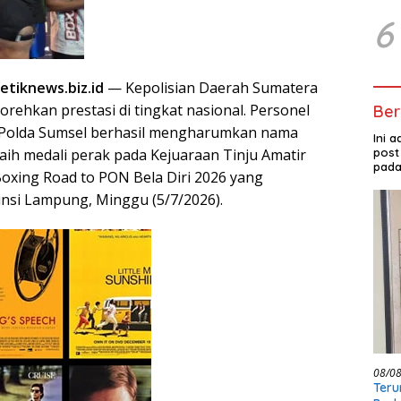
6
tiknews.biz.id
— Kepolisian Daerah Sumatera
rehkan prestasi di tingkat nasional. Personel
Ber
 Polda Sumsel berhasil mengharumkan nama
Ini 
post
aih medali perak pada Kejuaraan Tinju Amatir
pada
Boxing Road to PON Bela Diri 2026 yang
insi Lampung, Minggu (5/7/2026).
08/0
Teru