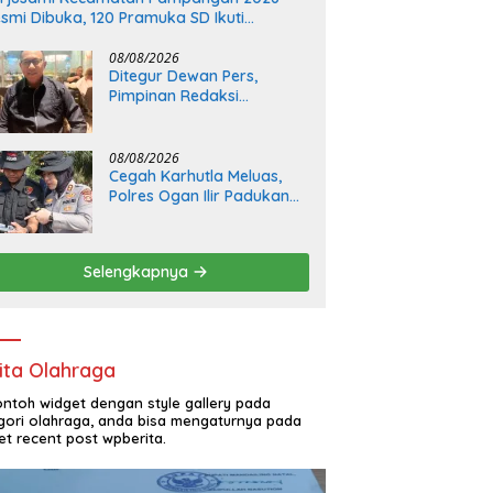
smi Dibuka, 120 Pramuka SD Ikuti
mbinaan Karakter
08/08/2026
Ditegur Dewan Pers,
Pimpinan Redaksi
Radakbabel.com
Terancam Digugat Eka
Mulya Putra Jika Tak
08/08/2026
Jalankan Keputusan
Cegah Karhutla Meluas,
Polres Ogan Ilir Padukan
Patroli Drone dengan
Kesiapan Embung dan
Sumber Air
Selengkapnya
ita Olahraga
contoh widget dengan style gallery pada
gori olahraga, anda bisa mengaturnya pada
et recent post wpberita.