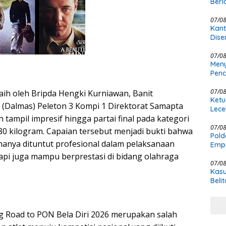
Berl
07/0
Kant
Dise
Penj
07/0
Meny
Penc
Pold
07/0
raih oleh Bripda Hengki Kurniawan, Banit
Ketu
(Dalmas) Peleton 3 Kompi 1 Direktorat Samapta
Lece
h tampil impresif hingga partai final pada kategori
Pers
07/0
–80 kilogram. Capaian tersebut menjadi bukti bahwa
Pold
 hanya dituntut profesional dalam pelaksanaan
Empa
Rak
tapi juga mampu berprestasi di bidang olahraga
07/0
Kasu
Beli
KCBI
g Road to PON Bela Diri 2026 merupakan salah