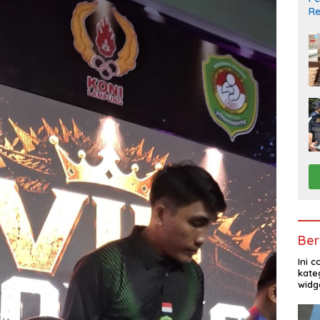
Re
Pe
Ber
Ini 
kate
widg