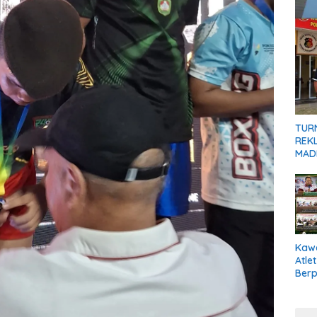
TUR
REKL
MADI
Kaw
Atle
Berp