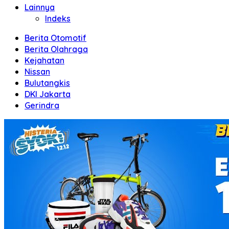
Lainnya
Indeks
Berita Otomotif
Berita Olahraga
Kejahatan
Nissan
Bulutangkis
DKI Jakarta
Gerindra