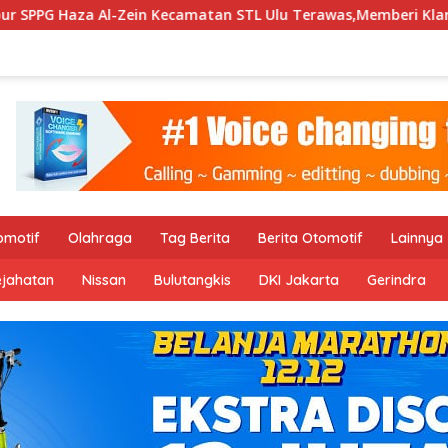
matan STL Ulu Terawas,Memberi Klarifikasi Terkait Dugaan Di
omotif
Olahraga
Tag Berita
Berita Otomotif
Lainnya
ejahatan
Nissan
Bulutangkis
DKI Jakarta
Gerindra