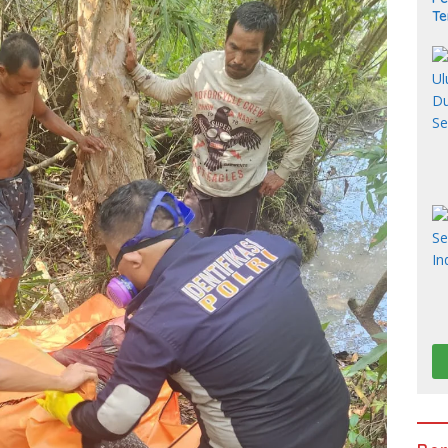
Te
Ba