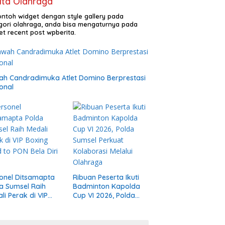
ita Olahraga
contoh widget dengan style gallery pada
gori olahraga, anda bisa mengaturnya pada
et recent post wpberita.
h Candradimuka Atlet Domino Berprestasi
onal
onel Ditsamapta
Ribuan Peserta Ikuti
a Sumsel Raih
Badminton Kapolda
li Perak di VIP
Cup VI 2026, Polda
ng Road to PON
Sumsel Perkuat
 Diri 2026
Kolaborasi Melalui
Olahraga