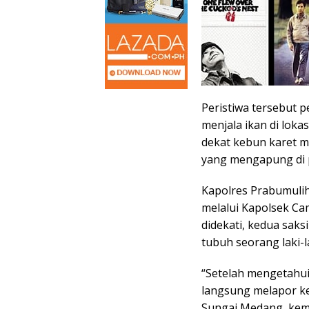
Peristiwa tersebut p
menjala ikan di loka
dekat kebun karet m
yang mengapung di 
Kapolres Prabumulih
melalui Kapolsek Cam
didekati, kedua sak
tubuh seorang laki-
“Setelah mengetahu
langsung melapor k
Sungai Medang, kemu