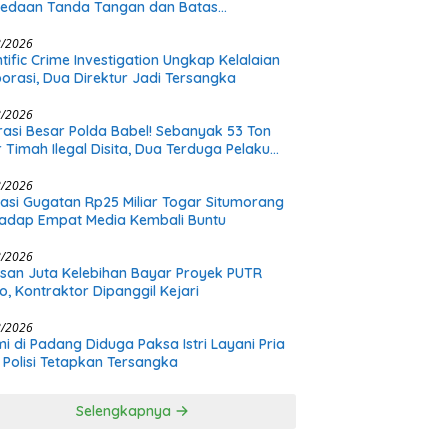
bedaan Tanda Tangan dan Batas
nangan Plt
8/2026
ntific Crime Investigation Ungkap Kelalaian
orasi, Dua Direktur Jadi Tersangka
8/2026
asi Besar Polda Babel! Sebanyak 53 Ton
r Timah Ilegal Disita, Dua Terduga Pelaku
h Buron
8/2026
asi Gugatan Rp25 Miliar Togar Situmorang
adap Empat Media Kembali Buntu
8/2026
san Juta Kelebihan Bayar Proyek PUTR
o, Kontraktor Dipanggil Kejari
8/2026
i di Padang Diduga Paksa Istri Layani Pria
, Polisi Tetapkan Tersangka
Selengkapnya