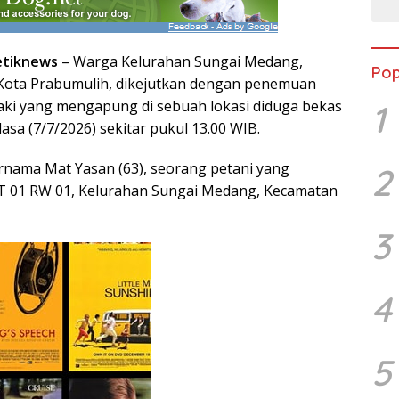
etiknews
– Warga Kelurahan Sungai Medang,
Pop
Kota Prabumulih, dikejutkan dengan penemuan
laki yang mengapung di sebuah lokasi diduga bekas
1
lasa (7/7/2026) sekitar pukul 13.00 WIB.
rnama Mat Yasan (63), seorang petani yang
2
 01 RW 01, Kelurahan Sungai Medang, Kecamatan
3
4
5