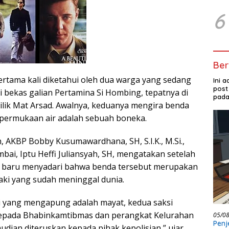
6
Ber
ertama kali diketahui oleh dua warga yang sedang
Ini 
post
si bekas galian Pertamina Si Hombing, tepatnya di
pada
ilik Mat Arsad. Awalnya, keduanya mengira benda
permukaan air adalah sebuah boneka.
, AKBP Bobby Kusumawardhana, SH, S.I.K., M.Si.,
bai, Iptu Heffi Juliansyah, SH, mengatakan setelah
si baru menyadari bahwa benda tersebut merupakan
laki yang sudah meninggal dunia.
i yang mengapung adalah mayat, kedua saksi
epada Bhabinkamtibmas dan perangkat Kelurahan
05/0
Penj
dian diteruskan kepada pihak kepolisian,” ujar