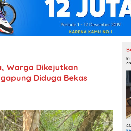
B
In
an
a, Warga Dikejutkan
gapung Diduga Bekas
05
Pe