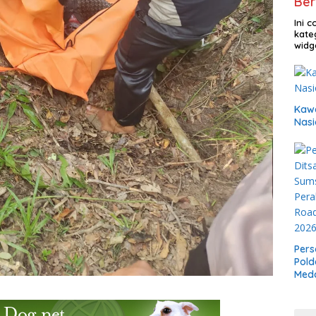
Ber
Ini 
kate
widg
Kawa
Nasi
Pers
Pold
Meda
Boxi
Bela