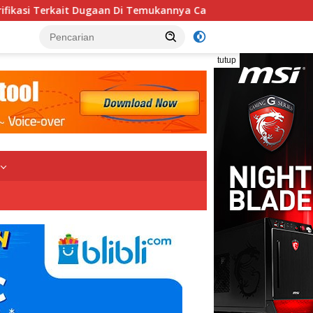
 Temukannya Cacing Pada Dau Selada Di Salah Satu Ompreng
tutup