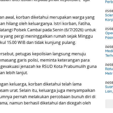
Per
Kewe
05/0
Scie
aan awal, korban diketahui merupakan warga yang
Korp
n hilang oleh keluarganya. Istri korban, Fatiha,
05/0
datangi Polsek Cambai pada Senin (6/7/2026) untuk
Oper
a yang pergi meninggalkan rumah sejak Minggu
Pasi
ukul 15.00 WIB dan tidak kunjung pulang.
Masi
04/0
Medi
rsebut, petugas kepolisian langsung menuju
Terh
masang garis polisi, meminta keterangan para
04/0
ngevakuasi jenazah ke RSUD Kota Prabumulih guna
Ratu
n lebih lanjut.
Metr
04/0
gan keluarga, korban diketahui telah lama
Suam
asam urat. Selain itu, keluarga juga menyampaikan
Lain
umnya pernah melakukan percobaan bunuh diri di
sama, namun berhasil diketahui dan dicegah oleh