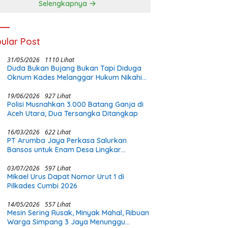
Selengkapnya
ular Post
31/05/2026
1110 Lihat
Duda Bukan Bujang Bukan Tapi Diduga
Oknum Kades Melanggar Hukum Nikahi
Gadis Di Bawah Umur
19/06/2026
927 Lihat
Polisi Musnahkan 3.000 Batang Ganja di
Aceh Utara, Dua Tersangka Ditangkap
16/03/2026
622 Lihat
PT Arumba Jaya Perkasa Salurkan
Bansos untuk Enam Desa Lingkar
Tambang di Halmahera Timur
03/07/2026
597 Lihat
Mikael Urus Dapat Nomor Urut 1 di
Pilkades Cumbi 2026
14/05/2026
557 Lihat
Mesin Sering Rusak, Minyak Mahal, Ribuan
Warga Simpang 3 Jaya Menunggu