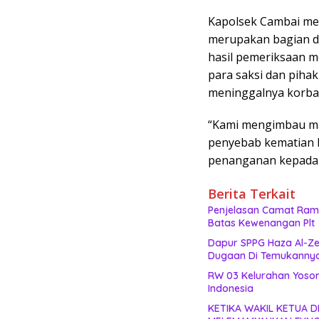
Kapolsek Cambai men
merupakan bagian da
hasil pemeriksaan m
para saksi dan piha
meninggalnya korba
“Kami mengimbau ma
penyebab kematian 
penanganan kepada pi
Berita Terkait
Penjelasan Camat Ram
Batas Kewenangan Plt
Dapur SPPG Haza Al-Zei
Dugaan Di Temukannya
RW 03 Kelurahan Yosor
Indonesia
KETIKA WAKIL KETUA DP