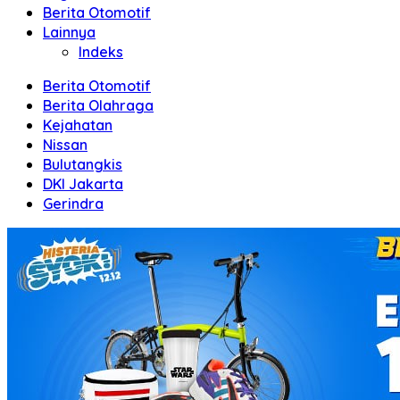
Berita Otomotif
Lainnya
Indeks
Berita Otomotif
Berita Olahraga
Kejahatan
Nissan
Bulutangkis
DKI Jakarta
Gerindra