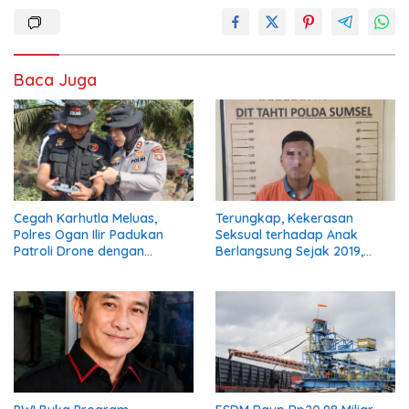
Baca Juga
Cegah Karhutla Meluas,
Terungkap, Kekerasan
Polres Ogan Ilir Padukan
Seksual terhadap Anak
Patroli Drone dengan
Berlangsung Sejak 2019,
Kesiapan Embung dan
Pelaku Diciduk Polisi
Sumber Air