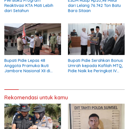
PWI Buka Program
ESDM Raup Rp20,98 Miliar
Reaktivasi KTA Mati Lebih
dari Lelang 76.742 Ton Batu
dari Setahun
Bara Sitaan
Bupati Pidie Lepas 48
Bupati Pidie Serahkan Bonus
Anggota Pramuka Ikuti
Umrah kepada Kafilah MTQ,
Jambore Nasional XII di
Pidie Naik ke Peringkat IV
Cibubur
Aceh
Rekomendasi untuk kamu