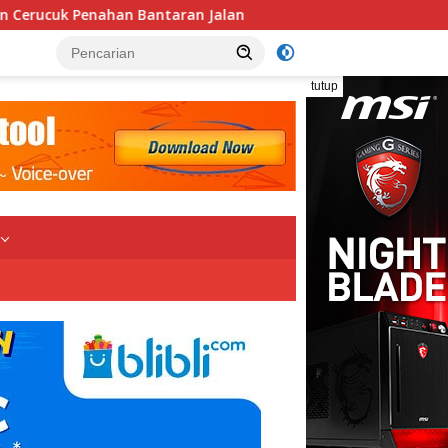
taran Jalan
Pembangunan MCK TMMD Ke-129 Kodim 0102/
tutup