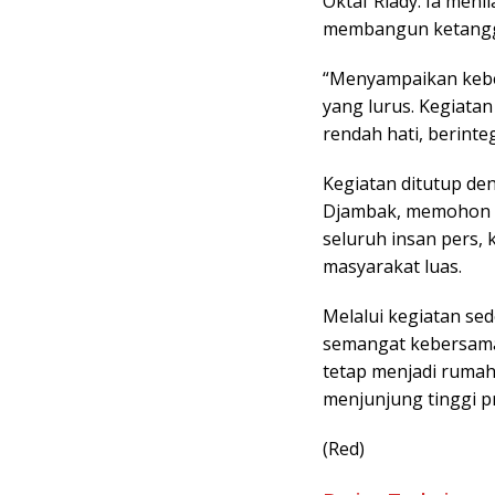
Oktaf Riady. Ia meni
membangun ketangguh
“Menyampaikan kebe
yang lurus. Kegiatan 
rendah hati, berinte
Kegiatan ditutup de
Djambak, memohon k
seluruh insan pers, 
masyarakat luas.
Melalui kegiatan se
semangat kebersama
tetap menjadi rumah
menjunjung tinggi p
(Red)