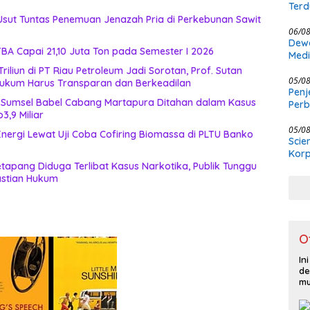
Terd
Kasu
 Usut Tuntas Penemuan Jenazah Pria di Perkebunan Sawit
06/0
Dewa
BA Capai 21,10 Juta Ton pada Semester I 2026
Medi
Meng
iliun di PT Riau Petroleum Jadi Sorotan, Prof. Sutan
Ber
05/0
ukum Harus Transparan dan Berkeadilan
Penj
 Sumsel Babel Cabang Martapura Ditahan dalam Kasus
Per
,9 Miliar
Kewe
05/0
Energi Lewat Uji Coba Cofiring Biomassa di PLTU Banko
Scie
Korp
tapang Diduga Terlibat Kasus Narkotika, Publik Tunggu
astian Hukum
O
In
de
mu