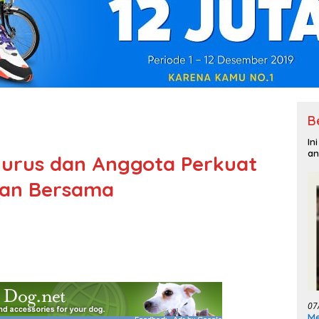
B
In
an
gurus dan Anggota Perkuat
inan Bersama
07
Me