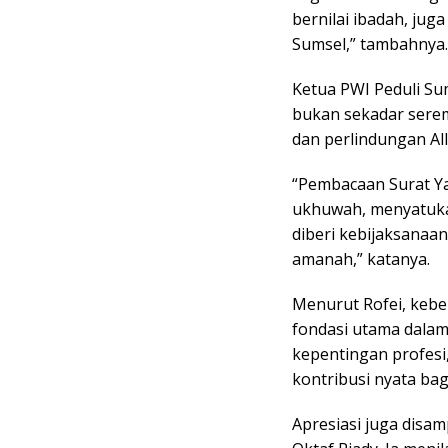
bernilai ibadah, ju
Sumsel,” tambahnya.
Ketua PWI Peduli Su
bukan sekadar serem
dan perlindungan Al
“Pembacaan Surat Y
ukhuwah, menyatuka
diberi kebijaksanaan
amanah,” katanya.
Menurut Rofei, keb
fondasi utama dalam
kepentingan profesi
kontribusi nyata ba
Apresiasi juga dis