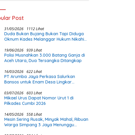
ular Post
31/05/2026
1112 Lihat
Duda Bukan Bujang Bukan Tapi Diduga
Oknum Kades Melanggar Hukum Nikahi
Gadis Di Bawah Umur
19/06/2026
939 Lihat
Polisi Musnahkan 3.000 Batang Ganja di
Aceh Utara, Dua Tersangka Ditangkap
16/03/2026
622 Lihat
PT Arumba Jaya Perkasa Salurkan
Bansos untuk Enam Desa Lingkar
Tambang di Halmahera Timur
03/07/2026
603 Lihat
Mikael Urus Dapat Nomor Urut 1 di
Pilkades Cumbi 2026
14/05/2026
558 Lihat
Mesin Sering Rusak, Minyak Mahal, Ribuan
Warga Simpang 3 Jaya Menunggu
Perhatian Pemerintah