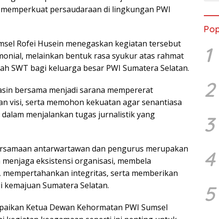
ga memperkuat persaudaraan di lingkungan PWI
Pop
msel Rofei Husein menegaskan kegiatan tersebut
1
onial, melainkan bentuk rasa syukur atas rahmat
lah SWT bagi keluarga besar PWI Sumatera Selatan.
2
asin bersama menjadi sarana mempererat
n visi, serta memohon kekuatan agar senantiasa
 dalam menjalankan tugas jurnalistik yang
3
ersamaan antarwartawan dan pengurus merupakan
4
 menjaga eksistensi organisasi, membela
, mempertahankan integritas, serta memberikan
gi kemajuan Sumatera Selatan.
5
ampaikan Ketua Dewan Kehormatan PWI Sumsel