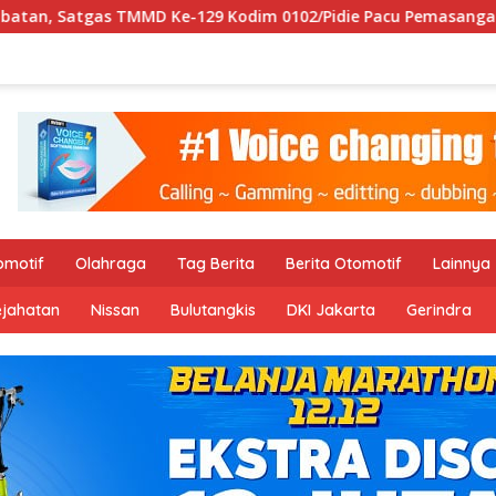
e-129 Kodim 0102/Pidie Pacu Pemasangan Cerucuk Penahan Ban
omotif
Olahraga
Tag Berita
Berita Otomotif
Lainnya
ejahatan
Nissan
Bulutangkis
DKI Jakarta
Gerindra