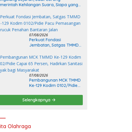
merintah Kehilangan Suara, Siapa yang
njaga Citra Pemprov Lampung?
07/08/2026
Perkuat Fondasi
Jembatan, Satgas TMMD
Ke-129 Kodim 0102/Pidie
Pacu Pemasangan
Cerucuk Penahan
Bantaran Jalan
07/08/2026
Pembangunan MCK TMMD
Ke-129 Kodim 0102/Pidie
Capai 65 Persen, Hadirkan
Sanitasi Layak bagi
Selengkapnya
Masyarakat
ita Olahraga