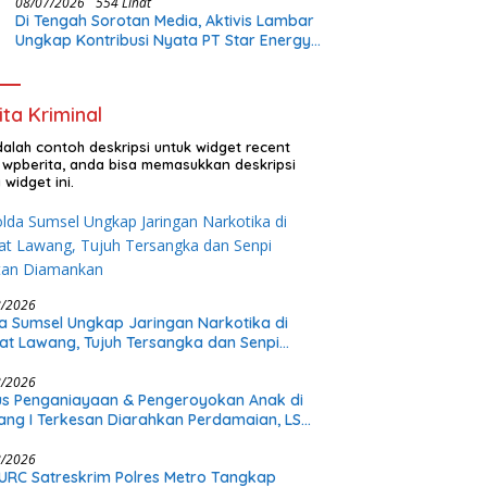
08/07/2026
554 Lihat
Di Tengah Sorotan Media, Aktivis Lambar
Ungkap Kontribusi Nyata PT Star Energy:
Buka Lapangan Kerja dan Bangun
Infrastruktur Lokal
ita Kriminal
adalah contoh deskripsi untuk widget recent
 wpberita, anda bisa memasukkan deskripsi
 widget ini.
8/2026
a Sumsel Ungkap Jaringan Narkotika di
t Lawang, Tujuh Tersangka dan Senpi
itan Diamankan
8/2026
s Penganiayaan & Pengeroyokan Anak di
tang I Terkesan Diarahkan Perdamaian, LSM
: Proses Pidana Wajib Tetap Dijalankan!
8/2026
URC Satreskrim Polres Metro Tangkap