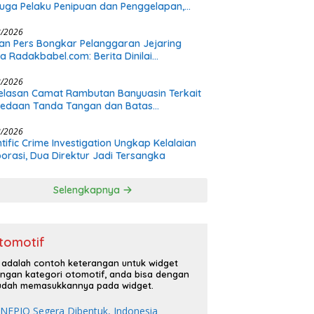
uga Pelaku Penipuan dan Penggelapan,
s Bermula dari Restorasi Vespa
8/2026
n Pers Bongkar Pelanggaran Jejaring
a Radakbabel.com: Berita Dinilai
hakimi, Tak Terverifikasi, dan Tak
imbang
8/2026
elasan Camat Rambutan Banyuasin Terkait
bedaan Tanda Tangan dan Batas
nangan Plt
8/2026
ntific Crime Investigation Ungkap Kelalaian
orasi, Dua Direktur Jadi Tersangka
Selengkapnya
tomotif
i adalah contoh keterangan untuk widget
ngan kategori otomotif, anda bisa dengan
dah memasukkannya pada widget.