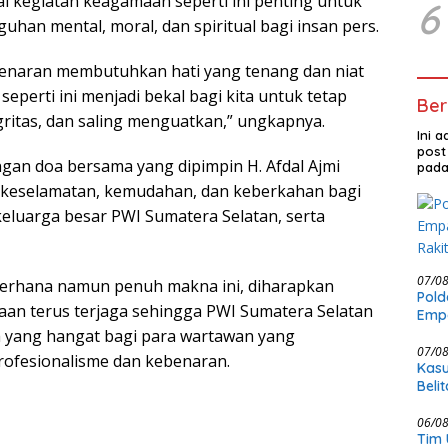
lai kegiatan keagamaan seperti ini penting untuk
6
an mental, moral, dan spiritual bagi insan pers.
naran membutuhkan hati yang tenang dan niat
seperti ini menjadi bekal bagi kita untuk tetap
Ber
gritas, dan saling menguatkan,” ungkapnya.
Ini 
post
ngan doa bersama yang dipimpin H. Afdal Ajmi
pada
eselamatan, kemudahan, dan keberkahan bagi
keluarga besar PWI Sumatera Selatan, serta
07/0
derhana namun penuh makna ini, diharapkan
Pold
an terus terjaga sehingga PWI Sumatera Selatan
Empa
Rak
 yang hangat bagi para wartawan yang
07/0
rofesionalisme dan kebenaran.
Kasu
Beli
KCBI
06/0
Tim 