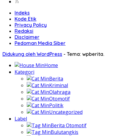
Indeks
Kode Etik
Privacy Policy
Redaksi
Disclaimer
Pedoman Media Siber
Didukung oleh WordPress
-
Tema: wpberita.
Home
Kategori
Berita
Kriminal
Olahraga
Otomotif
Politik
Uncategorized
Label
Berita Otomotif
Bulutangkis