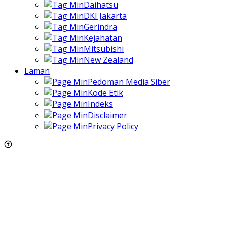
Daihatsu
DKI Jakarta
Gerindra
Kejahatan
Mitsubishi
New Zealand
Laman
Pedoman Media Siber
Kode Etik
Indeks
Disclaimer
Privacy Policy