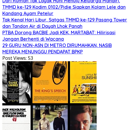
Dari Rumah Tak Layak Huni Menuju Keluarga Mandiri,
TMMD ke-129 Kodim 0102/Pidie Siapkan Kolam Lele dan
Kandang Ayam Petelur
Tak Kenal Hari Libur, Satgas TMMD ke-129 Pasang Tower
dan Tandon Air di Dayah Lhok Panah
PTBA Dorong BACBIE Jadi KEK, MARTABAT: Hilirisasi
Jangan Berhenti di Wacana
29 GURU NON-ASN DI METRO DIRUMAHKAN, NASIB
MEREKA MENUNGGU PENDAPAT BPKP
Post Views:
53