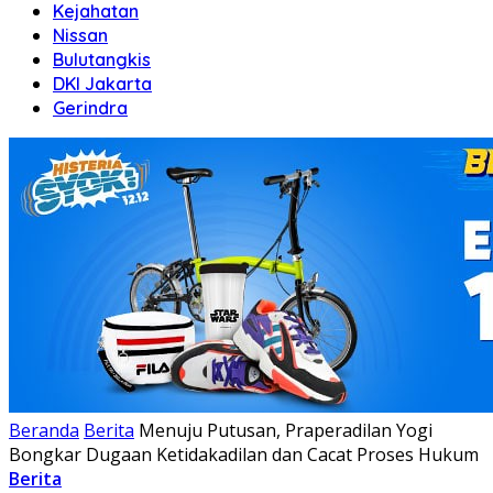
Kejahatan
Nissan
Bulutangkis
DKI Jakarta
Gerindra
Beranda
Berita
Menuju Putusan, Praperadilan Yogi
Bongkar Dugaan Ketidakadilan dan Cacat Proses Hukum
Berita