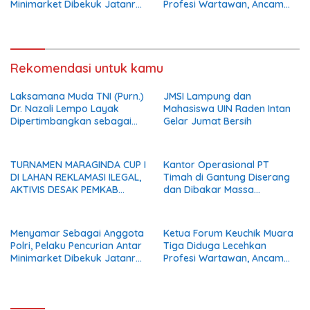
Minimarket Dibekuk Jatanras
Profesi Wartawan, Ancam
Polda Sumsel
Kebebasan Pers
Rekomendasi untuk kamu
Laksamana Muda TNI (Purn.)
JMSI Lampung dan
Dr. Nazali Lempo Layak
Mahasiswa UIN Raden Intan
Dipertimbangkan sebagai
Gelar Jumat Bersih
Jaksa Agung: Tegas,
Berintegritas, dan Tidak
Berkompromi terhadap
TURNAMEN MARAGINDA CUP I
Kantor Operasional PT
Penegakan Hukum
DI LAHAN REKLAMASI ILEGAL,
Timah di Gantung Diserang
AKTIVIS DESAK PEMKAB
dan Dibakar Massa
MADINA BERI KLARIFIKASI
Penambang, Krisis Penjualan
Pasir Timah Diduga Jadi
Pemicu
Menyamar Sebagai Anggota
Ketua Forum Keuchik Muara
Polri, Pelaku Pencurian Antar
Tiga Diduga Lecehkan
Minimarket Dibekuk Jatanras
Profesi Wartawan, Ancam
Polda Sumsel
Kebebasan Pers