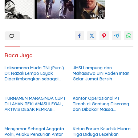
Baca Juga
Laksamana Muda TNI (Purn.)
JMSI Lampung dan
Dr. Nazali Lempo Layak
Mahasiswa UIN Raden Intan
Dipertimbangkan sebagai
Gelar Jumat Bersih
Jaksa Agung: Tegas,
Berintegritas, dan Tidak
Berkompromi terhadap
TURNAMEN MARAGINDA CUP I
Kantor Operasional PT
Penegakan Hukum
DI LAHAN REKLAMASI ILEGAL,
Timah di Gantung Diserang
AKTIVIS DESAK PEMKAB
dan Dibakar Massa
MADINA BERI KLARIFIKASI
Penambang, Krisis Penjualan
Pasir Timah Diduga Jadi
Pemicu
Menyamar Sebagai Anggota
Ketua Forum Keuchik Muara
Polri, Pelaku Pencurian Antar
Tiga Diduga Lecehkan