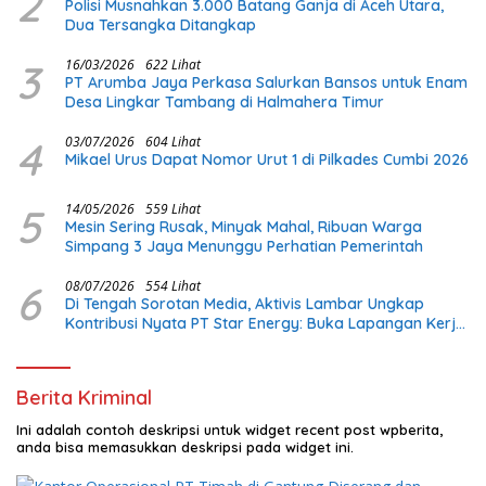
2
Polisi Musnahkan 3.000 Batang Ganja di Aceh Utara,
Dua Tersangka Ditangkap
3
16/03/2026
622 Lihat
PT Arumba Jaya Perkasa Salurkan Bansos untuk Enam
Desa Lingkar Tambang di Halmahera Timur
4
03/07/2026
604 Lihat
Mikael Urus Dapat Nomor Urut 1 di Pilkades Cumbi 2026
5
14/05/2026
559 Lihat
Mesin Sering Rusak, Minyak Mahal, Ribuan Warga
Simpang 3 Jaya Menunggu Perhatian Pemerintah
6
08/07/2026
554 Lihat
Di Tengah Sorotan Media, Aktivis Lambar Ungkap
Kontribusi Nyata PT Star Energy: Buka Lapangan Kerja
dan Bangun Infrastruktur Lokal
Berita Kriminal
Ini adalah contoh deskripsi untuk widget recent post wpberita,
anda bisa memasukkan deskripsi pada widget ini.