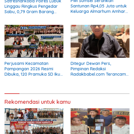
PWI Sumsel Serahkan
Satresnarkoba Polres Lubuk
Santunan Rp4,05 Juta untuk
Linggau Ringkus Pengedar
Keluarga Almarhum Amhar
Sabu, 0,79 Gram Barang
Yusaini
Bukti Disita
Perjusami Kecamatan
Ditegur Dewan Pers,
Pampangan 2026 Resmi
Pimpinan Redaksi
Dibuka, 120 Pramuka SD Ikuti
Radakbabel.com Terancam
Pembinaan Karakter
Digugat Eka Mulya Putra Jika
Tak Jalankan Keputusan
Rekomendasi untuk kamu