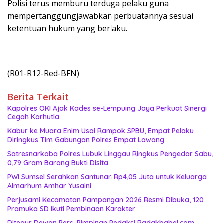
Polisi terus memburu terduga pelaku guna
mempertanggungjawabkan perbuatannya sesuai
ketentuan hukum yang berlaku.
(R01-R12-Red-BFN)
Berita Terkait
Kapolres OKI Ajak Kades se-Lempuing Jaya Perkuat Sinergi
Cegah Karhutla
Kabur ke Muara Enim Usai Rampok SPBU, Empat Pelaku
Diringkus Tim Gabungan Polres Empat Lawang
Satresnarkoba Polres Lubuk Linggau Ringkus Pengedar Sabu,
0,79 Gram Barang Bukti Disita
PWI Sumsel Serahkan Santunan Rp4,05 Juta untuk Keluarga
Almarhum Amhar Yusaini
Perjusami Kecamatan Pampangan 2026 Resmi Dibuka, 120
Pramuka SD Ikuti Pembinaan Karakter
Ditegur Dewan Pers, Pimpinan Redaksi Radakbabel.com