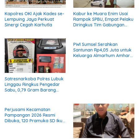
Kapolres OKI Ajak Kades se-
Kabur ke Muara Enim Usai
Lempuing Jaya Perkuat
Rampok SPBU, Empat Pelaku
Sinergi Cegah Karhutla
Diringkus Tim Gabungan
Polres Empat Lawang
PWI Sumsel Serahkan
Santunan Rp4,05 Juta untuk
Keluarga Almarhum Amhar
Yusaini
Satresnarkoba Polres Lubuk
Linggau Ringkus Pengedar
Sabu, 0,79 Gram Barang
Bukti Disita
Perjusami Kecamatan
Pampangan 2026 Resmi
Dibuka, 120 Pramuka SD Ikuti
Pembinaan Karakter