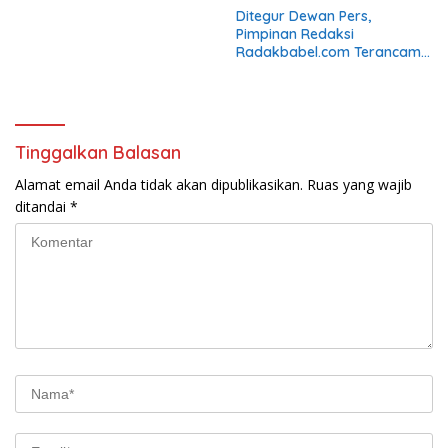
Ditegur Dewan Pers,
Pimpinan Redaksi
Radakbabel.com Terancam
Digugat Eka Mulya Putra Jika
Tak Jalankan Keputusan
Tinggalkan Balasan
Alamat email Anda tidak akan dipublikasikan.
Ruas yang wajib
ditandai
*