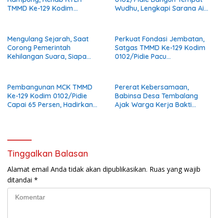
TMMD Ke-129 Kodim
Wudhu, Lengkapi Sarana Air
0102/Pidie Masuki Tahap
Bersih di Masjid Al Furqan
Finishing
Mengulang Sejarah, Saat
Perkuat Fondasi Jembatan,
Corong Pemerintah
Satgas TMMD Ke-129 Kodim
Kehilangan Suara, Siapa
0102/Pidie Pacu
yang Menjaga Citra Pemprov
Pemasangan Cerucuk
Lampung?
Penahan Bantaran Jalan
Pembangunan MCK TMMD
Pererat Kebersamaan,
Ke-129 Kodim 0102/Pidie
Babinsa Desa Tembalang
Capai 65 Persen, Hadirkan
Ajak Warga Kerja Bakti
Sanitasi Layak bagi
Jumat Bersih
Masyarakat
Tinggalkan Balasan
Alamat email Anda tidak akan dipublikasikan.
Ruas yang wajib
ditandai
*