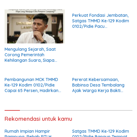
0102/Pidie Masuki Tahap
Bersih di Masjid Al Furqan
Finishing
Perkuat Fondasi Jembatan,
Satgas TMMD Ke-129 Kodim
0102/Pidie Pacu
Pemasangan Cerucuk
Penahan Bantaran Jalan
Mengulang Sejarah, Saat
Corong Pemerintah
Kehilangan Suara, Siapa
yang Menjaga Citra Pemprov
Lampung?
Pembangunan MCK TMMD
Pererat Kebersamaan,
Ke-129 Kodim 0102/Pidie
Babinsa Desa Tembalang
Capai 65 Persen, Hadirkan
Ajak Warga Kerja Bakti
Sanitasi Layak bagi
Jumat Bersih
Masyarakat
Rekomendasi untuk kamu
Rumah Impian Hampir
Satgas TMMD Ke-129 Kodim
Rampung, Rehab RTLH
0102/Pidie Bangun Tempat