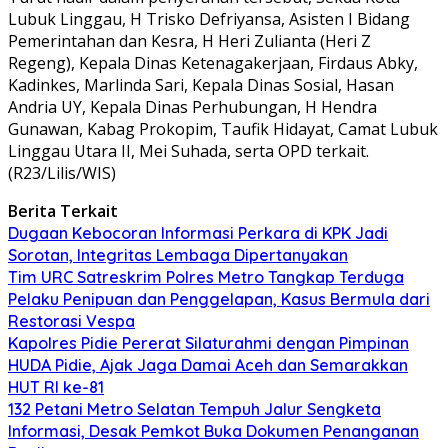
Lubuk Linggau, H Trisko Defriyansa, Asisten I Bidang
Pemerintahan dan Kesra, H Heri Zulianta (Heri Z
Regeng), Kepala Dinas Ketenagakerjaan, Firdaus Abky,
Kadinkes, Marlinda Sari, Kepala Dinas Sosial, Hasan
Andria UY, Kepala Dinas Perhubungan, H Hendra
Gunawan, Kabag Prokopim, Taufik Hidayat, Camat Lubuk
Linggau Utara II, Mei Suhada, serta OPD terkait.
(R23/Lilis/WIS)
Berita Terkait
Dugaan Kebocoran Informasi Perkara di KPK Jadi
Sorotan, Integritas Lembaga Dipertanyakan
Tim URC Satreskrim Polres Metro Tangkap Terduga
Pelaku Penipuan dan Penggelapan, Kasus Bermula dari
Restorasi Vespa
Kapolres Pidie Pererat Silaturahmi dengan Pimpinan
HUDA Pidie, Ajak Jaga Damai Aceh dan Semarakkan
HUT RI ke-81
132 Petani Metro Selatan Tempuh Jalur Sengketa
Informasi, Desak Pemkot Buka Dokumen Penanganan