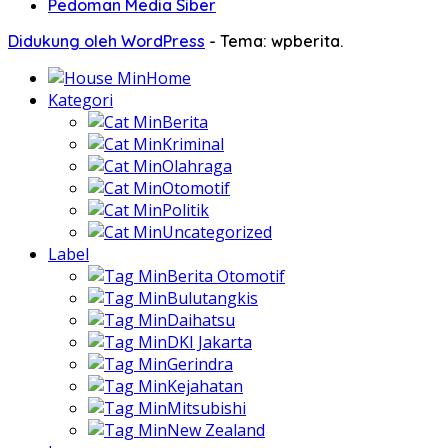
Pedoman Media Siber
Didukung oleh WordPress
-
Tema: wpberita.
Home
Kategori
Berita
Kriminal
Olahraga
Otomotif
Politik
Uncategorized
Label
Berita Otomotif
Bulutangkis
Daihatsu
DKI Jakarta
Gerindra
Kejahatan
Mitsubishi
New Zealand