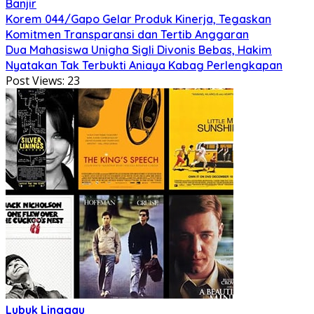
Banjir
Korem 044/Gapo Gelar Produk Kinerja, Tegaskan
Komitmen Transparansi dan Tertib Anggaran
Dua Mahasiswa Unigha Sigli Divonis Bebas, Hakim
Nyatakan Tak Terbukti Aniaya Kabag Perlengkapan
Post Views:
23
Lubuk Linggau