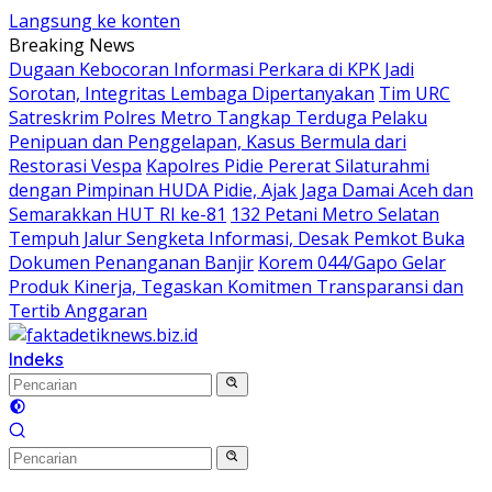
Langsung ke konten
Breaking News
Dugaan Kebocoran Informasi Perkara di KPK Jadi
Sorotan, Integritas Lembaga Dipertanyakan
Tim URC
Satreskrim Polres Metro Tangkap Terduga Pelaku
Penipuan dan Penggelapan, Kasus Bermula dari
Restorasi Vespa
Kapolres Pidie Pererat Silaturahmi
dengan Pimpinan HUDA Pidie, Ajak Jaga Damai Aceh dan
Semarakkan HUT RI ke-81
132 Petani Metro Selatan
Tempuh Jalur Sengketa Informasi, Desak Pemkot Buka
Dokumen Penanganan Banjir
Korem 044/Gapo Gelar
Produk Kinerja, Tegaskan Komitmen Transparansi dan
Tertib Anggaran
Indeks