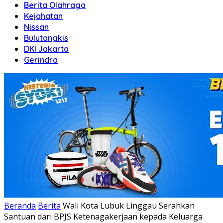
Berita Olahraga
Kejahatan
Nissan
Bulutangkis
DKI Jakarta
Gerindra
Beranda
Berita
Wali Kota Lubuk Linggau Serahkan
Santuan dari BPJS Ketenagakerjaan kepada Keluarga