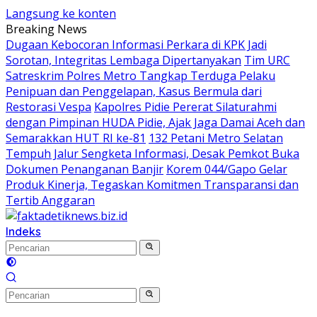
Langsung ke konten
Breaking News
Dugaan Kebocoran Informasi Perkara di KPK Jadi
Sorotan, Integritas Lembaga Dipertanyakan
Tim URC
Satreskrim Polres Metro Tangkap Terduga Pelaku
Penipuan dan Penggelapan, Kasus Bermula dari
Restorasi Vespa
Kapolres Pidie Pererat Silaturahmi
dengan Pimpinan HUDA Pidie, Ajak Jaga Damai Aceh dan
Semarakkan HUT RI ke-81
132 Petani Metro Selatan
Tempuh Jalur Sengketa Informasi, Desak Pemkot Buka
Dokumen Penanganan Banjir
Korem 044/Gapo Gelar
Produk Kinerja, Tegaskan Komitmen Transparansi dan
Tertib Anggaran
Indeks