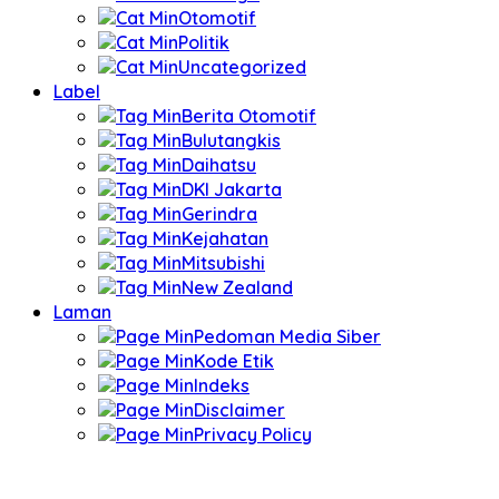
Otomotif
Politik
Uncategorized
Label
Berita Otomotif
Bulutangkis
Daihatsu
DKI Jakarta
Gerindra
Kejahatan
Mitsubishi
New Zealand
Laman
Pedoman Media Siber
Kode Etik
Indeks
Disclaimer
Privacy Policy