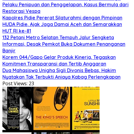
Pelaku Penipuan dan Penggelapan, Kasus Bermula dari
Restorasi Vespa
Kapolres Pidie Pererat Silaturahmi dengan Pimpinan
HUDA Pidie, Ajak Jaga Damai Aceh dan Semarakkan
HUT RI ke-81
132 Petani Metro Selatan Tempuh Jalur Sengketa
Informasi, Desak Pemkot Buka Dokumen Penanganan
Banjir
Korem 044/Gapo Gelar Produk Kinerja, Tegaskan
Komitmen Transparansi dan Tertib Anggaran
Dua Mahasiswa Unigha Sigli Divonis Bebas, Hakim
Nyatakan Tak Terbukti Aniaya Kabag Perlengkapan
Post Views:
23