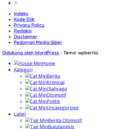
Indeks
Kode Etik
Privacy Policy
Redaksi
Disclaimer
Pedoman Media Siber
Didukung oleh WordPress
-
Tema: wpberita.
Home
Kategori
Berita
Kriminal
Olahraga
Otomotif
Politik
Uncategorized
Label
Berita Otomotif
Bulutangkis