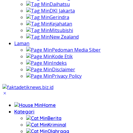
Daihatsu
DKI Jakarta
Gerindra
Kejahatan
Mitsubishi
New Zealand
Laman
Pedoman Media Siber
Kode Etik
Indeks
Disclaimer
Privacy Policy
Home
Kategori
Berita
Kriminal
Olahraga