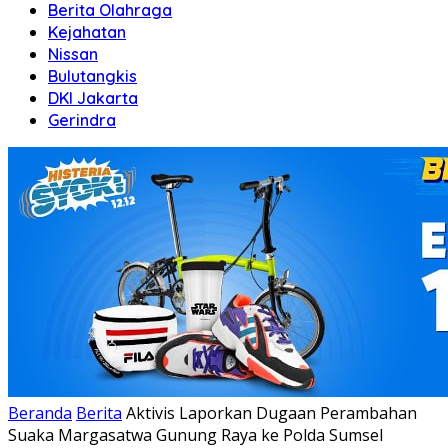
Berita Olahraga
Kejahatan
Nissan
Bulutangkis
DKI Jakarta
Gerindra
Beranda
Berita
Aktivis Laporkan Dugaan Perambahan
Suaka Margasatwa Gunung Raya ke Polda Sumsel