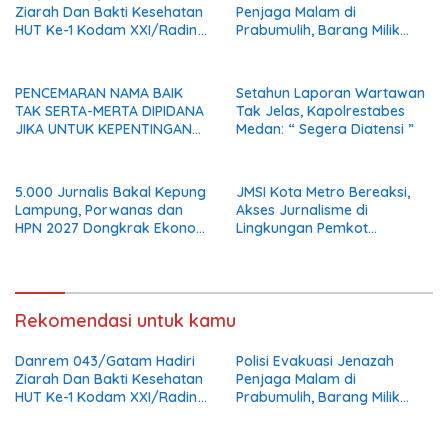
Ziarah Dan Bakti Kesehatan
Penjaga Malam di
HUT Ke-1 Kodam XXI/Radin
Prabumulih, Barang Milik
Inten
Korban Diserahkan Utuh
kepada Keluarga
PENCEMARAN NAMA BAIK
Setahun Laporan Wartawan
TAK SERTA-MERTA DIPIDANA
Tak Jelas, Kapolrestabes
JIKA UNTUK KEPENTINGAN
Medan: “ Segera Diatensi ”
UMUM
5.000 Jurnalis Bakal Kepung
JMSI Kota Metro Bereaksi,
Lampung, Porwanas dan
Akses Jurnalisme di
HPN 2027 Dongkrak Ekonomi
Lingkungan Pemkot
Daerah
Dipersoalkan
Rekomendasi untuk kamu
Danrem 043/Gatam Hadiri
Polisi Evakuasi Jenazah
Ziarah Dan Bakti Kesehatan
Penjaga Malam di
HUT Ke-1 Kodam XXI/Radin
Prabumulih, Barang Milik
Inten
Korban Diserahkan Utuh
kepada Keluarga