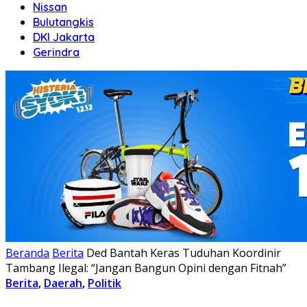
Nissan
Bulutangkis
DKI Jakarta
Gerindra
Beranda
Berita
Ded Bantah Keras Tuduhan Koordinir
Tambang Ilegal: “Jangan Bangun Opini dengan Fitnah”
Berita
,
Daerah
,
Politik