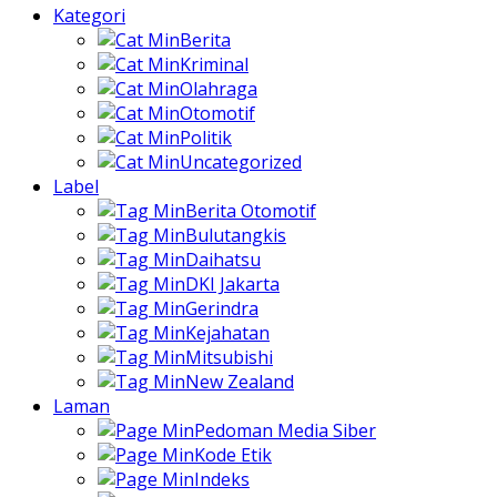
Kategori
Berita
Kriminal
Olahraga
Otomotif
Politik
Uncategorized
Label
Berita Otomotif
Bulutangkis
Daihatsu
DKI Jakarta
Gerindra
Kejahatan
Mitsubishi
New Zealand
Laman
Pedoman Media Siber
Kode Etik
Indeks