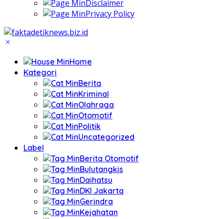
Disclaimer
Privacy Policy
Home
Kategori
Berita
Kriminal
Olahraga
Otomotif
Politik
Uncategorized
Label
Berita Otomotif
Bulutangkis
Daihatsu
DKI Jakarta
Gerindra
Kejahatan