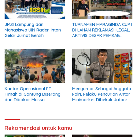
JMSI Lampung dan
TURNAMEN MARAGINDA CUP I
Mahasiswa UIN Raden Intan
DI LAHAN REKLAMASI ILEGAL,
Gelar Jumat Bersih
AKTIVIS DESAK PEMKAB
MADINA BERI KLARIFIKASI
Kantor Operasional PT
Menyamar Sebagai Anggota
Timah di Gantung Diserang
Polri, Pelaku Pencurian Antar
dan Dibakar Massa
Minimarket Dibekuk Jatanras
Penambang, Krisis Penjualan
Polda Sumsel
Pasir Timah Diduga Jadi
Pemicu
Rekomendasi untuk kamu