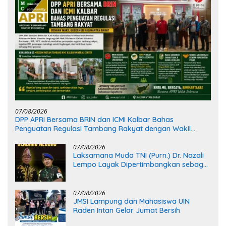
07/08/2026
DPP APRI Bersama BRIN dan ICMI Kalbar Bahas
Penguatan Regulasi Tambang Rakyat dengan Wakil
Gubernur Kalimantan Barat
07/08/2026
Laksamana Muda TNI (Purn.) Dr. Nazali
Lempo Layak Dipertimbangkan sebagai
Jaksa Agung: Tegas, Berintegritas, dan
Tidak Berkompromi terhadap
Penegakan Hukum
07/08/2026
JMSI Lampung dan Mahasiswa UIN
Raden Intan Gelar Jumat Bersih