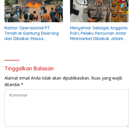
Kantor Operasional PT
Menyamar Sebagai Anggota
Timah di Gantung Diserang
Polri, Pelaku Pencurian Antar
dan Dibakar Massa
Minimarket Dibekuk Jatanras
Penambang, Krisis Penjualan
Polda Sumsel
Pasir Timah Diduga Jadi
Pemicu
Tinggalkan Balasan
Alamat email Anda tidak akan dipublikasikan.
Ruas yang wajib
ditandai
*