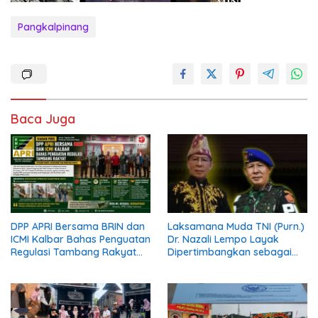
Pangkalpinang
Baca Juga
DPP APRI Bersama BRIN dan
Laksamana Muda TNI (Purn.)
ICMI Kalbar Bahas Penguatan
Dr. Nazali Lempo Layak
Regulasi Tambang Rakyat
Dipertimbangkan sebagai
dengan Wakil Gubernur
Jaksa Agung: Tegas,
Kalimantan Barat
Berintegritas, dan Tidak
Berkompromi terhadap
Penegakan Hukum