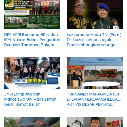
DPP APRI Bersama BRIN dan
Laksamana Muda TNI (Purn.)
ICMI Kalbar Bahas Penguatan
Dr. Nazali Lempo Layak
Regulasi Tambang Rakyat
Dipertimbangkan sebagai
dengan Wakil Gubernur
Jaksa Agung: Tegas,
Kalimantan Barat
Berintegritas, dan Tidak
Berkompromi terhadap
Penegakan Hukum
JMSI Lampung dan
TURNAMEN MARAGINDA CUP I
Mahasiswa UIN Raden Intan
DI LAHAN REKLAMASI ILEGAL,
Gelar Jumat Bersih
AKTIVIS DESAK PEMKAB
MADINA BERI KLARIFIKASI