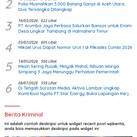
2
Polisi Musnahkan 3.000 Batang Ganja di Aceh Utara,
Dua Tersangka Ditangkap
3
16/03/2026
622 Lihat
PT Arumba Jaya Perkasa Salurkan Bansos untuk Enam
Desa Lingkar Tambang di Halmahera Timur
4
03/07/2026
605 Lihat
Mikael Urus Dapat Nomor Urut 1 di Pilkades Cumbi 2026
5
14/05/2026
560 Lihat
Mesin Sering Rusak, Minyak Mahal, Ribuan Warga
Simpang 3 Jaya Menunggu Perhatian Pemerintah
6
08/07/2026
559 Lihat
Di Tengah Sorotan Media, Aktivis Lambar Ungkap
Kontribusi Nyata PT Star Energy: Buka Lapangan Kerja
dan Bangun Infrastruktur Lokal
Berita Kriminal
Ini adalah contoh deskripsi untuk widget recent post wpberita,
anda bisa memasukkan deskripsi pada widget ini.