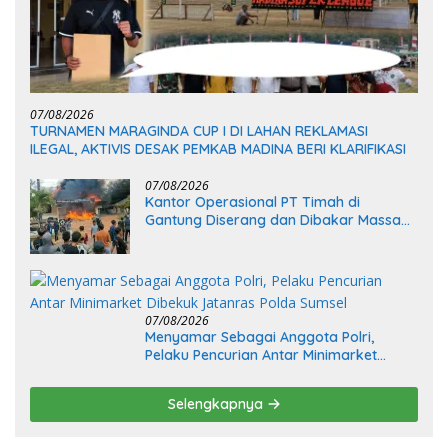
07/08/2026
TURNAMEN MARAGINDA CUP I DI LAHAN REKLAMASI
ILEGAL, AKTIVIS DESAK PEMKAB MADINA BERI KLARIFIKASI
07/08/2026
Kantor Operasional PT Timah di
Gantung Diserang dan Dibakar Massa
Penambang, Krisis Penjualan Pasir
Timah Diduga Jadi Pemicu
07/08/2026
Menyamar Sebagai Anggota Polri,
Pelaku Pencurian Antar Minimarket
Dibekuk Jatanras Polda Sumsel
Selengkapnya