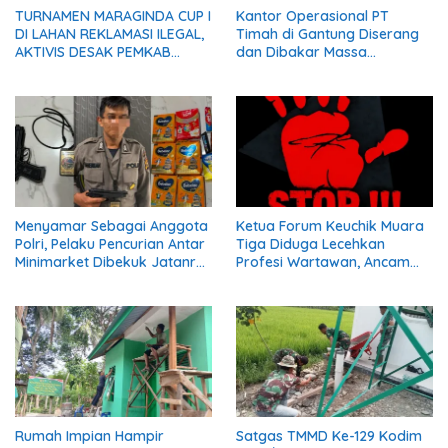
TURNAMEN MARAGINDA CUP I
Kantor Operasional PT
DI LAHAN REKLAMASI ILEGAL,
Timah di Gantung Diserang
AKTIVIS DESAK PEMKAB
dan Dibakar Massa
MADINA BERI KLARIFIKASI
Penambang, Krisis Penjualan
Pasir Timah Diduga Jadi
Pemicu
Menyamar Sebagai Anggota
Ketua Forum Keuchik Muara
Polri, Pelaku Pencurian Antar
Tiga Diduga Lecehkan
Minimarket Dibekuk Jatanras
Profesi Wartawan, Ancam
Polda Sumsel
Kebebasan Pers
Rumah Impian Hampir
Satgas TMMD Ke-129 Kodim