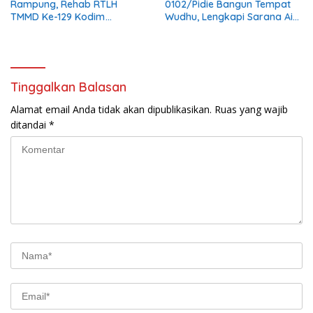
Rampung, Rehab RTLH
0102/Pidie Bangun Tempat
TMMD Ke-129 Kodim
Wudhu, Lengkapi Sarana Air
0102/Pidie Masuki Tahap
Bersih di Masjid Al Furqan
Finishing
Tinggalkan Balasan
Alamat email Anda tidak akan dipublikasikan.
Ruas yang wajib
ditandai
*