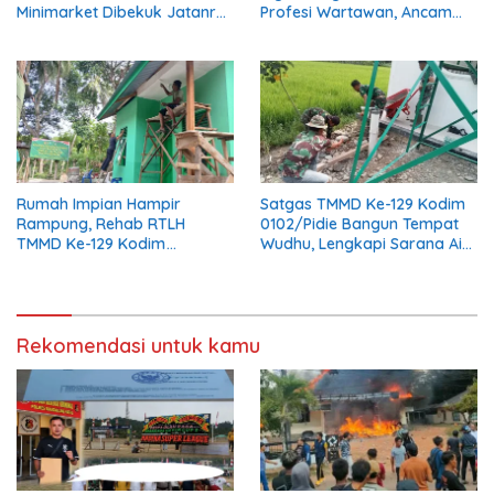
Minimarket Dibekuk Jatanras
Profesi Wartawan, Ancam
Polda Sumsel
Kebebasan Pers
Rumah Impian Hampir
Satgas TMMD Ke-129 Kodim
Rampung, Rehab RTLH
0102/Pidie Bangun Tempat
TMMD Ke-129 Kodim
Wudhu, Lengkapi Sarana Air
0102/Pidie Masuki Tahap
Bersih di Masjid Al Furqan
Finishing
Rekomendasi untuk kamu