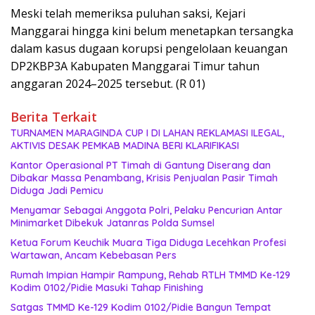
Meski telah memeriksa puluhan saksi, Kejari
Manggarai hingga kini belum menetapkan tersangka
dalam kasus dugaan korupsi pengelolaan keuangan
DP2KBP3A Kabupaten Manggarai Timur tahun
anggaran 2024–2025 tersebut. (R 01)
Berita Terkait
TURNAMEN MARAGINDA CUP I DI LAHAN REKLAMASI ILEGAL,
AKTIVIS DESAK PEMKAB MADINA BERI KLARIFIKASI
Kantor Operasional PT Timah di Gantung Diserang dan
Dibakar Massa Penambang, Krisis Penjualan Pasir Timah
Diduga Jadi Pemicu
Menyamar Sebagai Anggota Polri, Pelaku Pencurian Antar
Minimarket Dibekuk Jatanras Polda Sumsel
Ketua Forum Keuchik Muara Tiga Diduga Lecehkan Profesi
Wartawan, Ancam Kebebasan Pers
Rumah Impian Hampir Rampung, Rehab RTLH TMMD Ke-129
Kodim 0102/Pidie Masuki Tahap Finishing
Satgas TMMD Ke-129 Kodim 0102/Pidie Bangun Tempat