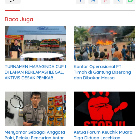
Baca Juga
TURNAMEN MARAGINDA CUP I
Kantor Operasional PT
DI LAHAN REKLAMASI ILEGAL,
Timah di Gantung Diserang
AKTIVIS DESAK PEMKAB
dan Dibakar Massa
MADINA BERI KLARIFIKASI
Penambang, Krisis Penjualan
Pasir Timah Diduga Jadi
Pemicu
Menyamar Sebagai Anggota
Ketua Forum Keuchik Muara
Polri, Pelaku Pencurian Antar
Tiga Diduga Lecehkan