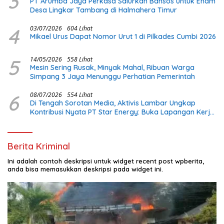
3
PT Arumba Jaya Perkasa Salurkan Bansos untuk Enam
Desa Lingkar Tambang di Halmahera Timur
4
03/07/2026
604 Lihat
Mikael Urus Dapat Nomor Urut 1 di Pilkades Cumbi 2026
5
14/05/2026
558 Lihat
Mesin Sering Rusak, Minyak Mahal, Ribuan Warga
Simpang 3 Jaya Menunggu Perhatian Pemerintah
6
08/07/2026
554 Lihat
Di Tengah Sorotan Media, Aktivis Lambar Ungkap
Kontribusi Nyata PT Star Energy: Buka Lapangan Kerja
dan Bangun Infrastruktur Lokal
Berita Kriminal
Ini adalah contoh deskripsi untuk widget recent post wpberita,
anda bisa memasukkan deskripsi pada widget ini.