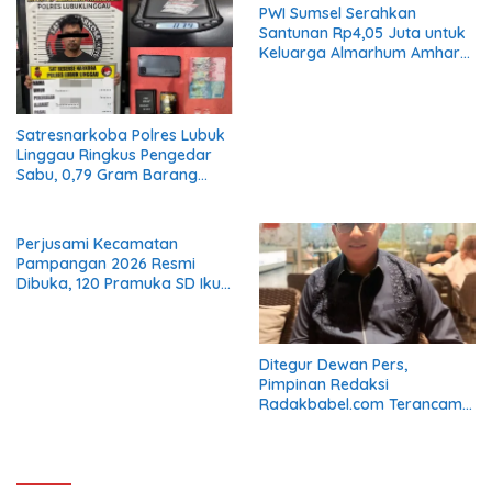
PWI Sumsel Serahkan
Santunan Rp4,05 Juta untuk
Keluarga Almarhum Amhar
Yusaini
Satresnarkoba Polres Lubuk
Linggau Ringkus Pengedar
Sabu, 0,79 Gram Barang
Bukti Disita
Perjusami Kecamatan
Pampangan 2026 Resmi
Dibuka, 120 Pramuka SD Ikuti
Pembinaan Karakter
Ditegur Dewan Pers,
Pimpinan Redaksi
Radakbabel.com Terancam
Digugat Eka Mulya Putra Jika
Tak Jalankan Keputusan