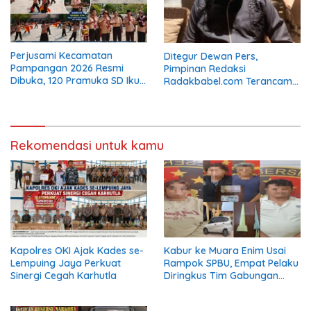
Perjusami Kecamatan
Ditegur Dewan Pers,
Pampangan 2026 Resmi
Pimpinan Redaksi
Dibuka, 120 Pramuka SD Ikuti
Radakbabel.com Terancam
Pembinaan Karakter
Digugat Eka Mulya Putra Jika
Tak Jalankan Keputusan
Rekomendasi untuk kamu
Kapolres OKI Ajak Kades se-
Kabur ke Muara Enim Usai
Lempuing Jaya Perkuat
Rampok SPBU, Empat Pelaku
Sinergi Cegah Karhutla
Diringkus Tim Gabungan
Polres Empat Lawang