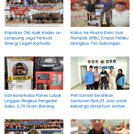
Kapolres OKI Ajak Kades se-
Kabur ke Muara Enim Usai
Lempuing Jaya Perkuat
Rampok SPBU, Empat Pelaku
Sinergi Cegah Karhutla
Diringkus Tim Gabungan
Polres Empat Lawang
PWI Sumsel Serahkan
Satresnarkoba Polres Lubuk
Santunan Rp4,05 Juta untuk
Linggau Ringkus Pengedar
Keluarga Almarhum Amhar
Sabu, 0,79 Gram Barang
Yusaini
Bukti Disita