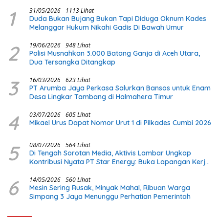
1
31/05/2026
1113 Lihat
Duda Bukan Bujang Bukan Tapi Diduga Oknum Kades
Melanggar Hukum Nikahi Gadis Di Bawah Umur
2
19/06/2026
948 Lihat
Polisi Musnahkan 3.000 Batang Ganja di Aceh Utara,
Dua Tersangka Ditangkap
3
16/03/2026
623 Lihat
PT Arumba Jaya Perkasa Salurkan Bansos untuk Enam
Desa Lingkar Tambang di Halmahera Timur
4
03/07/2026
605 Lihat
Mikael Urus Dapat Nomor Urut 1 di Pilkades Cumbi 2026
5
08/07/2026
564 Lihat
Di Tengah Sorotan Media, Aktivis Lambar Ungkap
Kontribusi Nyata PT Star Energy: Buka Lapangan Kerja
dan Bangun Infrastruktur Lokal
6
14/05/2026
560 Lihat
Mesin Sering Rusak, Minyak Mahal, Ribuan Warga
Simpang 3 Jaya Menunggu Perhatian Pemerintah