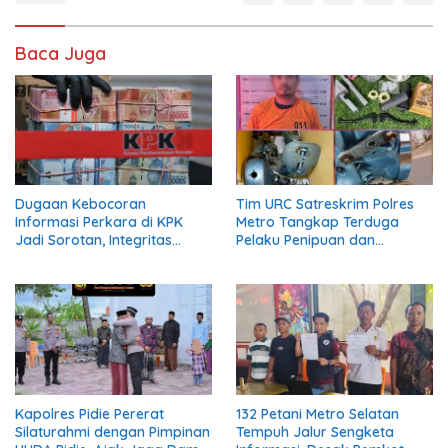
Baca Juga
Dugaan Kebocoran
Tim URC Satreskrim Polres
Informasi Perkara di KPK
Metro Tangkap Terduga
Jadi Sorotan, Integritas
Pelaku Penipuan dan
Lembaga Dipertanyakan
Penggelapan, Kasus Bermula
dari Restorasi Vespa
Kapolres Pidie Pererat
132 Petani Metro Selatan
Silaturahmi dengan Pimpinan
Tempuh Jalur Sengketa