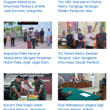
Dugaan Kebocoran
Tim URC Satreskrim Polres
Informasi Perkara di KPK
Metro Tangkap Terduga
Jadi Sorotan, Integritas
Pelaku Penipuan dan
Lembaga Dipertanyakan
Penggelapan, Kasus Bermula
dari Restorasi Vespa
Kapolres Pidie Pererat
132 Petani Metro Selatan
Silaturahmi dengan Pimpinan
Tempuh Jalur Sengketa
HUDA Pidie, Ajak Jaga Damai
Informasi, Desak Pemkot
Aceh dan Semarakkan HUT
Buka Dokumen Penanganan
RI ke-81
Banjir
Korem 044/Gapo Gelar
Dua Mahasiswa Unigha Sigli
Produk Kinerja, Tegaskan
Divonis Bebas, Hakim