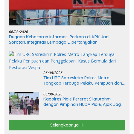
06/08/2026
Dugaan Kebocoran Informasi Perkara di KPK Jadi
Sorotan, Integritas Lembaga Dipertanyakan
06/08/2026
Tim URC Satreskrim Polres Metro
Tangkap Terduga Pelaku Penipuan dan
Penggelapan, Kasus Bermula dari
Restorasi Vespa
06/08/2026
Kapolres Pidie Pererat Silaturahmi
dengan Pimpinan HUDA Pidie, Ajak Jaga
Damai Aceh dan Semarakkan HUT RI ke-
81
Selengkapnya