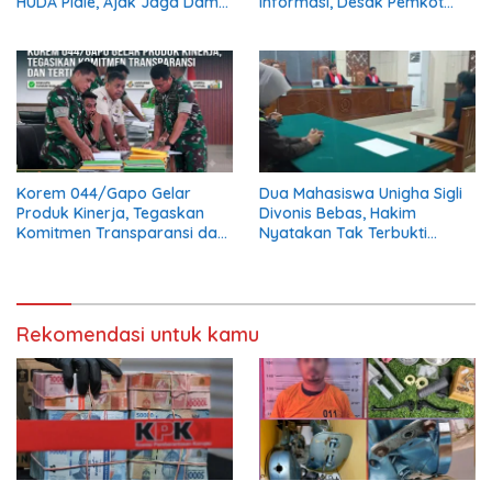
HUDA Pidie, Ajak Jaga Damai
Informasi, Desak Pemkot
Aceh dan Semarakkan HUT
Buka Dokumen Penanganan
RI ke-81
Banjir
Korem 044/Gapo Gelar
Dua Mahasiswa Unigha Sigli
Produk Kinerja, Tegaskan
Divonis Bebas, Hakim
Komitmen Transparansi dan
Nyatakan Tak Terbukti
Tertib Anggaran
Aniaya Kabag Perlengkapan
Rekomendasi untuk kamu