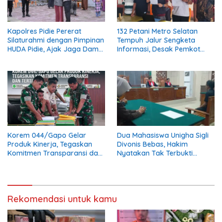
Kapolres Pidie Pererat
132 Petani Metro Selatan
Silaturahmi dengan Pimpinan
Tempuh Jalur Sengketa
HUDA Pidie, Ajak Jaga Damai
Informasi, Desak Pemkot
Aceh dan Semarakkan HUT
Buka Dokumen Penanganan
RI ke-81
Banjir
Korem 044/Gapo Gelar
Dua Mahasiswa Unigha Sigli
Produk Kinerja, Tegaskan
Divonis Bebas, Hakim
Komitmen Transparansi dan
Nyatakan Tak Terbukti
Tertib Anggaran
Aniaya Kabag Perlengkapan
Rekomendasi untuk kamu