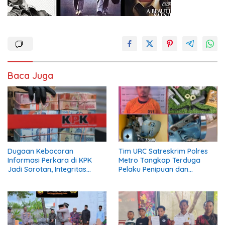
Baca Juga
Dugaan Kebocoran
Tim URC Satreskrim Polres
Informasi Perkara di KPK
Metro Tangkap Terduga
Jadi Sorotan, Integritas
Pelaku Penipuan dan
Lembaga Dipertanyakan
Penggelapan, Kasus Bermula
dari Restorasi Vespa