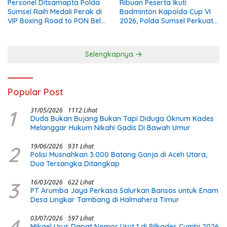
Personel Ditsamapta Polda
Ribuan Peserta Ikuti
Sumsel Raih Medali Perak di
Badminton Kapolda Cup VI
VIP Boxing Road to PON Bela
2026, Polda Sumsel Perkuat
Diri 2026
Kolaborasi Melalui Olahraga
Selengkapnya
Popular Post
1
31/05/2026
1112 Lihat
Duda Bukan Bujang Bukan Tapi Diduga Oknum Kades
Melanggar Hukum Nikahi Gadis Di Bawah Umur
2
19/06/2026
931 Lihat
Polisi Musnahkan 3.000 Batang Ganja di Aceh Utara,
Dua Tersangka Ditangkap
3
16/03/2026
622 Lihat
PT Arumba Jaya Perkasa Salurkan Bansos untuk Enam
Desa Lingkar Tambang di Halmahera Timur
4
03/07/2026
597 Lihat
Mikael Urus Dapat Nomor Urut 1 di Pilkades Cumbi 2026