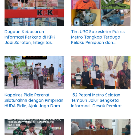
Dugaan Kebocoran
Tim URC Satreskrim Polres
Informasi Perkara di KPK
Metro Tangkap Terduga
Jadi Sorotan, Integritas
Pelaku Penipuan dan
Lembaga Dipertanyakan
Penggelapan, Kasus Bermula
dari Restorasi Vespa
Kapolres Pidie Pererat
132 Petani Metro Selatan
Silaturahmi dengan Pimpinan
Tempuh Jalur Sengketa
HUDA Pidie, Ajak Jaga Damai
Informasi, Desak Pemkot
Aceh dan Semarakkan HUT
Buka Dokumen Penanganan
RI ke-81
Banjir