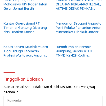
Mahasiswa UIN Raden Intan
DI LAHAN REKLAMASI ILEGAL,
Gelar Jumat Bersih
AKTIVIS DESAK PEMKAB
MADINA BERI KLARIFIKASI
Kantor Operasional PT
Menyamar Sebagai Anggota
Timah di Gantung Diserang
Polri, Pelaku Pencurian Antar
dan Dibakar Massa
Minimarket Dibekuk Jatanras
Penambang, Krisis Penjualan
Polda Sumsel
Pasir Timah Diduga Jadi
Pemicu
Ketua Forum Keuchik Muara
Rumah Impian Hampir
Tiga Diduga Lecehkan
Rampung, Rehab RTLH
Profesi Wartawan, Ancam
TMMD Ke-129 Kodim
Kebebasan Pers
0102/Pidie Masuki Tahap
Finishing
Tinggalkan Balasan
Alamat email Anda tidak akan dipublikasikan.
Ruas yang wajib
ditandai
*