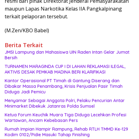
resmi dari pihak Direktorat Jenderal Pemasyarakatan
maupun Lapas Narkotika Kelas IIA Pangkalpinang
terkait pelaporan tersebut.
(M.Zen/KBO Babel)
Berita Terkait
JMSI Lampung dan Mahasiswa UIN Raden Intan Gelar Jumat
Bersih
TURNAMEN MARAGINDA CUP I DI LAHAN REKLAMASI ILEGAL,
AKTIVIS DESAK PEMKAB MADINA BERI KLARIFIKASI
Kantor Operasional PT Timah di Gantung Diserang dan
Dibakar Massa Penambang, Krisis Penjualan Pasir Timah
Diduga Jadi Pemicu
Menyamar Sebagai Anggota Polri, Pelaku Pencurian Antar
Minimarket Dibekuk Jatanras Polda Sumsel
Ketua Forum Keuchik Muara Tiga Diduga Lecehkan Profesi
Wartawan, Ancam Kebebasan Pers
Rumah Impian Hampir Rampung, Rehab RTLH TMMD Ke-129
Kodim 0102/Pidie Masuki Tahap Finishing