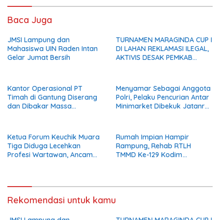
Baca Juga
JMSI Lampung dan
TURNAMEN MARAGINDA CUP I
Mahasiswa UIN Raden Intan
DI LAHAN REKLAMASI ILEGAL,
Gelar Jumat Bersih
AKTIVIS DESAK PEMKAB
MADINA BERI KLARIFIKASI
Kantor Operasional PT
Menyamar Sebagai Anggota
Timah di Gantung Diserang
Polri, Pelaku Pencurian Antar
dan Dibakar Massa
Minimarket Dibekuk Jatanras
Penambang, Krisis Penjualan
Polda Sumsel
Pasir Timah Diduga Jadi
Pemicu
Ketua Forum Keuchik Muara
Rumah Impian Hampir
Tiga Diduga Lecehkan
Rampung, Rehab RTLH
Profesi Wartawan, Ancam
TMMD Ke-129 Kodim
Kebebasan Pers
0102/Pidie Masuki Tahap
Finishing
Rekomendasi untuk kamu
JMSI Lampung dan
TURNAMEN MARAGINDA CUP I