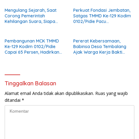
Finishing
Mengulang Sejarah, Saat
Perkuat Fondasi Jembatan,
Corong Pemerintah
Satgas TMMD Ke-129 Kodim
Kehilangan Suara, Siapa
0102/Pidie Pacu
yang Menjaga Citra Pemprov
Pemasangan Cerucuk
Lampung?
Penahan Bantaran Jalan
Pembangunan MCK TMMD
Pererat Kebersamaan,
Ke-129 Kodim 0102/Pidie
Babinsa Desa Tembalang
Capai 65 Persen, Hadirkan
Ajak Warga Kerja Bakti
Sanitasi Layak bagi
Jumat Bersih
Masyarakat
Tinggalkan Balasan
Alamat email Anda tidak akan dipublikasikan.
Ruas yang wajib
ditandai
*