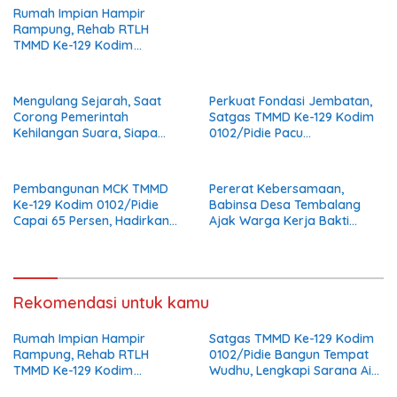
Rumah Impian Hampir
Rampung, Rehab RTLH
TMMD Ke-129 Kodim
0102/Pidie Masuki Tahap
Finishing
Mengulang Sejarah, Saat
Perkuat Fondasi Jembatan,
Corong Pemerintah
Satgas TMMD Ke-129 Kodim
Kehilangan Suara, Siapa
0102/Pidie Pacu
yang Menjaga Citra Pemprov
Pemasangan Cerucuk
Lampung?
Penahan Bantaran Jalan
Pembangunan MCK TMMD
Pererat Kebersamaan,
Ke-129 Kodim 0102/Pidie
Babinsa Desa Tembalang
Capai 65 Persen, Hadirkan
Ajak Warga Kerja Bakti
Sanitasi Layak bagi
Jumat Bersih
Masyarakat
Rekomendasi untuk kamu
Rumah Impian Hampir
Satgas TMMD Ke-129 Kodim
Rampung, Rehab RTLH
0102/Pidie Bangun Tempat
TMMD Ke-129 Kodim
Wudhu, Lengkapi Sarana Air
0102/Pidie Masuki Tahap
Bersih di Masjid Al Furqan