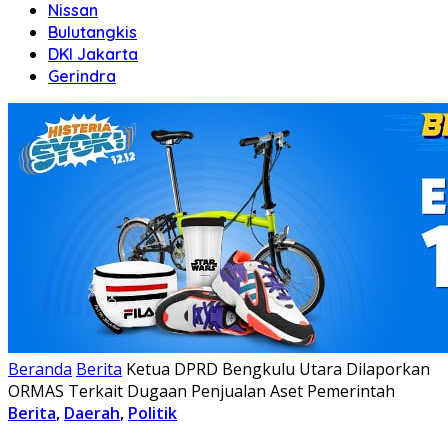
Nissan
Bulutangkis
DKI Jakarta
Gerindra
Beranda
Berita
Ketua DPRD Bengkulu Utara Dilaporkan
ORMAS Terkait Dugaan Penjualan Aset Pemerintah
Berita
,
Daerah
,
Politik