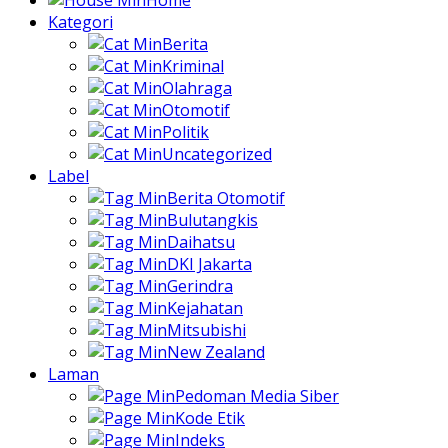
Home
Kategori
Berita
Kriminal
Olahraga
Otomotif
Politik
Uncategorized
Label
Berita Otomotif
Bulutangkis
Daihatsu
DKI Jakarta
Gerindra
Kejahatan
Mitsubishi
New Zealand
Laman
Pedoman Media Siber
Kode Etik
Indeks