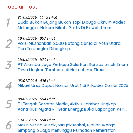
Popular Post
1
31/05/2026
1113 Lihat
Duda Bukan Bujang Bukan Tapi Diduga Oknum Kades
Melanggar Hukum Nikahi Gadis Di Bawah Umur
2
19/06/2026
953 Lihat
Polisi Musnahkan 3.000 Batang Ganja di Aceh Utara,
Dua Tersangka Ditangkap
3
16/03/2026
623 Lihat
PT Arumba Jaya Perkasa Salurkan Bansos untuk Enam
Desa Lingkar Tambang di Halmahera Timur
4
03/07/2026
606 Lihat
Mikael Urus Dapat Nomor Urut 1 di Pilkades Cumbi 2026
5
08/07/2026
564 Lihat
Di Tengah Sorotan Media, Aktivis Lambar Ungkap
Kontribusi Nyata PT Star Energy: Buka Lapangan Kerja
dan Bangun Infrastruktur Lokal
6
14/05/2026
560 Lihat
Mesin Sering Rusak, Minyak Mahal, Ribuan Warga
Simpang 3 Jaya Menunggu Perhatian Pemerintah