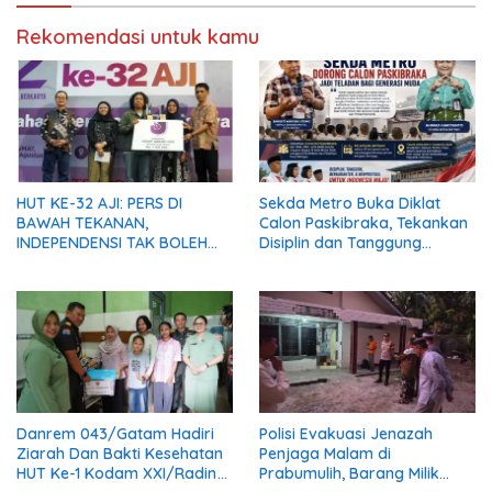
Rekomendasi untuk kamu
HUT KE-32 AJI: PERS DI
Sekda Metro Buka Diklat
BAWAH TEKANAN,
Calon Paskibraka, Tekankan
INDEPENDENSI TAK BOLEH
Disiplin dan Tanggung
PADAM
Jawab
Danrem 043/Gatam Hadiri
Polisi Evakuasi Jenazah
Ziarah Dan Bakti Kesehatan
Penjaga Malam di
HUT Ke-1 Kodam XXI/Radin
Prabumulih, Barang Milik