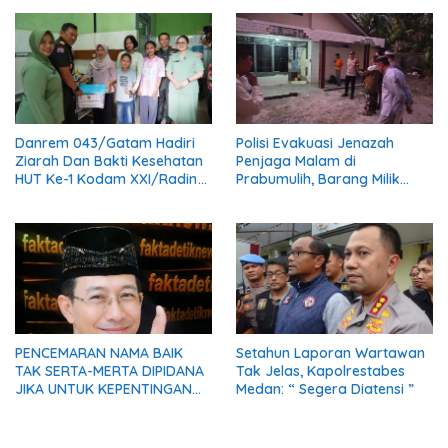
Danrem 043/Gatam Hadiri
Polisi Evakuasi Jenazah
Ziarah Dan Bakti Kesehatan
Penjaga Malam di
HUT Ke-1 Kodam XXI/Radin
Prabumulih, Barang Milik
Inten
Korban Diserahkan Utuh
kepada Keluarga
PENCEMARAN NAMA BAIK
Setahun Laporan Wartawan
TAK SERTA-MERTA DIPIDANA
Tak Jelas, Kapolrestabes
JIKA UNTUK KEPENTINGAN
Medan: “ Segera Diatensi ”
UMUM