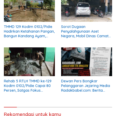
TMMD 129 Kodim 0102/Pidie
Sorot Dugaan
Hadirkan Ketahanan Pangan,
Penyalahgunaan Aset
Bangun Kandang Ayam,
Negara, Mobil Dinas Camat
Kolam Lele dan Kebun Sayur
Muara Tiga Diduga Diganti
Pelat Hitam
Rehab 5 RTLH TMMD ke-129
Dewan Pers Bongkar
Kodim 0102/Pidie Capai 80
Pelanggaran Jejaring Media
Persen, Satgas Fokus
Radakbabel.com: Berita
Tuntaskan Pekerjaan
Dinilai Menghakimi, Tak
Finishing
Terverifikasi, dan Tak
Berimbang
Rekomendasi untuk kamu