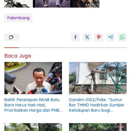
Palembang
Baca Juga
Bahlil: Penetapan RKAB Batu
Dandim 0102/Pidie: “Sumur
Bara Harus Hati-Hati,
Bor TMMD Hadirkan Sumber
Prioritaskan Harga dan PNBP
Kehidupan Baru bagi
Negara
Masyarakat”