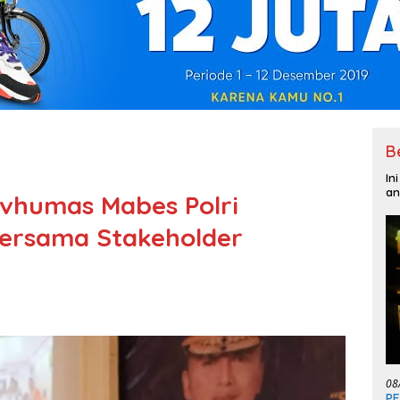
B
In
an
 Divhumas Mabes Polri
ersama Stakeholder
08
P