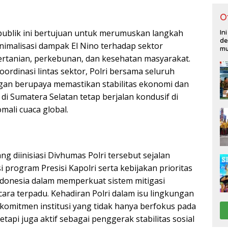
O
publik ini bertujuan untuk merumuskan langkah
In
de
imalisasi dampak El Nino terhadap sektor
mu
ertanian, perkebunan, dan kesehatan masyarakat.
ordinasi lintas sektor, Polri bersama seluruh
an berupaya memastikan stabilitas ekonomi dan
 di Sumatera Selatan tetap berjalan kondusif di
ali cuaca global.
ng diinisiasi Divhumas Polri tersebut sejalan
program Presisi Kapolri serta kebijakan prioritas
ndonesia dalam memperkuat sistem mitigasi
ara terpadu. Kehadiran Polri dalam isu lingkungan
omitmen institusi yang tidak hanya berfokus pada
api juga aktif sebagai penggerak stabilitas sosial