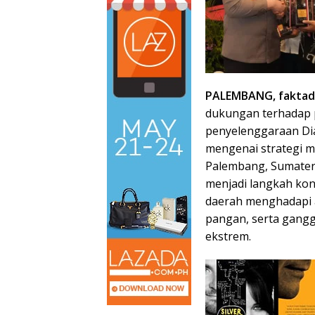
PALEMBANG, faktade
dukungan terhadap 
penyelenggaraan Dia
mengenai strategi mi
Palembang, Sumatera 
menjadi langkah ko
daerah menghadapi a
pangan, serta ganggu
ekstrem.