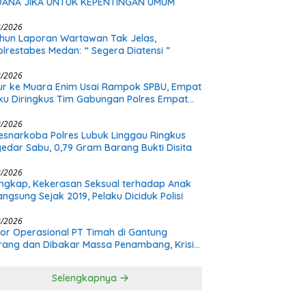
IDANA JIKA UNTUK KEPENTINGAN UMUM
8/2026
hun Laporan Wartawan Tak Jelas,
lrestabes Medan: “ Segera Diatensi ”
8/2026
r ke Muara Enim Usai Rampok SPBU, Empat
ku Diringkus Tim Gabungan Polres Empat
ang
8/2026
esnarkoba Polres Lubuk Linggau Ringkus
edar Sabu, 0,79 Gram Barang Bukti Disita
8/2026
ngkap, Kekerasan Seksual terhadap Anak
angsung Sejak 2019, Pelaku Diciduk Polisi
8/2026
or Operasional PT Timah di Gantung
rang dan Dibakar Massa Penambang, Krisis
ualan Pasir Timah Diduga Jadi Pemicu
Selengkapnya