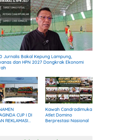
0 Jurnalis Bakal Kepung Lampung,
wanas dan HPN 2027 Dongkrak Ekonomi
rah
NAMEN
Kawah Candradimuka
GINDA CUP I DI
Atlet Domino
AN REKLAMASI
Berprestasi Nasional
AL, AKTIVIS DESAK
KAB MADINA BERI
IFIKASI