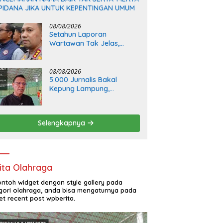
IPIDANA JIKA UNTUK KEPENTINGAN UMUM
08/08/2026
Setahun Laporan
Wartawan Tak Jelas,
Kapolrestabes Medan: “
Segera Diatensi ”
08/08/2026
5.000 Jurnalis Bakal
Kepung Lampung,
Porwanas dan HPN 2027
Dongkrak Ekonomi
Daerah
Selengkapnya
ita Olahraga
contoh widget dengan style gallery pada
gori olahraga, anda bisa mengaturnya pada
et recent post wpberita.