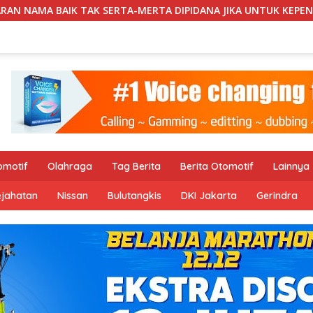
A-MERTA DIPIDANA JIKA UNTUK KEPENTINGAN UMUM
Se
omotif
Olahraga
Tag Berita
Berita Otomotif
Lainnya
ejahatan
Nissan
Bulutangkis
DKI Jakarta
Gerindra