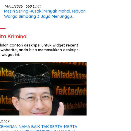
Buka Lapangan Kerja dan Bangun
Infrastruktur Lokal
14/05/2026
560 Lihat
Mesin Sering Rusak, Minyak Mahal, Ribuan
Warga Simpang 3 Jaya Menunggu
Perhatian Pemerintah
ita Kriminal
adalah contoh deskripsi untuk widget recent
 wpberita, anda bisa memasukkan deskripsi
 widget ini.
8/2026
CEMARAN NAMA BAIK TAK SERTA-MERTA