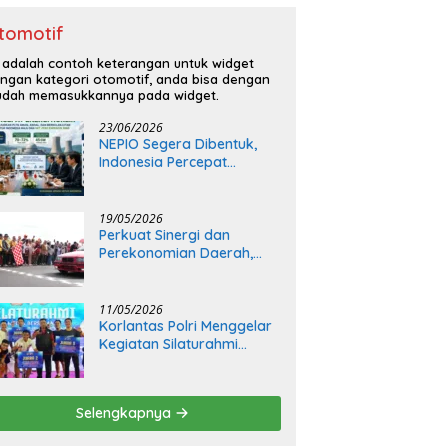
tomotif
i adalah contoh keterangan untuk widget
ngan kategori otomotif, anda bisa dengan
dah memasukkannya pada widget.
23/06/2026
NEPIO Segera Dibentuk,
Indonesia Percepat
Langkah Bangun
Pembangkit Listrik Tenaga
Nuklir
19/05/2026
Perkuat Sinergi dan
Perekonomian Daerah,
Kapolda Sumsel Buka Final
Race Kejurnas Motoprix
2026
11/05/2026
Korlantas Polri Menggelar
Kegiatan Silaturahmi
Bersama Insan Media
Selengkapnya