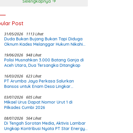
Selengkapnya
ular Post
31/05/2026
1113 Lihat
Duda Bukan Bujang Bukan Tapi Diduga
Oknum Kades Melanggar Hukum Nikahi
Gadis Di Bawah Umur
19/06/2026
948 Lihat
Polisi Musnahkan 3.000 Batang Ganja di
Aceh Utara, Dua Tersangka Ditangkap
16/03/2026
623 Lihat
PT Arumba Jaya Perkasa Salurkan
Bansos untuk Enam Desa Lingkar
Tambang di Halmahera Timur
03/07/2026
605 Lihat
Mikael Urus Dapat Nomor Urut 1 di
Pilkades Cumbi 2026
08/07/2026
564 Lihat
Di Tengah Sorotan Media, Aktivis Lambar
Ungkap Kontribusi Nyata PT Star Energy: