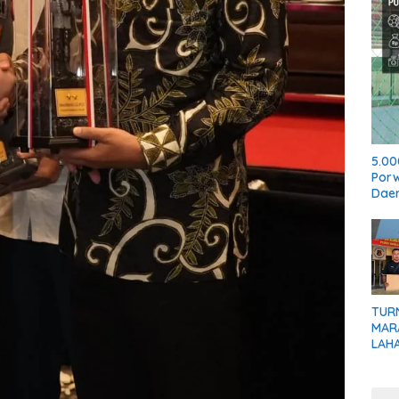
5.00
Por
Dae
TUR
MARA
LAH
ILEG
PEM
KLAR