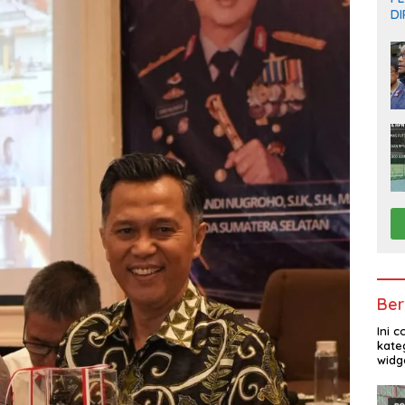
D
Ber
Ini 
kate
widg