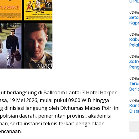
DIP
08/0
Seta
Kapo
08/0
Kabu
Pela
Law
08/0
Satr
Peng
08/0
Teru
Berl
but berlangsung di Ballroom Lantai 3 Hotel Harper
sa, 19 Mei 2026, mulai pukul 09.00 WIB hingga
07/0
Kant
ng diinisiasi langsung oleh Divhumas Mabes Polri ini
Dise
olisian daerah, pemerintah provinsi, akademisi,
Penj
n, serta instansi teknis terkait pengelolaan
encanaan.