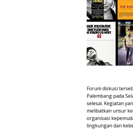
Forum diskusi terse
Palembang pada Sela
selesai. Kegiatan ya
melibatkan unsur kep
organisasi kepemudaa
lingkungan dan keb