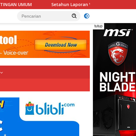
tahun Laporan Wartawan Tak Jelas, Kapolrestabes Medan: “ Seg
tutup