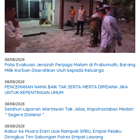
08/08/2026
Polisi Evakuasi Jenazah Penjaga Malam di Prabumulih, Barang
Milik Korban Diserahkan Utuh kepada Keluarga
08/08/2026
PENCEMARAN NAMA BAIK TAK SERTA-MERTA DIPIDANA JIKA
UNTUK KEPENTINGAN UMUM
08/08/2026
Setahun Laporan Wartawan Tak Jelas, Kapolrestabes Medan:
“ Segera Diatensi ”
08/08/2026
Kabur ke Muara Enim Usai Rampok SPBU, Empat Pelaku
Diringkus Tim Gabungan Polres Empat Lawang