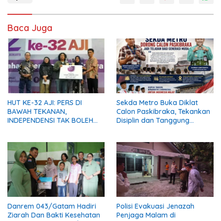
Baca Juga
HUT KE-32 AJI: PERS DI
Sekda Metro Buka Diklat
BAWAH TEKANAN,
Calon Paskibraka, Tekankan
INDEPENDENSI TAK BOLEH
Disiplin dan Tanggung
PADAM
Jawab
Danrem 043/Gatam Hadiri
Polisi Evakuasi Jenazah
Ziarah Dan Bakti Kesehatan
Penjaga Malam di