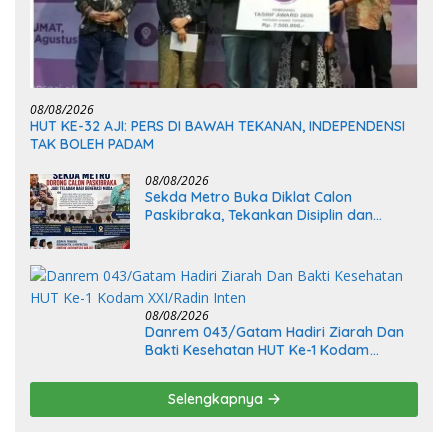
08/08/2026
HUT KE-32 AJI: PERS DI BAWAH TEKANAN, INDEPENDENSI
TAK BOLEH PADAM
08/08/2026
Sekda Metro Buka Diklat Calon
Paskibraka, Tekankan Disiplin dan
Tanggung Jawab
08/08/2026
Danrem 043/Gatam Hadiri Ziarah Dan
Bakti Kesehatan HUT Ke-1 Kodam
XXI/Radin Inten
Selengkapnya