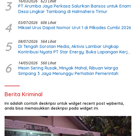
3
16/03/2026
623 Lihat
PT Arumba Jaya Perkasa Salurkan Bansos untuk Enam
Desa Lingkar Tambang di Halmahera Timur
4
03/07/2026
606 Lihat
Mikael Urus Dapat Nomor Urut 1 di Pilkades Cumbi 2026
5
08/07/2026
564 Lihat
Di Tengah Sorotan Media, Aktivis Lambar Ungkap
Kontribusi Nyata PT Star Energy: Buka Lapangan Kerja
dan Bangun Infrastruktur Lokal
6
14/05/2026
560 Lihat
Mesin Sering Rusak, Minyak Mahal, Ribuan Warga
Simpang 3 Jaya Menunggu Perhatian Pemerintah
Berita Kriminal
Ini adalah contoh deskripsi untuk widget recent post wpberita,
anda bisa memasukkan deskripsi pada widget ini.