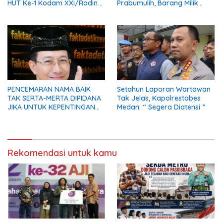
HUT Ke-1 Kodam XXI/Radin
Prabumulih, Barang Milik
Inten
Korban Diserahkan Utuh
kepada Keluarga
PENCEMARAN NAMA BAIK
Setahun Laporan Wartawan
TAK SERTA-MERTA DIPIDANA
Tak Jelas, Kapolrestabes
JIKA UNTUK KEPENTINGAN
Medan: “ Segera Diatensi ”
UMUM
Rekomendasi untuk kamu