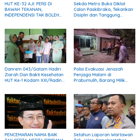
HUT KE-32 AJI: PERS DI
Sekda Metro Buka Diklat
BAWAH TEKANAN,
Calon Paskibraka, Tekankan
INDEPENDENSI TAK BOLEH
Disiplin dan Tanggung
PADAM
Jawab
Danrem 043/Gatam Hadiri
Polisi Evakuasi Jenazah
Ziarah Dan Bakti Kesehatan
Penjaga Malam di
HUT Ke-1 Kodam XXI/Radin
Prabumulih, Barang Milik
Inten
Korban Diserahkan Utuh
kepada Keluarga
PENCEMARAN NAMA BAIK
Setahun Laporan Wartawan