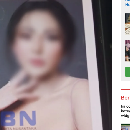
Ha
Ho
Ber
Ini 
kate
widg