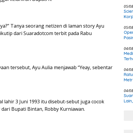
Kewe
05/0
Scie
Korp
rnya?” Tanya seorang netizen di laman story Ayu
05/0
Oper
ikutip dari Suaradotcom terbit pada Rabu
Pasi
Masi
04/0
Medi
Terh
an tersebut, Ayu Aulia menjawab “Yeay, sebentar
04/0
Ratu
Metr
04/0
Suam
Lain
l lahir 3 Juni 1993 itu disebut-sebut juga cocok
 dari Bupati Bintan, Robby Kurniawan.