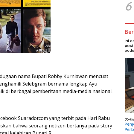
6
Ber
Ini 
post
pada
t dugaan nama Bupati Robby Kurniawan mencuat
menghamili Selebgram bernama lengkap Ayu
naik di berbagai pemberitaan media-media nasional.
facebook Suaradotcom yang terbit pada Hari Rabu
05/0
Penj
uliskan bahwa seorang netizen bertanya pada story
Per
ggal kelahiran Bupati R.