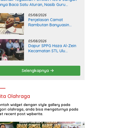
nya Baca Satu Aturan, Nasib Guru
norer Tak Boleh Dikorbankan!!
05/08/2026
Penjelasan Camat
Rambutan Banyuasin
Terkait Perbedaan Tanda
Tangan dan Batas
Kewenangan Plt
05/08/2026
Dapur SPPG Haza Al-Zein
Kecamatan STL Ulu
Terawas,Memberi
Klarifikasi Terkait Dugaan
Di Temukannya Cacing
Selengkapnya
Pada Dau Selada Di Salah
Satu Ompreng
ita Olahraga
contoh widget dengan style gallery pada
gori olahraga, anda bisa mengaturnya pada
et recent post wpberita.