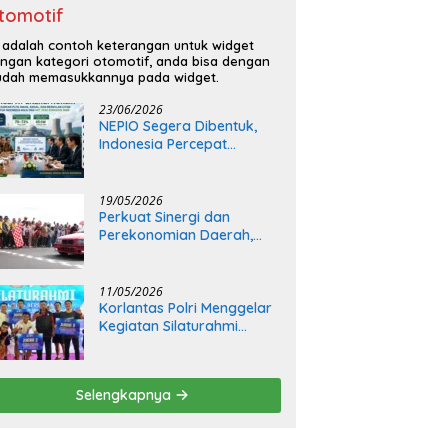
tomotif
i adalah contoh keterangan untuk widget
ngan kategori otomotif, anda bisa dengan
dah memasukkannya pada widget.
23/06/2026
NEPIO Segera Dibentuk,
Indonesia Percepat
Langkah Bangun
Pembangkit Listrik Tenaga
Nuklir
19/05/2026
Perkuat Sinergi dan
Perekonomian Daerah,
Kapolda Sumsel Buka Final
Race Kejurnas Motoprix
2026
11/05/2026
Korlantas Polri Menggelar
Kegiatan Silaturahmi
Bersama Insan Media
Selengkapnya