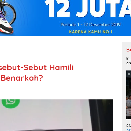
B
In
an
sebut-Sebut Hamili
 Benarkah?
06
Ab