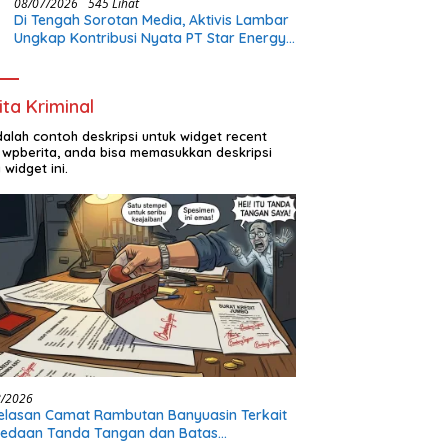
08/07/2026
545 Lihat
Di Tengah Sorotan Media, Aktivis Lambar
Ungkap Kontribusi Nyata PT Star Energy:
Buka Lapangan Kerja dan Bangun
Infrastruktur Lokal
ita Kriminal
adalah contoh deskripsi untuk widget recent
 wpberita, anda bisa memasukkan deskripsi
 widget ini.
8/2026
elasan Camat Rambutan Banyuasin Terkait
bedaan Tanda Tangan dan Batas