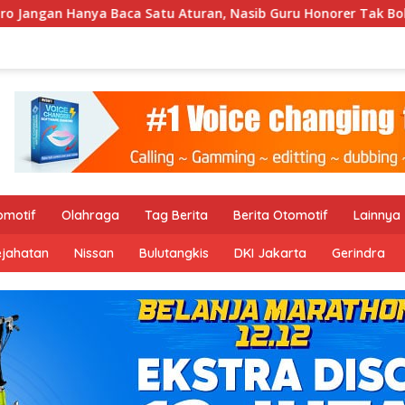
an, Nasib Guru Honorer Tak Boleh Dikorbankan!!
Penj
omotif
Olahraga
Tag Berita
Berita Otomotif
Lainnya
ejahatan
Nissan
Bulutangkis
DKI Jakarta
Gerindra