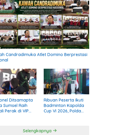
h Candradimuka Atlet Domino Berprestasi
onal
onel Ditsamapta
Ribuan Peserta Ikuti
a Sumsel Raih
Badminton Kapolda
li Perak di VIP
Cup VI 2026, Polda
ng Road to PON
Sumsel Perkuat
 Diri 2026
Kolaborasi Melalui
Olahraga
Selengkapnya