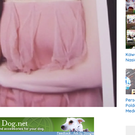
Kawa
Nasi
Pers
Pold
Meda
Boxi
Bela