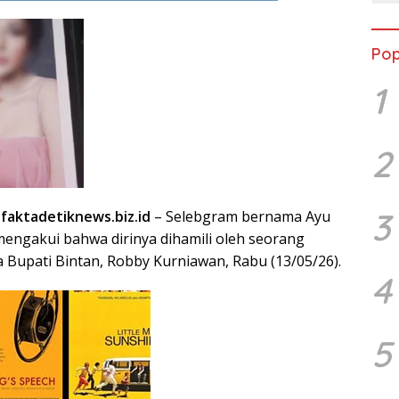
Pop
1
2
3
 faktadetiknews.biz.id
– Selebgram bernama Ayu
mengakui bahwa dirinya dihamili oleh seorang
a Bupati Bintan, Robby Kurniawan, Rabu (13/05/26).
4
5