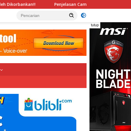
elasan Camat Rambutan Banyuasin Terkait Perbedaan Tanda 
tutup