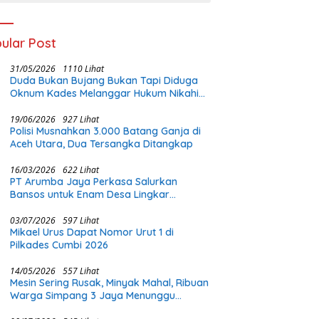
ular Post
31/05/2026
1110 Lihat
Duda Bukan Bujang Bukan Tapi Diduga
Oknum Kades Melanggar Hukum Nikahi
Gadis Di Bawah Umur
19/06/2026
927 Lihat
Polisi Musnahkan 3.000 Batang Ganja di
Aceh Utara, Dua Tersangka Ditangkap
16/03/2026
622 Lihat
PT Arumba Jaya Perkasa Salurkan
Bansos untuk Enam Desa Lingkar
Tambang di Halmahera Timur
03/07/2026
597 Lihat
Mikael Urus Dapat Nomor Urut 1 di
Pilkades Cumbi 2026
14/05/2026
557 Lihat
Mesin Sering Rusak, Minyak Mahal, Ribuan
Warga Simpang 3 Jaya Menunggu
Perhatian Pemerintah