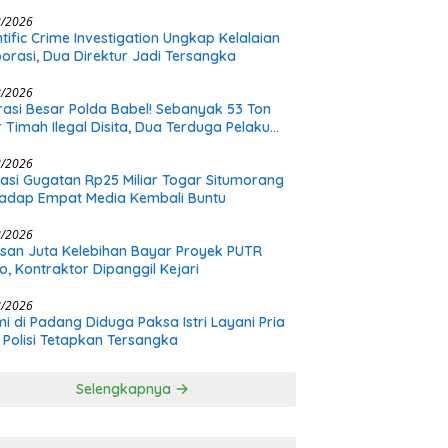
nangan Plt
8/2026
ntific Crime Investigation Ungkap Kelalaian
orasi, Dua Direktur Jadi Tersangka
8/2026
asi Besar Polda Babel! Sebanyak 53 Ton
r Timah Ilegal Disita, Dua Terduga Pelaku
h Buron
8/2026
asi Gugatan Rp25 Miliar Togar Situmorang
adap Empat Media Kembali Buntu
8/2026
san Juta Kelebihan Bayar Proyek PUTR
o, Kontraktor Dipanggil Kejari
8/2026
i di Padang Diduga Paksa Istri Layani Pria
, Polisi Tetapkan Tersangka
Selengkapnya