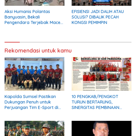
Aksi Humanis Polantas
EFISIENSI JADI DALIH ATAU
Banyuasin, Bekali
SOLUSI? DIBALIK PECAH
Pengendara Terjebak Macet
KONGSI PEMIMPIN
dengan Makanan dan Air
Mineral
Rekomendasi untuk kamu
Kapolda Sumsel Pastikan
10 PENGKAB/PENGKOT
Dukungan Penuh untuk
TURUN BERTARUNG,
Perjuangan Tim E-Sport di
SINERGITAS PEMBINAAN
Kapolri Cup 2026
ATLET MAKIN KUAT