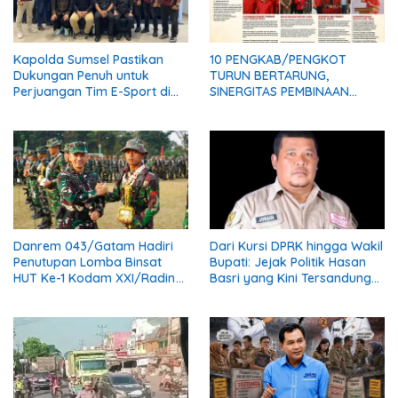
Kapolda Sumsel Pastikan
10 PENGKAB/PENGKOT
Dukungan Penuh untuk
TURUN BERTARUNG,
Perjuangan Tim E-Sport di
SINERGITAS PEMBINAAN
Kapolri Cup 2026
ATLET MAKIN KUAT
Danrem 043/Gatam Hadiri
Dari Kursi DPRK hingga Wakil
Penutupan Lomba Binsat
Bupati: Jejak Politik Hasan
HUT Ke-1 Kodam XXI/Radin
Basri yang Kini Tersandung
Inten Tahun 2026
Proses Hukum