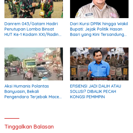
Danrem 043/Gatam Hadiri
Dari Kursi DPRK hingga Wakil
Penutupan Lomba Binsat
Bupati: Jejak Politik Hasan
HUT Ke-1 Kodam XXI/Radin
Basri yang Kini Tersandung
Inten Tahun 2026
Proses Hukum
Aksi Humanis Polantas
EFISIENSI JADI DALIH ATAU
Banyuasin, Bekali
SOLUSI? DIBALIK PECAH
Pengendara Terjebak Macet
KONGSI PEMIMPIN
dengan Makanan dan Air
Mineral
Tinggalkan Balasan