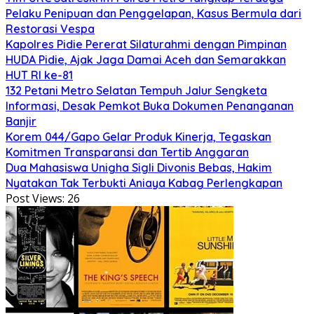
Pelaku Penipuan dan Penggelapan, Kasus Bermula dari
Restorasi Vespa
Kapolres Pidie Pererat Silaturahmi dengan Pimpinan
HUDA Pidie, Ajak Jaga Damai Aceh dan Semarakkan
HUT RI ke-81
132 Petani Metro Selatan Tempuh Jalur Sengketa
Informasi, Desak Pemkot Buka Dokumen Penanganan
Banjir
Korem 044/Gapo Gelar Produk Kinerja, Tegaskan
Komitmen Transparansi dan Tertib Anggaran
Dua Mahasiswa Unigha Sigli Divonis Bebas, Hakim
Nyatakan Tak Terbukti Aniaya Kabag Perlengkapan
Post Views:
26