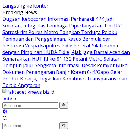
Langsung ke konten
Breaking News
Dugaan Kebocoran Informasi Perkara di KPK Jadi
Sorotan, Integritas Lembaga Dipertanyakan
Tim URC
Satreskrim Polres Metro Tangkap Terduga Pelaku
Penipuan dan Penggelapan, Kasus Bermula dari
Restorasi Vespa
Kapolres Pidie Pererat Silaturahmi
dengan Pimpinan HUDA Pidie, Ajak Jaga Damai Aceh dan
Semarakkan HUT RI ke-81
132 Petani Metro Selatan
Tempuh Jalur Sengketa Informasi, Desak Pemkot Buka
Dokumen Penanganan Banjir
Korem 044/Gapo Gelar
Produk Kinerja, Tegaskan Komitmen Transparansi dan
Tertib Anggaran
Indeks