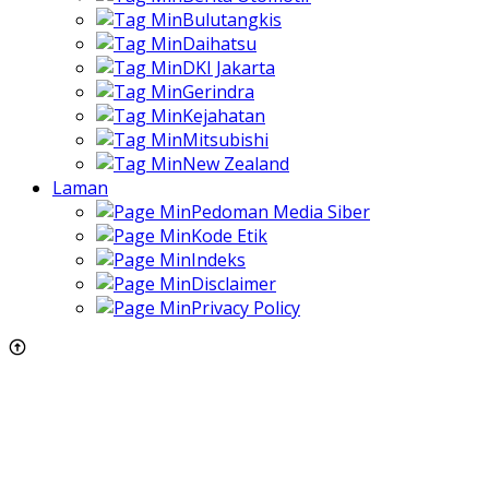
Bulutangkis
Daihatsu
DKI Jakarta
Gerindra
Kejahatan
Mitsubishi
New Zealand
Laman
Pedoman Media Siber
Kode Etik
Indeks
Disclaimer
Privacy Policy