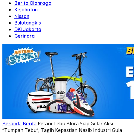
Berita Olahraga
Kejahatan
Nissan
Bulutangkis
DKI Jakarta
Gerindra
Beranda
Berita
Petani Tebu Blora Siap Gelar Aksi
“Tumpah Tebu”, Tagih Kepastian Nasib Industri Gula