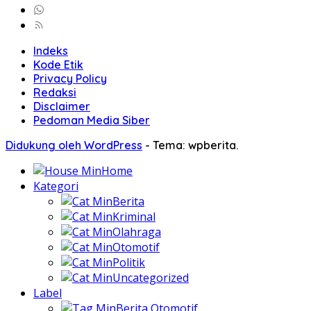
Indeks
Kode Etik
Privacy Policy
Redaksi
Disclaimer
Pedoman Media Siber
Didukung oleh WordPress
-
Tema: wpberita.
Home
Kategori
Berita
Kriminal
Olahraga
Otomotif
Politik
Uncategorized
Label
Berita Otomotif