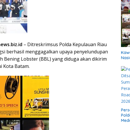
ews.biz.id
– Ditreskrimsus Polda Kepulauan Riau
dagsi berhasil menggagalkan upaya penyelundupan
Kawa
Nasi
ih Bening Lobster (BBL) yang diduga akan dikirim
ui Kota Batam.
Pers
Pold
Meda
Boxi