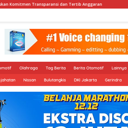
 dan Tertib Anggaran
omotif
Olahraga
Tag Berita
Berita Otomotif
Lainnya
ejahatan
Nissan
Bulutangkis
DKI Jakarta
Gerindra