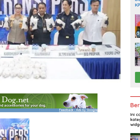
KP
Di
Ber
Ini 
kate
widg