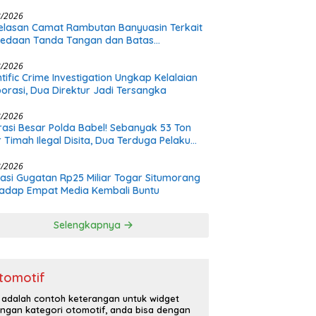
hakimi, Tak Terverifikasi, dan Tak
imbang
8/2026
elasan Camat Rambutan Banyuasin Terkait
bedaan Tanda Tangan dan Batas
nangan Plt
8/2026
ntific Crime Investigation Ungkap Kelalaian
orasi, Dua Direktur Jadi Tersangka
8/2026
asi Besar Polda Babel! Sebanyak 53 Ton
r Timah Ilegal Disita, Dua Terduga Pelaku
h Buron
8/2026
asi Gugatan Rp25 Miliar Togar Situmorang
adap Empat Media Kembali Buntu
Selengkapnya
tomotif
i adalah contoh keterangan untuk widget
ngan kategori otomotif, anda bisa dengan