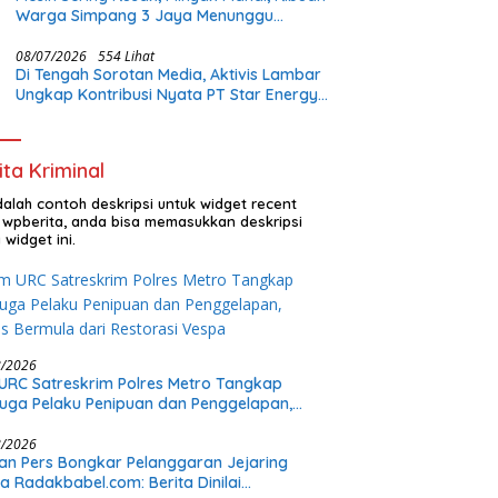
Warga Simpang 3 Jaya Menunggu
Perhatian Pemerintah
08/07/2026
554 Lihat
Di Tengah Sorotan Media, Aktivis Lambar
Ungkap Kontribusi Nyata PT Star Energy:
Buka Lapangan Kerja dan Bangun
Infrastruktur Lokal
ita Kriminal
adalah contoh deskripsi untuk widget recent
 wpberita, anda bisa memasukkan deskripsi
 widget ini.
8/2026
URC Satreskrim Polres Metro Tangkap
uga Pelaku Penipuan dan Penggelapan,
s Bermula dari Restorasi Vespa
8/2026
n Pers Bongkar Pelanggaran Jejaring
a Radakbabel.com: Berita Dinilai