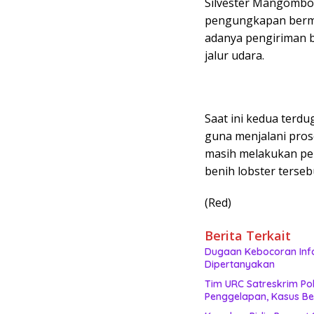
Silvester Mangombo
pengungkapan bermul
adanya pengiriman b
jalur udara.
Saat ini kedua terd
guna menjalani prose
masih melakukan pen
benih lobster terseb
(Red)
Berita Terkait
Dugaan Kebocoran Info
Dipertanyakan
Tim URC Satreskrim Po
Penggelapan, Kasus Be