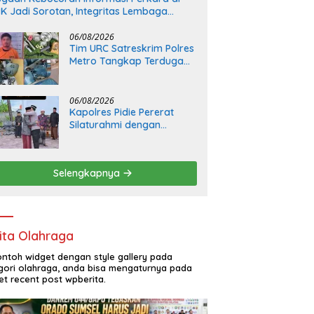
K Jadi Sorotan, Integritas Lembaga
pertanyakan
06/08/2026
Tim URC Satreskrim Polres
Metro Tangkap Terduga
Pelaku Penipuan dan
Penggelapan, Kasus
Bermula dari Restorasi
06/08/2026
Vespa
Kapolres Pidie Pererat
Silaturahmi dengan
Pimpinan HUDA Pidie, Ajak
Jaga Damai Aceh dan
Semarakkan HUT RI ke-81
Selengkapnya
ita Olahraga
contoh widget dengan style gallery pada
gori olahraga, anda bisa mengaturnya pada
et recent post wpberita.