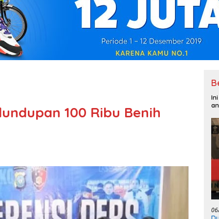
B
In
an
elundupan 100 Ribu Benih
06
Du