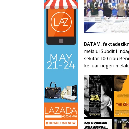
BATAM, faktadetikn
melalui Subdit I In
sekitar 100 ribu Ben
ke luar negeri melal