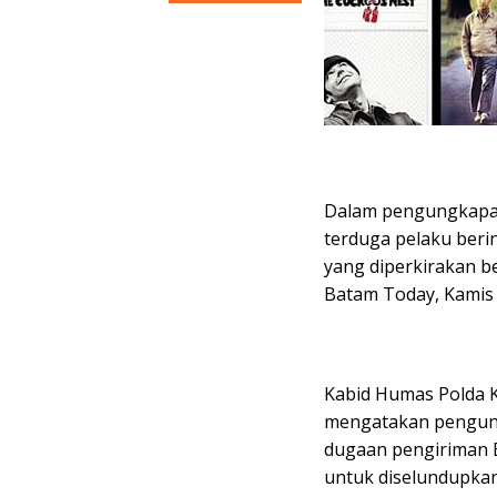
Dalam pengungkapan
terduga pelaku berin
yang diperkirakan ber
Batam Today, Kamis 
Kabid Humas Polda Ke
mengatakan pengung
dugaan pengiriman B
untuk diselundupkan 