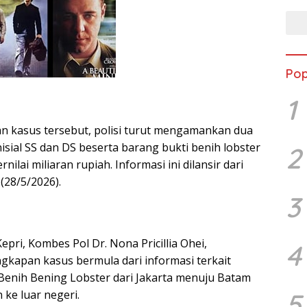
Bela
Pop
1
 kasus tersebut, polisi turut mengamankan dua
isial SS dan DS beserta barang bukti benih lobster
2
nilai miliaran rupiah. Informasi ini dilansir dari
(28/5/2026).
3
pri, Kombes Pol Dr. Nona Pricillia Ohei,
4
kapan kasus bermula dari informasi terkait
enih Bening Lobster dari Jakarta menuju Batam
5
ke luar negeri.