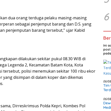
6
an dua orang terduga pelaku masing-masing
 berperan sebagai penjemput barang dan D.S. yang
n penjemputan barang tersebut,” ujar Kabid
Ber
Ini 
post
pada
angkapan dilakukan sekitar pukul 08.30 WIB di
ga Legenda 2, Kecamatan Batam Kota, Kota
i tersebut, polisi menemukan sekitar 100 ribu ekor
r yang disimpan di dalam koper dan dikemas
06/0
s.
Tim 
Terd
Kasu
06/0
Dewa
sama, Dirreskrimsus Polda Kepri, Kombes Pol
Medi