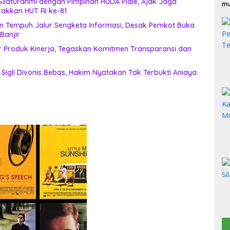
 Silaturahmi dengan Pimpinan HUDA Pidie, Ajak Jaga
mu
akkan HUT RI ke-81
tan Tempuh Jalur Sengketa Informasi, Desak Pemkot Buka
anjir
 Produk Kinerja, Tegaskan Komitmen Transparansi dan
Sigli Divonis Bebas, Hakim Nyatakan Tak Terbukti Aniaya