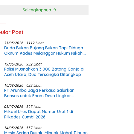
 Diri 2026
Kolaborasi Melalui
Olahraga
Selengkapnya
ular Post
31/05/2026
1112 Lihat
Duda Bukan Bujang Bukan Tapi Diduga
Oknum Kades Melanggar Hukum Nikahi
Gadis Di Bawah Umur
19/06/2026
932 Lihat
Polisi Musnahkan 3.000 Batang Ganja di
Aceh Utara, Dua Tersangka Ditangkap
16/03/2026
622 Lihat
PT Arumba Jaya Perkasa Salurkan
Bansos untuk Enam Desa Lingkar
Tambang di Halmahera Timur
03/07/2026
597 Lihat
Mikael Urus Dapat Nomor Urut 1 di
Pilkades Cumbi 2026
14/05/2026
557 Lihat
Mesin Sering Rusak, Minyak Mahal, Ribuan