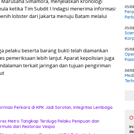
 Marusaha Simamora, menjelaskan kronologi
Meng
Ber
05/0
a ketika Tim Subdit I Indagsi menerima informasi
Penj
enih lobster dari Jakarta menuju Batam melalui
Per
Kewe
05/0
Scie
Korp
05/0
uga pelaku beserta barang bukti telah diamankan
Oper
s pemeriksaan lebih lanjut. Aparat kepolisian juga
Pasi
Masi
dalaman terkait jaringan dan tujuan pengiriman
04/0
ut
Medi
Terh
rmasi Perkara di KPK Jadi Sorotan, Integritas Lembaga
O
lres Metro Tangkap Terduga Pelaku Penipuan dan
rmula dari Restorasi Vespa
In
de