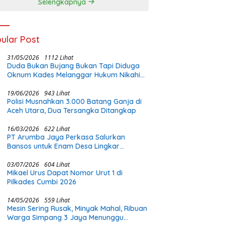
Selengkapnya
ular Post
31/05/2026
1112 Lihat
Duda Bukan Bujang Bukan Tapi Diduga
Oknum Kades Melanggar Hukum Nikahi
Gadis Di Bawah Umur
19/06/2026
943 Lihat
Polisi Musnahkan 3.000 Batang Ganja di
Aceh Utara, Dua Tersangka Ditangkap
16/03/2026
622 Lihat
PT Arumba Jaya Perkasa Salurkan
Bansos untuk Enam Desa Lingkar
Tambang di Halmahera Timur
03/07/2026
604 Lihat
Mikael Urus Dapat Nomor Urut 1 di
Pilkades Cumbi 2026
14/05/2026
559 Lihat
Mesin Sering Rusak, Minyak Mahal, Ribuan
Warga Simpang 3 Jaya Menunggu