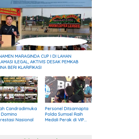
NAMEN MARAGINDA CUP I DI LAHAN
AMASI ILEGAL, AKTIVIS DESAK PEMKAB
NA BERI KLARIFIKASI
ah Candradimuka
Personel Ditsamapta
t Domino
Polda Sumsel Raih
restasi Nasional
Medali Perak di VIP
Boxing Road to PON
Bela Diri 2026