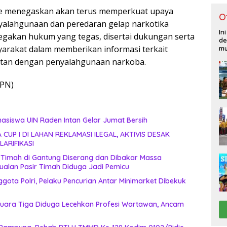
e menegaskan akan terus memperkuat upaya
O
alahgunaan dan peredaran gelap narkotika
In
egakan hukum yang tegas, disertai dukungan serta
de
syarakat dalam memberikan informasi terkait
mu
aitan dengan penyalahgunaan narkoba.
BPN)
siswa UIN Raden Intan Gelar Jumat Bersih
UP I DI LAHAN REKLAMASI ILEGAL, AKTIVIS DESAK
LARIFIKASI
 Timah di Gantung Diserang dan Dibakar Massa
ualan Pasir Timah Diduga Jadi Pemicu
ota Polri, Pelaku Pencurian Antar Minimarket Dibekuk
uara Tiga Diduga Lecehkan Profesi Wartawan, Ancam