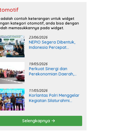
tomotif
i adalah contoh keterangan untuk widget
ngan kategori otomotif, anda bisa dengan
dah memasukkannya pada widget.
23/06/2026
NEPIO Segera Dibentuk,
Indonesia Percepat
Langkah Bangun
Pembangkit Listrik Tenaga
Nuklir
19/05/2026
Perkuat Sinergi dan
Perekonomian Daerah,
Kapolda Sumsel Buka Final
Race Kejurnas Motoprix
2026
11/05/2026
Korlantas Polri Menggelar
Kegiatan Silaturahmi
Bersama Insan Media
Selengkapnya