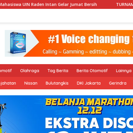
Gelar Jumat Bersih
TURNAMEN MARAGINDA CUP I DI LAHA
omotif
Olahraga
Tag Berita
Berita Otomotif
Lainnya
ejahatan
Nissan
Bulutangkis
DKI Jakarta
Gerindra