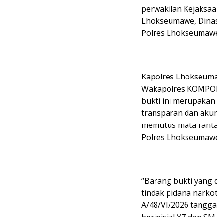
perwakilan Kejaksa
Lhokseumawe, Dinas
Polres Lhokseumawe
Kapolres Lhokseumawe
Wakapolres KOMPOL
bukti ini merupakan
transparan dan akun
memutus mata rantai
Polres Lhokseumawe
“Barang bukti yang
tindak pidana narko
A/48/VI/2026 tangga
berinisial YZ dan S