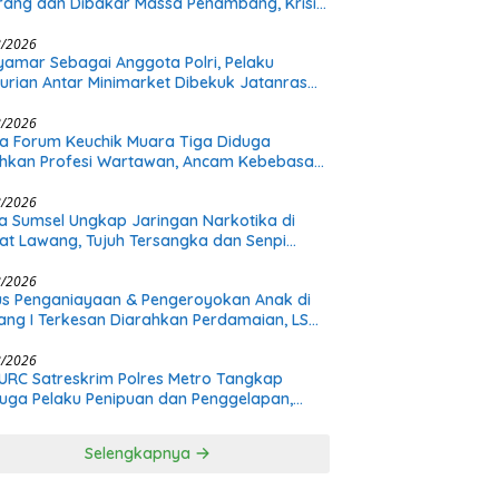
rang dan Dibakar Massa Penambang, Krisis
ualan Pasir Timah Diduga Jadi Pemicu
8/2026
amar Sebagai Anggota Polri, Pelaku
urian Antar Minimarket Dibekuk Jatanras
a Sumsel
8/2026
a Forum Keuchik Muara Tiga Diduga
hkan Profesi Wartawan, Ancam Kebebasan
8/2026
a Sumsel Ungkap Jaringan Narkotika di
t Lawang, Tujuh Tersangka dan Senpi
itan Diamankan
8/2026
s Penganiayaan & Pengeroyokan Anak di
tang I Terkesan Diarahkan Perdamaian, LSM
: Proses Pidana Wajib Tetap Dijalankan!
8/2026
URC Satreskrim Polres Metro Tangkap
uga Pelaku Penipuan dan Penggelapan,
s Bermula dari Restorasi Vespa
Selengkapnya