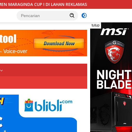
N REKLAMASI ILEGAL, AKTIVIS DESAK PEMKAB MADINA BERI KLAR
tutup