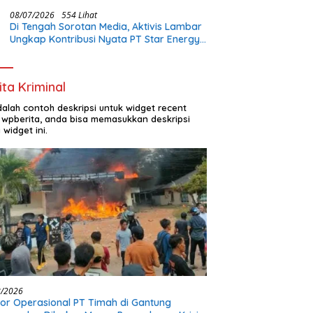
Perhatian Pemerintah
08/07/2026
554 Lihat
Di Tengah Sorotan Media, Aktivis Lambar
Ungkap Kontribusi Nyata PT Star Energy:
Buka Lapangan Kerja dan Bangun
Infrastruktur Lokal
ita Kriminal
adalah contoh deskripsi untuk widget recent
 wpberita, anda bisa memasukkan deskripsi
 widget ini.
8/2026
or Operasional PT Timah di Gantung