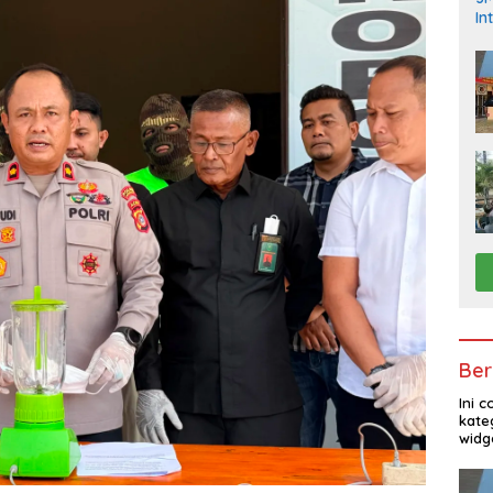
In
Ber
Ini 
kate
widg