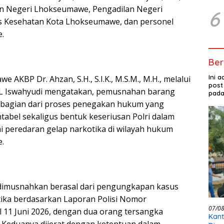
an Negeri Lhokseumawe, Pengadilan Negeri
6
 Kesehatan Kota Lhokseumawe, dan personel
.
Ber
Ini 
 AKBP Dr. Ahzan, S.H., S.I.K., M.S.M., M.H., melalui
post
 Iswahyudi mengatakan, pemusnahan barang
pada
 bagian dari proses penegakan hukum yang
tabel sekaligus bentuk keseriusan Polri dalam
 peredaran gelap narkotika di wilayah hukum
.
 dimusnahkan berasal dari pengungkapan kasus
tika berdasarkan Laporan Polisi Nomor
07/0
l 11 Juni 2026, dengan dua orang tersangka
Kant
M. Keduanya dijerat dengan ketentuan dalam