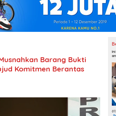
B
In
an
Musnahkan Barang Bukti
ujud Komitmen Berantas
07
JM