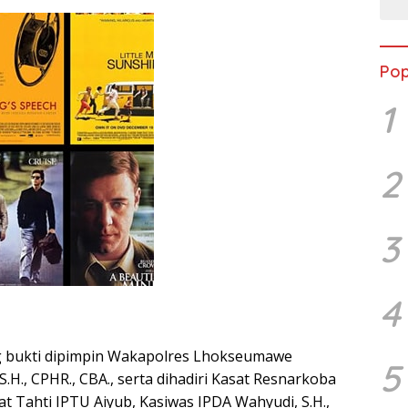
Pop
1
2
3
4
 bukti dipimpin Wakapolres Lhokseumawe
5
H., CPHR., CBA., serta dihadiri Kasat Resnarkoba
sat Tahti IPTU Aiyub, Kasiwas IPDA Wahyudi, S.H.,