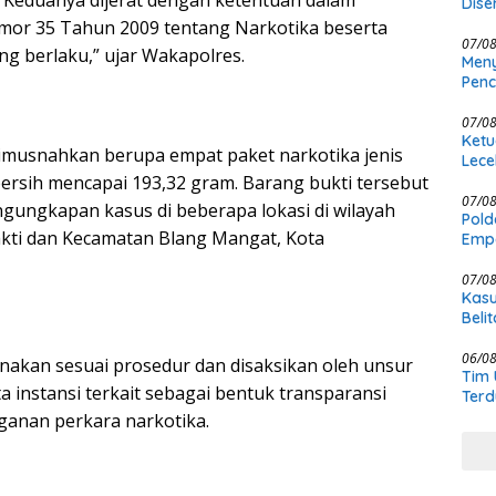
Dise
Penj
r 35 Tahun 2009 tentang Narkotika beserta
07/0
ng berlaku,” ujar Wakapolres.
Meny
Penc
Pold
07/0
Ketu
imusnahkan berupa empat paket narkotika jenis
Lece
ersih mencapai 193,32 gram. Barang bukti tersebut
Pers
07/0
gungkapan kasus di beberapa lokasi di wilayah
Pold
kti dan Kecamatan Blang Mangat, Kota
Empa
Rak
07/0
Kasu
Beli
KCBI
06/0
akan sesuai prosedur dan disaksikan oleh unsur
Tim 
 instansi terkait sebagai bentuk transparansi
Terd
Kasu
ganan perkara narkotika.