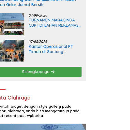
tan Gelar Jumat Bersih
07/08/2026
TURNAMEN MARAGINDA
CUP I DI LAHAN REKLAMASI
ILEGAL, AKTIVIS DESAK
PEMKAB MADINA BERI
KLARIFIKASI
07/08/2026
Kantor Operasional PT
Timah di Gantung
Diserang dan Dibakar
Massa Penambang, Krisis
Penjualan Pasir Timah
Selengkapnya
Diduga Jadi Pemicu
ita Olahraga
contoh widget dengan style gallery pada
gori olahraga, anda bisa mengaturnya pada
et recent post wpberita.