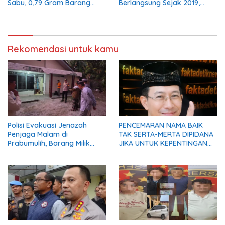
Sabu, 0,79 Gram Barang
Berlangsung Sejak 2019,
Bukti Disita
Pelaku Diciduk Polisi
Rekomendasi untuk kamu
Polisi Evakuasi Jenazah
PENCEMARAN NAMA BAIK
Penjaga Malam di
TAK SERTA-MERTA DIPIDANA
Prabumulih, Barang Milik
JIKA UNTUK KEPENTINGAN
Korban Diserahkan Utuh
UMUM
kepada Keluarga