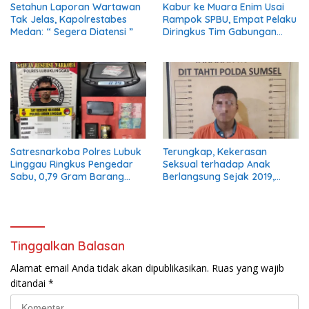
Setahun Laporan Wartawan
Kabur ke Muara Enim Usai
Tak Jelas, Kapolrestabes
Rampok SPBU, Empat Pelaku
Medan: “ Segera Diatensi ”
Diringkus Tim Gabungan
Polres Empat Lawang
Satresnarkoba Polres Lubuk
Terungkap, Kekerasan
Linggau Ringkus Pengedar
Seksual terhadap Anak
Sabu, 0,79 Gram Barang
Berlangsung Sejak 2019,
Bukti Disita
Pelaku Diciduk Polisi
Tinggalkan Balasan
Alamat email Anda tidak akan dipublikasikan.
Ruas yang wajib
ditandai
*