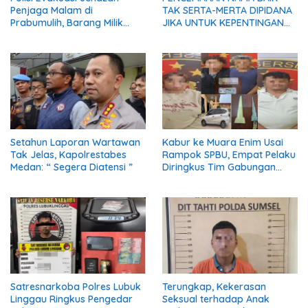
Penjaga Malam di
TAK SERTA-MERTA DIPIDANA
Prabumulih, Barang Milik
JIKA UNTUK KEPENTINGAN
Korban Diserahkan Utuh
UMUM
kepada Keluarga
Setahun Laporan Wartawan
Kabur ke Muara Enim Usai
Tak Jelas, Kapolrestabes
Rampok SPBU, Empat Pelaku
Medan: “ Segera Diatensi ”
Diringkus Tim Gabungan
Polres Empat Lawang
Satresnarkoba Polres Lubuk
Terungkap, Kekerasan
Linggau Ringkus Pengedar
Seksual terhadap Anak