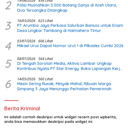
2
19/06/2026
956 Lihat
Polisi Musnahkan 3.000 Batang Ganja di Aceh Utara,
Dua Tersangka Ditangkap
3
16/03/2026
623 Lihat
PT Arumba Jaya Perkasa Salurkan Bansos untuk Enam
Desa Lingkar Tambang di Halmahera Timur
4
03/07/2026
606 Lihat
Mikael Urus Dapat Nomor Urut 1 di Pilkades Cumbi 2026
5
08/07/2026
564 Lihat
Di Tengah Sorotan Media, Aktivis Lambar Ungkap
Kontribusi Nyata PT Star Energy: Buka Lapangan Kerja
dan Bangun Infrastruktur Lokal
6
14/05/2026
560 Lihat
Mesin Sering Rusak, Minyak Mahal, Ribuan Warga
Simpang 3 Jaya Menunggu Perhatian Pemerintah
Berita Kriminal
Ini adalah contoh deskripsi untuk widget recent post wpberita,
anda bisa memasukkan deskripsi pada widget ini.