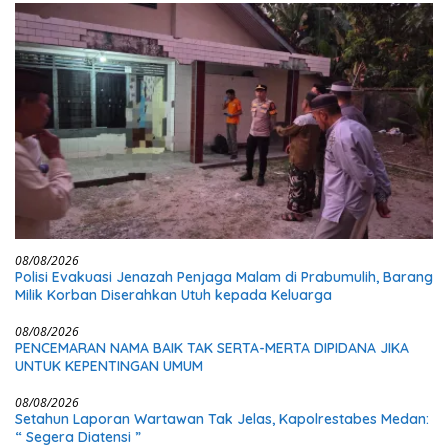
08/08/2026
Polisi Evakuasi Jenazah Penjaga Malam di Prabumulih, Barang
Milik Korban Diserahkan Utuh kepada Keluarga
08/08/2026
PENCEMARAN NAMA BAIK TAK SERTA-MERTA DIPIDANA JIKA
UNTUK KEPENTINGAN UMUM
08/08/2026
Setahun Laporan Wartawan Tak Jelas, Kapolrestabes Medan:
“ Segera Diatensi ”