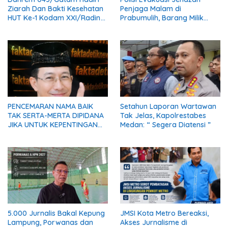
Ziarah Dan Bakti Kesehatan
Penjaga Malam di
HUT Ke-1 Kodam XXI/Radin
Prabumulih, Barang Milik
Inten
Korban Diserahkan Utuh
kepada Keluarga
PENCEMARAN NAMA BAIK
Setahun Laporan Wartawan
TAK SERTA-MERTA DIPIDANA
Tak Jelas, Kapolrestabes
JIKA UNTUK KEPENTINGAN
Medan: “ Segera Diatensi ”
UMUM
5.000 Jurnalis Bakal Kepung
JMSI Kota Metro Bereaksi,
Lampung, Porwanas dan
Akses Jurnalisme di