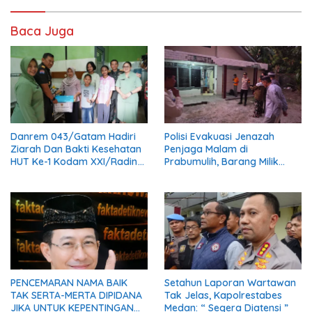
Baca Juga
Danrem 043/Gatam Hadiri
Polisi Evakuasi Jenazah
Ziarah Dan Bakti Kesehatan
Penjaga Malam di
HUT Ke-1 Kodam XXI/Radin
Prabumulih, Barang Milik
Inten
Korban Diserahkan Utuh
kepada Keluarga
PENCEMARAN NAMA BAIK
Setahun Laporan Wartawan
TAK SERTA-MERTA DIPIDANA
Tak Jelas, Kapolrestabes
JIKA UNTUK KEPENTINGAN
Medan: “ Segera Diatensi ”