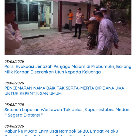
08/08/2026
Polisi Evakuasi Jenazah Penjaga Malam di Prabumulih, Barang
Milik Korban Diserahkan Utuh kepada Keluarga
08/08/2026
PENCEMARAN NAMA BAIK TAK SERTA-MERTA DIPIDANA JIKA
UNTUK KEPENTINGAN UMUM
08/08/2026
Setahun Laporan Wartawan Tak Jelas, Kapolrestabes Medan:
“ Segera Diatensi ”
08/08/2026
Kabur ke Muara Enim Usai Rampok SPBU, Empat Pelaku