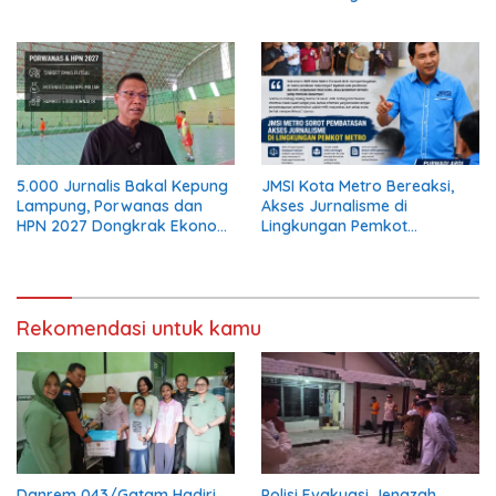
UMUM
5.000 Jurnalis Bakal Kepung
JMSI Kota Metro Bereaksi,
Lampung, Porwanas dan
Akses Jurnalisme di
HPN 2027 Dongkrak Ekonomi
Lingkungan Pemkot
Daerah
Dipersoalkan
Rekomendasi untuk kamu
Danrem 043/Gatam Hadiri
Polisi Evakuasi Jenazah