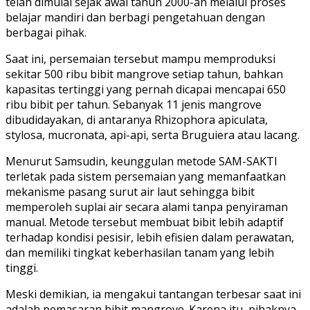
telah dimulai sejak awal tahun 2000-an melalui proses
belajar mandiri dan berbagi pengetahuan dengan
berbagai pihak.
Saat ini, persemaian tersebut mampu memproduksi
sekitar 500 ribu bibit mangrove setiap tahun, bahkan
kapasitas tertinggi yang pernah dicapai mencapai 650
ribu bibit per tahun. Sebanyak 11 jenis mangrove
dibudidayakan, di antaranya Rhizophora apiculata,
stylosa, mucronata, api-api, serta Bruguiera atau lacang.
Menurut Samsudin, keunggulan metode SAM-SAKTI
terletak pada sistem persemaian yang memanfaatkan
mekanisme pasang surut air laut sehingga bibit
memperoleh suplai air secara alami tanpa penyiraman
manual. Metode tersebut membuat bibit lebih adaptif
terhadap kondisi pesisir, lebih efisien dalam perawatan,
dan memiliki tingkat keberhasilan tanam yang lebih
tinggi.
Meski demikian, ia mengakui tantangan terbesar saat ini
adalah pemasaran bibit mangrove. Karena itu, pihaknya