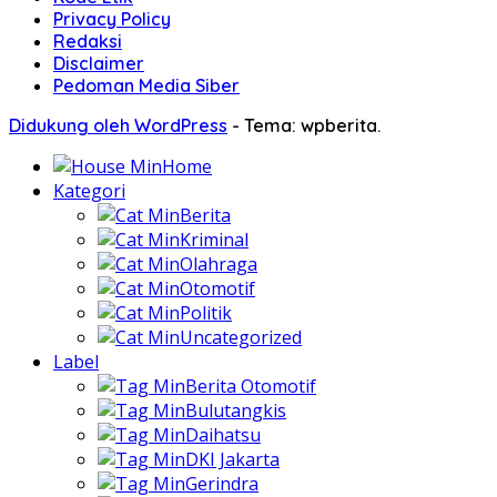
Privacy Policy
Redaksi
Disclaimer
Pedoman Media Siber
Didukung oleh WordPress
-
Tema: wpberita.
Home
Kategori
Berita
Kriminal
Olahraga
Otomotif
Politik
Uncategorized
Label
Berita Otomotif
Bulutangkis
Daihatsu
DKI Jakarta
Gerindra