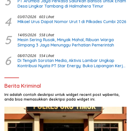
3
PT Arumba Jaya Perkasa Salurkan Bansos untuk Enam
Desa Lingkar Tambang di Halmahera Timur
4
03/07/2026
603 Lihat
Mikael Urus Dapat Nomor Urut 1 di Pilkades Cumbi 2026
5
14/05/2026
558 Lihat
Mesin Sering Rusak, Minyak Mahal, Ribuan Warga
Simpang 3 Jaya Menunggu Perhatian Pemerintah
6
08/07/2026
554 Lihat
Di Tengah Sorotan Media, Aktivis Lambar Ungkap
Kontribusi Nyata PT Star Energy: Buka Lapangan Kerja
dan Bangun Infrastruktur Lokal
Berita Kriminal
Ini adalah contoh deskripsi untuk widget recent post wpberita,
anda bisa memasukkan deskripsi pada widget ini.