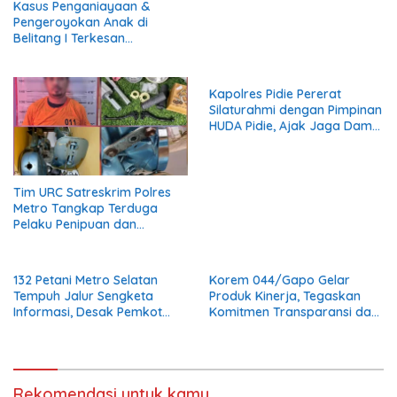
Kasus Penganiayaan &
Pengeroyokan Anak di
Belitang I Terkesan
Diarahkan Perdamaian, LSM
KCBI: Proses Pidana Wajib
Tetap Dijalankan!
Kapolres Pidie Pererat
Silaturahmi dengan Pimpinan
HUDA Pidie, Ajak Jaga Damai
Aceh dan Semarakkan HUT
RI ke-81
Tim URC Satreskrim Polres
Metro Tangkap Terduga
Pelaku Penipuan dan
Penggelapan, Kasus Bermula
dari Restorasi Vespa
132 Petani Metro Selatan
Korem 044/Gapo Gelar
Tempuh Jalur Sengketa
Produk Kinerja, Tegaskan
Informasi, Desak Pemkot
Komitmen Transparansi dan
Buka Dokumen Penanganan
Tertib Anggaran
Banjir
Rekomendasi untuk kamu