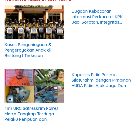
Dugaan Kebocoran
Informasi Perkara di KPK
Jadi Sorotan, Integritas
Lembaga Dipertanyakan
Kasus Penganiayaan &
Pengeroyokan Anak di
Belitang I Terkesan
Diarahkan Perdamaian, LSM
KCBI: Proses Pidana Wajib
Tetap Dijalankan!
Kapolres Pidie Pererat
Silaturahmi dengan Pimpinan
HUDA Pidie, Ajak Jaga Damai
Aceh dan Semarakkan HUT
RI ke-81
Tim URC Satreskrim Polres
Metro Tangkap Terduga
Pelaku Penipuan dan
Penggelapan, Kasus Bermula
dari Restorasi Vespa