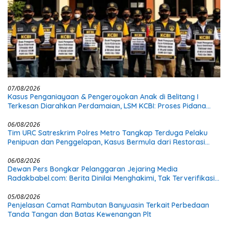
07/08/2026
Kasus Penganiayaan & Pengeroyokan Anak di Belitang I
Terkesan Diarahkan Perdamaian, LSM KCBI: Proses Pidana
Wajib Tetap Dijalankan!
06/08/2026
Tim URC Satreskrim Polres Metro Tangkap Terduga Pelaku
Penipuan dan Penggelapan, Kasus Bermula dari Restorasi
Vespa
06/08/2026
Dewan Pers Bongkar Pelanggaran Jejaring Media
Radakbabel.com: Berita Dinilai Menghakimi, Tak Terverifikasi,
dan Tak Berimbang
05/08/2026
Penjelasan Camat Rambutan Banyuasin Terkait Perbedaan
Tanda Tangan dan Batas Kewenangan Plt