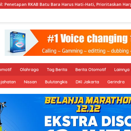
u Bara Harus Hati-Hati, Prioritaskan Harga dan PNBP Negara
omotif
Olahraga
Tag Berita
Berita Otomotif
Lainnya
ejahatan
Nissan
Bulutangkis
DKI Jakarta
Gerindra