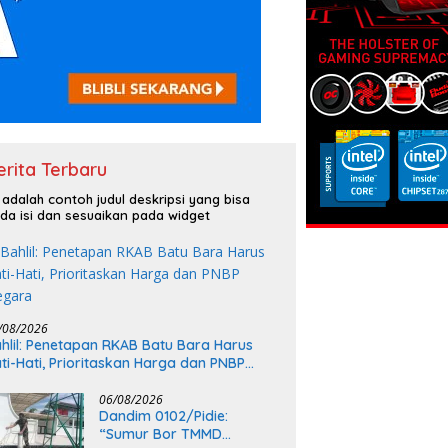
erita Terbaru
i adalah contoh judul deskripsi yang bisa
da isi dan sesuaikan pada widget
/08/2026
hlil: Penetapan RKAB Batu Bara Harus
ti-Hati, Prioritaskan Harga dan PNBP
egara
06/08/2026
Dandim 0102/Pidie:
“Sumur Bor TMMD