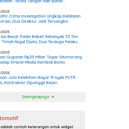
bedaan Tanda Tangan dan Batas
nangan Plt
8/2026
ntific Crime Investigation Ungkap Kelalaian
orasi, Dua Direktur Jadi Tersangka
8/2026
asi Besar Polda Babel! Sebanyak 53 Ton
r Timah Ilegal Disita, Dua Terduga Pelaku
h Buron
8/2026
asi Gugatan Rp25 Miliar Togar Situmorang
adap Empat Media Kembali Buntu
8/2026
san Juta Kelebihan Bayar Proyek PUTR
o, Kontraktor Dipanggil Kejari
Selengkapnya
tomotif
i adalah contoh keterangan untuk widget