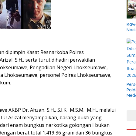
Kawa
Nasi
n dipimpin Kasat Resnarkoba Polres
zal, S.H., serta turut dihadiri perwakilan
hokseumawe, Pengadilan Negeri Lhokseumawe,
ta Lhokseumawe, personel Polres Lhokseumawe,
ukum.
Pers
Pold
Meda
Boxi
Bela
 AKBP Dr. Ahzan, S.H., S.I.K., M.S.M., M.H., melalui
TU Arizal menyampaikan, barang bukti yang
 dari enam bungkus narkotika golongan I bukan
dengan berat total 1.419,36 gram dan 36 bungkus