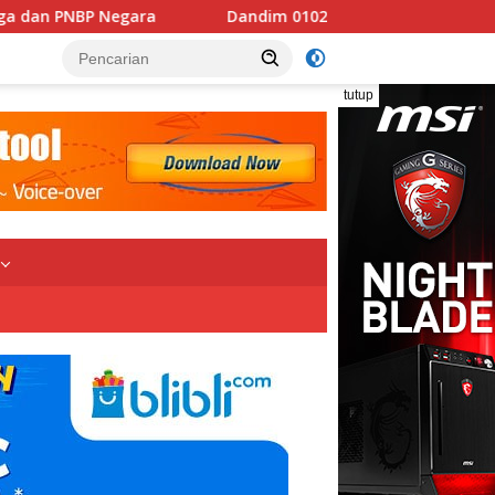
Dandim 0102/Pidie: “Sumur Bor TMMD Hadirkan Sumber 
tutup