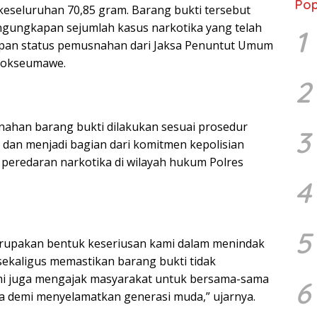
Pop
keseluruhan 70,85 gram. Barang bukti tersebut
ngungkapan sejumlah kasus narkotika yang telah
1
an status pemusnahan dari Jaksa Penuntut Umum
hokseumawe.
2
ahan barang bukti dilakukan sesuai prosedur
3
dan menjadi bagian dari komitmen kepolisian
eredaran narkotika di wilayah hukum Polres
4
5
rupakan bentuk keseriusan kami dalam menindak
ekaligus memastikan barang bukti tidak
mi juga mengajak masyarakat untuk bersama-sama
6
 demi menyelamatkan generasi muda,” ujarnya.