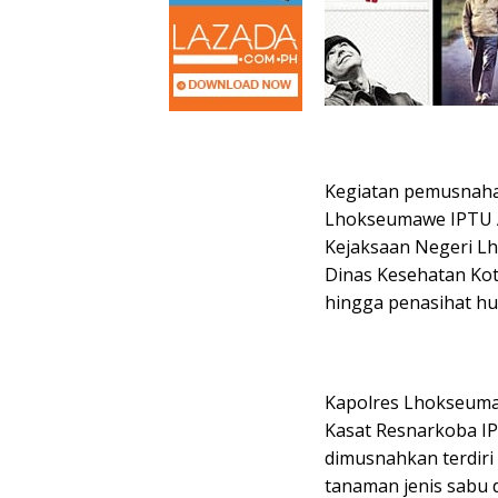
Kegiatan pemusnaha
Lhokseumawe IPTU Ari
Kejaksaan Negeri L
Dinas Kesehatan Ko
hingga penasihat h
Kapolres Lhokseumawe
Kasat Resnarkoba IP
dimusnahkan terdiri
tanaman jenis sabu 