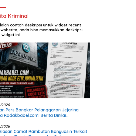
Buka Lapangan Kerja dan Bangun
Infrastruktur Lokal
ita Kriminal
adalah contoh deskripsi untuk widget recent
 wpberita, anda bisa memasukkan deskripsi
 widget ini.
8/2026
n Pers Bongkar Pelanggaran Jejaring
a Radakbabel.com: Berita Dinilai
hakimi, Tak Terverifikasi, dan Tak
imbang
8/2026
elasan Camat Rambutan Banyuasin Terkait