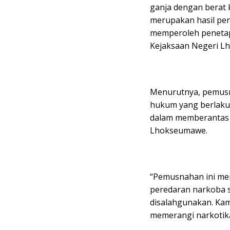
ganja dengan berat 
merupakan hasil pe
memperoleh penetap
Kejaksaan Negeri L
Menurutnya, pemusn
hukum yang berlaku 
dalam memberantas p
Lhokseumawe.
“Pemusnahan ini me
peredaran narkoba s
disalahgunakan. Ka
memerangi narkotika