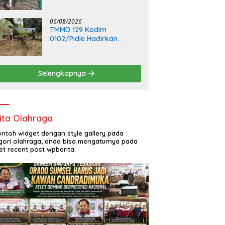
Hadirkan Sumber
Kehidupan Baru bagi
Masyarakat”
06/08/2026
TMMD 129 Kodim
0102/Pidie Hadirkan
Ketahanan Pangan,
Bangun Kandang Ayam,
Kolam Lele dan Kebun
Selengkapnya
Sayur
ita Olahraga
contoh widget dengan style gallery pada
gori olahraga, anda bisa mengaturnya pada
et recent post wpberita.