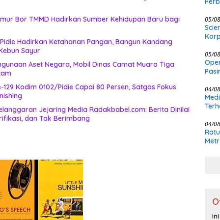
Per
Kewe
Sumur Bor TMMD Hadirkan Sumber Kehidupan Baru bagi
05/0
Scie
Korp
Pidie Hadirkan Ketahanan Pangan, Bangun Kandang
 Kebun Sayur
05/0
Oper
gunaan Aset Negara, Mobil Dinas Camat Muara Tiga
Pasi
itam
Masi
129 Kodim 0102/Pidie Capai 80 Persen, Satgas Fokus
04/0
nishing
Medi
Terh
langgaran Jejaring Media Radakbabel.com: Berita Dinilai
ifikasi, dan Tak Berimbang
04/0
Ratu
Metr
O
In