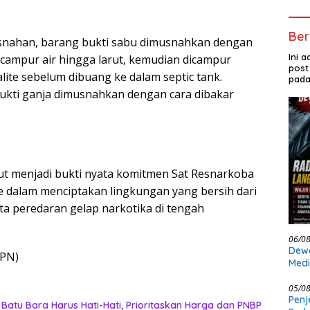
Ber
nahan, barang bukti sabu dimusnahkan dengan
Ini 
icampur air hingga larut, kemudian dicampur
post
lite sebelum dibuang ke dalam septic tank.
pada
ukti ganja dimusnahkan dengan cara dibakar
t menjadi bukti nyata komitmen Sat Resnarkoba
 dalam menciptakan lingkungan yang bersih dari
a peredaran gelap narkotika di tengah
06/0
Dewa
BPN)
Medi
Meng
Ber
05/0
Penj
 Batu Bara Harus Hati-Hati, Prioritaskan Harga dan PNBP