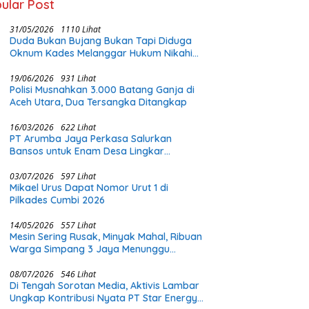
ular Post
31/05/2026
1110 Lihat
Duda Bukan Bujang Bukan Tapi Diduga
Oknum Kades Melanggar Hukum Nikahi
Gadis Di Bawah Umur
19/06/2026
931 Lihat
Polisi Musnahkan 3.000 Batang Ganja di
Aceh Utara, Dua Tersangka Ditangkap
16/03/2026
622 Lihat
PT Arumba Jaya Perkasa Salurkan
Bansos untuk Enam Desa Lingkar
Tambang di Halmahera Timur
03/07/2026
597 Lihat
Mikael Urus Dapat Nomor Urut 1 di
Pilkades Cumbi 2026
14/05/2026
557 Lihat
Mesin Sering Rusak, Minyak Mahal, Ribuan
Warga Simpang 3 Jaya Menunggu
Perhatian Pemerintah
08/07/2026
546 Lihat
Di Tengah Sorotan Media, Aktivis Lambar
Ungkap Kontribusi Nyata PT Star Energy: