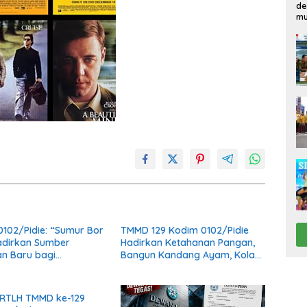
de
mu
102/Pidie: “Sumur Bor
TMMD 129 Kodim 0102/Pidie
dirkan Sumber
Hadirkan Ketahanan Pangan,
n Baru bagi
Bangun Kandang Ayam, Kolam
kat”
Lele dan Kebun Sayur
 RTLH TMMD ke-129