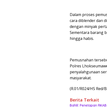
Dalam proses pemus
cara diblender dan d
dengan minyak perta
Sementara barang b
hingga habis.
Pemusnahan tersebu
Polres Lhokseumawe
penyalahgunaan sert
masyarakat.
(R.01/R024/HS Red/
Berita Terkait
Bahlil: Penetapan RKAB