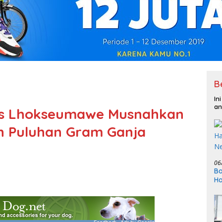
B
In
an
es Lhokseumawe Musnahkan
n Puluhan Gram Ganja
06
Ba
Ha
N