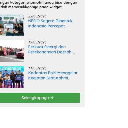
ngan kategori otomotif, anda bisa dengan
dah memasukkannya pada widget.
23/06/2026
NEPIO Segera Dibentuk,
Indonesia Percepat
Langkah Bangun
Pembangkit Listrik Tenaga
Nuklir
19/05/2026
Perkuat Sinergi dan
Perekonomian Daerah,
Kapolda Sumsel Buka Final
Race Kejurnas Motoprix
2026
11/05/2026
Korlantas Polri Menggelar
Kegiatan Silaturahmi
Bersama Insan Media
Selengkapnya